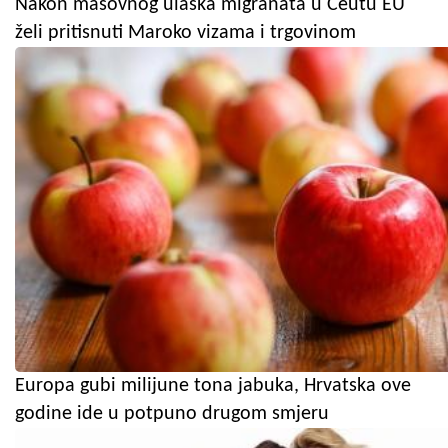
Nakon masovnog ulaska migranata u Ceutu EU
želi pritisnuti Maroko vizama i trgovinom
Europa gubi milijune tona jabuka, Hrvatska ove
godine ide u potpuno drugom smjeru