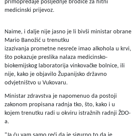
primopredaje posljednje brodice za hitni
medicinski prijevoz.
Naime, i dalje nije jasno je li bivši ministar obrane
Mario Banožić u trenutku
izazivanja prometne nesreće imao alkohola u krvi,
što pokazuje preslika nalaza medicinsko-
biokemijskog laboratorija vinkovačke bolnice, ili
nije, kako je objavilo Županijsko državno
odvjetništvo u Vukovaru.
Ministar zdravstva je napomenuo da postoji
zakonom propisana radnja tko, što, kako i u
kojem trenutku radi u okviru istražnih radnji ŽDO-
a.
"Ja ću vam samo reći da je sigurno to da je