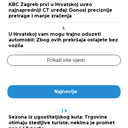
KBC Zagreb prvi u Hrvatskoj uveo
najnapredniji CT uređaj: Donosi preciznije
pretrage i manje zračenja
6.
U Hrvatskoj vam mogu trajno oduzeti
automobil: Zbog ovih prekršaja ostajete bez
vozila
Prikaži više vijesti
Najnovije
1
h
Sezona iz ugostiteljskog kuta: Trgovine
otimaju štedljive turiste, nekima je promet