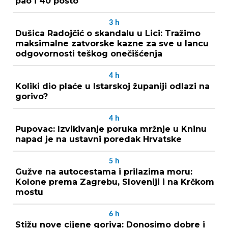
pao i 40 posto
3
h
Dušica Radojčić o skandalu u Lici: Tražimo
maksimalne zatvorske kazne za sve u lancu
odgovornosti teškog onečišćenja
4
h
Koliki dio plaće u Istarskoj županiji odlazi na
gorivo?
4
h
Pupovac: Izvikivanje poruka mržnje u Kninu
napad je na ustavni poredak Hrvatske
5
h
Gužve na autocestama i prilazima moru:
Kolone prema Zagrebu, Sloveniji i na Krčkom
mostu
6
h
Stižu nove cijene goriva: Donosimo dobre i