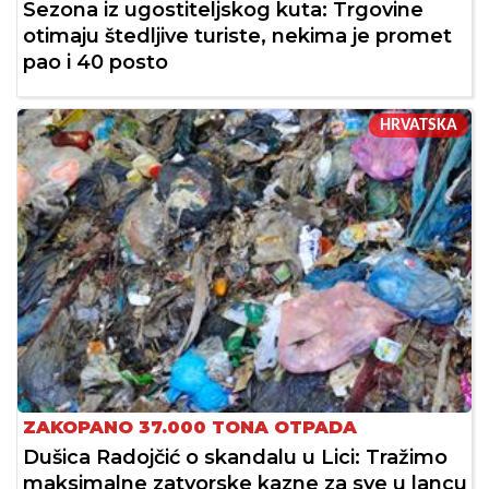
Sezona iz ugostiteljskog kuta: Trgovine
otimaju štedljive turiste, nekima je promet
pao i 40 posto
HRVATSKA
ZAKOPANO 37.000 TONA OTPADA
Dušica Radojčić o skandalu u Lici: Tražimo
maksimalne zatvorske kazne za sve u lancu