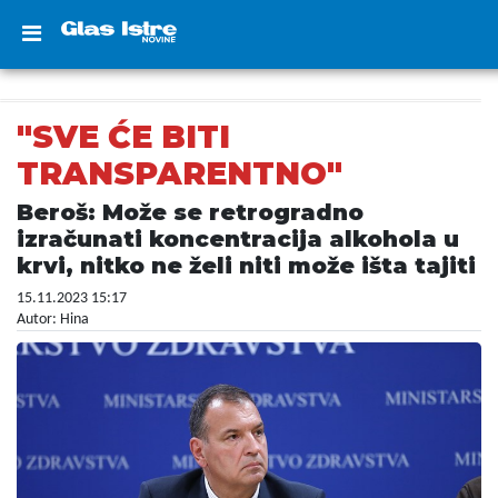
"SVE ĆE BITI
TRANSPARENTNO"
Beroš: Može se retrogradno
izračunati koncentracija alkohola u
krvi, nitko ne želi niti može išta tajiti
15.11.2023 15:17
Autor: Hina