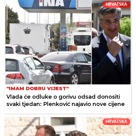
HRVATSKA
"IMAM DOBRU VIJEST"
Vlada će odluke o gorivu odsad donositi
svaki tjedan: Plenković najavio nove cijene
HRVATSKA