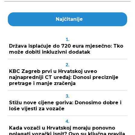
Najčitanije
1.
Država isplaćuje do 720 eura mjesečno: Tko
može dobiti inkluzivni dodatak
2.
KBC Zagreb prvi u Hrvatskoj uveo
najnapredniji CT uređaj: Donosi preciznije
pretrage i manje zračenja
3.
Stižu nove cijene goriva: Donosimo dobre i
loše vijesti za vozače
4.
Kada vozači u Hrvatskoj moraju ponovno
polagati vozački ispit? Ovo su ključna pravila