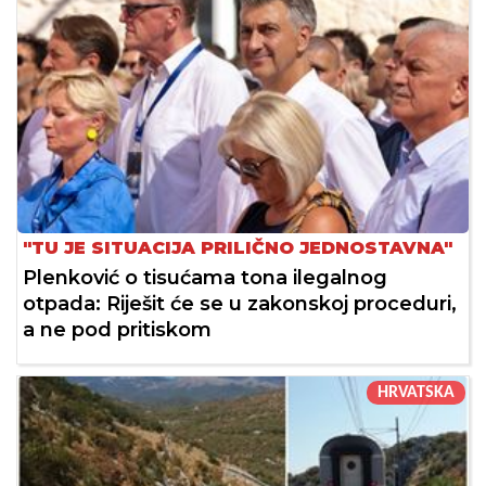
"TU JE SITUACIJA PRILIČNO JEDNOSTAVNA"
Plenković o tisućama tona ilegalnog
otpada: Riješit će se u zakonskoj proceduri,
a ne pod pritiskom
HRVATSKA