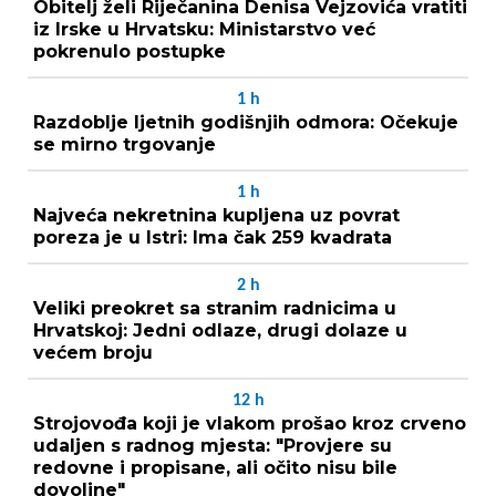
Obitelj želi Riječanina Denisa Vejzovića vratiti
iz Irske u Hrvatsku: Ministarstvo već
pokrenulo postupke
1
h
Razdoblje ljetnih godišnjih odmora: Očekuje
se mirno trgovanje
1
h
Najveća nekretnina kupljena uz povrat
poreza je u Istri: Ima čak 259 kvadrata
2
h
Veliki preokret sa stranim radnicima u
Hrvatskoj: Jedni odlaze, drugi dolaze u
većem broju
12
h
Strojovođa koji je vlakom prošao kroz crveno
udaljen s radnog mjesta: "Provjere su
redovne i propisane, ali očito nisu bile
dovoljne"