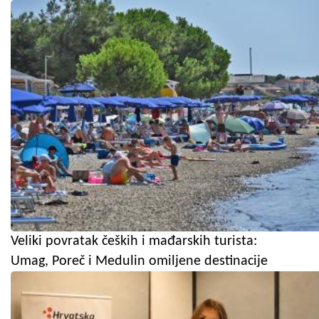
Veliki povratak čeških i mađarskih turista:
Umag, Poreč i Medulin omiljene destinacije