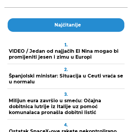
Najčitanije
1.
VIDEO / Jedan od najjačih El Nina mogao bi
promijeniti jesen i zimu u Europi
2.
Španjolski ministar: Situacija u Ceuti vraća se
u normalu
3.
Milijun eura završio u smeću: Očajna
dobitnica lutrije iz Italije uz pomoć
komunalaca pronašla dobitni listić
4.
Ostatak SpaceX-ove rakete nekontrolirano