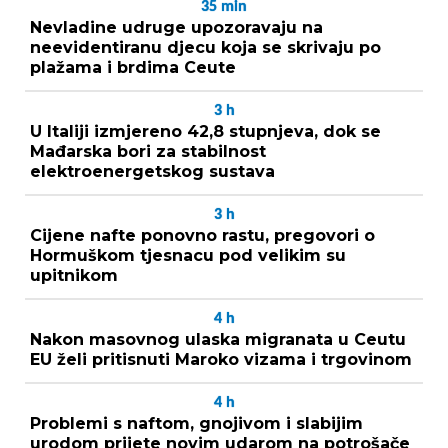
35
min
Nevladine udruge upozoravaju na
neevidentiranu djecu koja se skrivaju po
plažama i brdima Ceute
3
h
U Italiji izmjereno 42,8 stupnjeva, dok se
Mađarska bori za stabilnost
elektroenergetskog sustava
3
h
Cijene nafte ponovno rastu, pregovori o
Hormuškom tjesnacu pod velikim su
upitnikom
4
h
Nakon masovnog ulaska migranata u Ceutu
EU želi pritisnuti Maroko vizama i trgovinom
4
h
Problemi s naftom, gnojivom i slabijim
urodom prijete novim udarom na potrošače