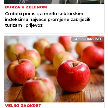
BURZA U ZELENOM
Crobexi porasli, a među sektorskim
indeksima najveće promjene zabilježili
turizam i prijevoz
GOSPODARSTVO
VELIKI ZAOKRET