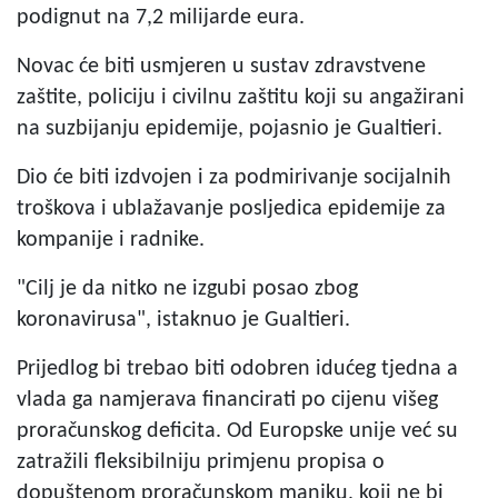
podignut na 7,2 milijarde eura.
Novac će biti usmjeren u sustav zdravstvene
zaštite, policiju i civilnu zaštitu koji su angažirani
na suzbijanju epidemije, pojasnio je Gualtieri.
Dio će biti izdvojen i za podmirivanje socijalnih
troškova i ublažavanje posljedica epidemije za
kompanije i radnike.
"Cilj je da nitko ne izgubi posao zbog
koronavirusa", istaknuo je Gualtieri.
Prijedlog bi trebao biti odobren idućeg tjedna a
vlada ga namjerava financirati po cijenu višeg
proračunskog deficita. Od Europske unije već su
zatražili fleksibilniju primjenu propisa o
dopuštenom proračunskom manjku, koji ne bi