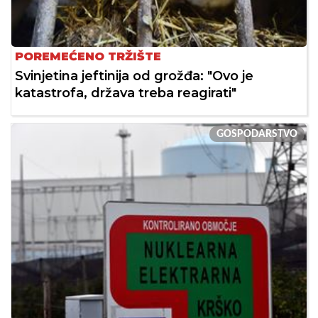
POREMEĆENO TRŽIŠTE
Svinjetina jeftinija od grožđa: "Ovo je
katastrofa, država treba reagirati"
GOSPODARSTVO