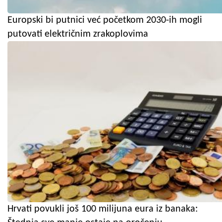
Europski bi putnici već početkom 2030-ih mogli
putovati električnim zrakoplovima
Hrvati povukli još 100 milijuna eura iz banaka: