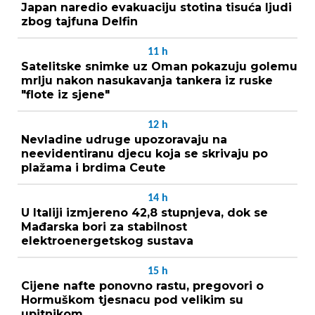
Japan naredio evakuaciju stotina tisuća ljudi
zbog tajfuna Delfin
11
h
Satelitske snimke uz Oman pokazuju golemu
mrlju nakon nasukavanja tankera iz ruske
"flote iz sjene"
12
h
Nevladine udruge upozoravaju na
neevidentiranu djecu koja se skrivaju po
plažama i brdima Ceute
14
h
U Italiji izmjereno 42,8 stupnjeva, dok se
Mađarska bori za stabilnost
elektroenergetskog sustava
15
h
Cijene nafte ponovno rastu, pregovori o
Hormuškom tjesnacu pod velikim su
upitnikom