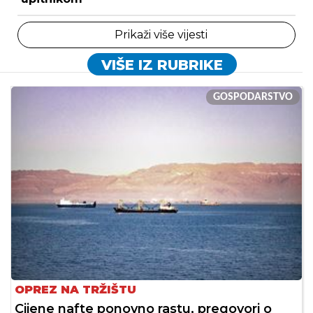
Prikaži više vijesti
VIŠE IZ RUBRIKE
GOSPODARSTVO
OPREZ NA TRŽIŠTU
Cijene nafte ponovno rastu, pregovori o