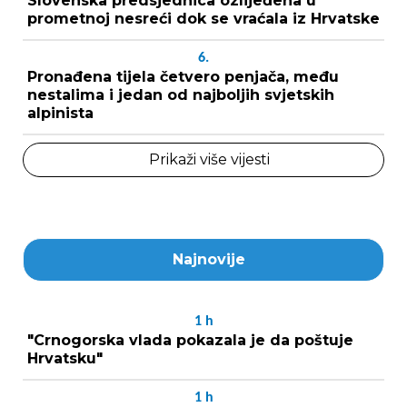
Slovenska predsjednica ozlijeđena u
prometnoj nesreći dok se vraćala iz Hrvatske
6.
Pronađena tijela četvero penjača, među
nestalima i jedan od najboljih svjetskih
alpinista
Prikaži više vijesti
Najnovije
1
h
"Crnogorska vlada pokazala je da poštuje
Hrvatsku"
1
h