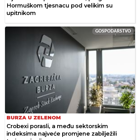
Hormuškom tjesnacu pod velikim su
upitnikom
GOSPODARSTVO
BURZA U ZELENOM
Crobexi porasli, a među sektorskim
indeksima najveće promjene zabilježili