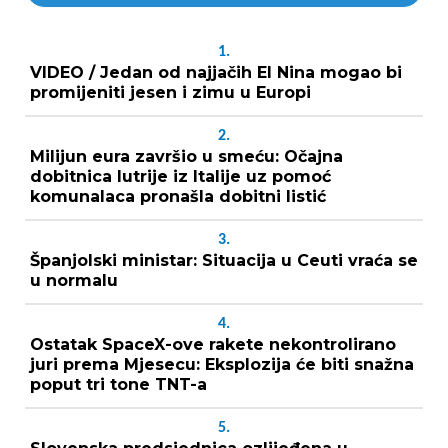
1.
VIDEO / Jedan od najjačih El Nina mogao bi
promijeniti jesen i zimu u Europi
2.
Milijun eura završio u smeću: Očajna
dobitnica lutrije iz Italije uz pomoć
komunalaca pronašla dobitni listić
3.
Španjolski ministar: Situacija u Ceuti vraća se
u normalu
4.
Ostatak SpaceX-ove rakete nekontrolirano
juri prema Mjesecu: Eksplozija će biti snažna
poput tri tone TNT-a
5.