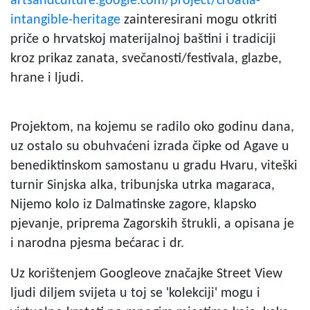
artsandculture.google.com/project/croatia-
intangible-heritage
zainteresirani mogu otkriti
priče o hrvatskoj materijalnoj baštini i tradiciji
kroz prikaz zanata, svečanosti/festivala, glazbe,
hrane i ljudi.
Projektom, na kojemu se radilo oko godinu dana,
uz ostalo su obuhvaćeni izrada čipke od Agave u
benediktinskom samostanu u gradu Hvaru, viteški
turnir Sinjska alka, tribunjska utrka magaraca,
Nijemo kolo iz Dalmatinske zagore, klapsko
pjevanje, priprema Zagorskih štrukli, a opisana je
i narodna pjesma bećarac i dr.
Uz korištenjem Googleove značajke Street View
ljudi diljem svijeta u toj se 'kolekciji' mogu i