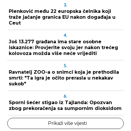
3.
Plenković među 22 europska čelnika koji
traže jačanje granica EU nakon događaja u
Ceut
4.
Još 13.277 građana ima stare osobne
iskaznice: Provjerite svoju jer nakon trećeg
kolovoza možda više neće vrijediti
5.
Ravnatelj ZOO-a o snimci koja je prethodila
smrti: "Ta igra je očito prerasla u nekakav
sukob"
6.
Sporni šećer stigao iz Tajlanda: Opozvan
zbog prekoračenja sa sumpornim dioksidom
Prikaži više vijesti