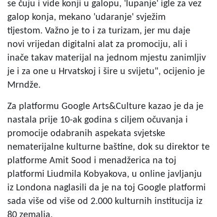
se čuju i vide konji u galopu, 'lupanje' igle za vez
galop konja, mekano 'udaranje' svježim
tijestom. Važno je to i za turizam, jer mu daje
novi vrijedan digitalni alat za promociju, ali i
inače takav materijal na jednom mjestu zanimljiv
je i za one u Hrvatskoj i šire u svijetu", ocijenio je
Mrndže.
Za platformu Google Arts&Culture kazao je da je
nastala prije 10-ak godina s ciljem očuvanja i
promocije odabranih aspekata svjetske
nematerijalne kulturne baštine, dok su direktor te
platforme Amit Sood i menadžerica na toj
platformi Liudmila Kobyakova, u online javljanju
iz Londona naglasili da je na toj Google platformi
sada više od više od 2.000 kulturnih institucija iz
80 zemalja.