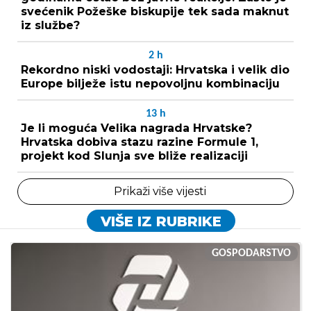
svećenik Požeške biskupije tek sada maknut
iz službe?
2
h
Rekordno niski vodostaji: Hrvatska i velik dio
Europe bilježe istu nepovoljnu kombinaciju
13
h
Je li moguća Velika nagrada Hrvatske?
Hrvatska dobiva stazu razine Formule 1,
projekt kod Slunja sve bliže realizaciji
Prikaži više vijesti
VIŠE IZ RUBRIKE
GOSPODARSTVO