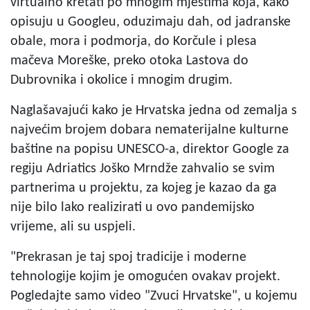
virtualno kretati po mnogim mjestima koja, kako
opisuju u Googleu, oduzimaju dah, od jadranske
obale, mora i podmorja, do Korčule i plesa
mačeva Moreške, preko otoka Lastova do
Dubrovnika i okolice i mnogim drugim.
Naglašavajući kako je Hrvatska jedna od zemalja s
najvećim brojem dobara nematerijalne kulturne
baštine na popisu UNESCO-a, direktor Google za
regiju Adriatics Joško Mrndže zahvalio se svim
partnerima u projektu, za kojeg je kazao da ga
nije bilo lako realizirati u ovo pandemijsko
vrijeme, ali su uspjeli.
"Prekrasan je taj spoj tradicije i moderne
tehnologije kojim je omogućen ovakav projekt.
Pogledajte samo video "Zvuci Hrvatske", u kojemu