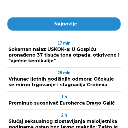
Najnovije
17
min
Šokantan nalaz USKOK-a: U Gospiću
pronađeno 37 tisuća tona otpada, otkrivene i
"vječne kemikalije"
28
min
Vrhunac ljetnih godišnjih odmora: Očekuje
se mirno trgovanje i stagnacija Crobexa
1
h
Preminuo suosnivač Euroherca Drago Galić
2
h
Slučaj seksualnog zlostavljanja maloljetnika
godinama ostao bez javne reakcije: Zašto je