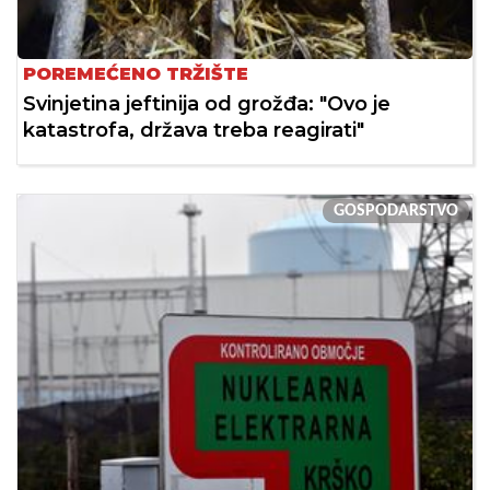
POREMEĆENO TRŽIŠTE
Svinjetina jeftinija od grožđa: "Ovo je
katastrofa, država treba reagirati"
GOSPODARSTVO