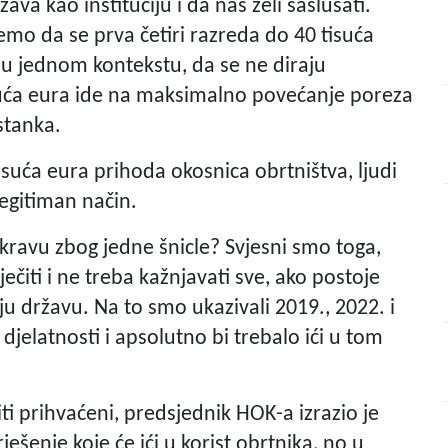
a kao instituciju i da nas želi saslušati.
o da se prva četiri razreda do 40 tisuća
 u jednom kontekstu, da se ne diraju
suća eura ide na maksimalno povećanje poreza
stanka.
isuća eura prihoda okosnica obrtništva, ljudi
 legitiman način.
i kravu zbog jedne šnicle? Svjesni smo toga,
iti i ne treba kažnjavati sve, ako postoje
raju državu. Na to smo ukazivali 2019., 2022. i
 djelatnosti i apsolutno bi trebalo ići u tom
iti prihvaćeni, predsjednik HOK-a izrazio je
šenje koje će ići u korist obrtnika, no u