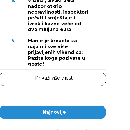
VIDEO / Svaki treći
5.
nadzor otkrio
nepravilnosti, inspektori
pečatili smještaje i
izrekli kazne veće od
dva milijuna eura
Manje je kreveta za
6.
najam i sve više
prijavljenih vikendica:
Pazite koga pozivate u
goste!
Prikaži više vijesti
Najnovije