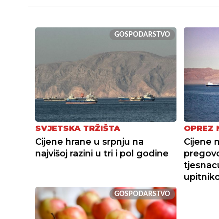
GOSPODARSTVO
SVJETSKA TRŽIŠTA
OPREZ 
Cijene hrane u srpnju na
Cijene 
najvišoj razini u tri i pol godine
pregov
tjesnac
upitni
GOSPODARSTVO