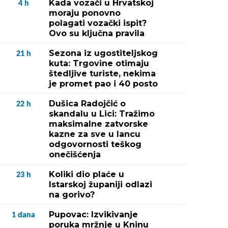
Kada vozači u Hrvatskoj
4
h
moraju ponovno
polagati vozački ispit?
Ovo su ključna pravila
Sezona iz ugostiteljskog
21
h
kuta: Trgovine otimaju
štedljive turiste, nekima
je promet pao i 40 posto
Dušica Radojčić o
22
h
skandalu u Lici: Tražimo
maksimalne zatvorske
kazne za sve u lancu
odgovornosti teškog
onečišćenja
Koliki dio plaće u
23
h
Istarskoj županiji odlazi
na gorivo?
Pupovac: Izvikivanje
1
dana
poruka mržnje u Kninu