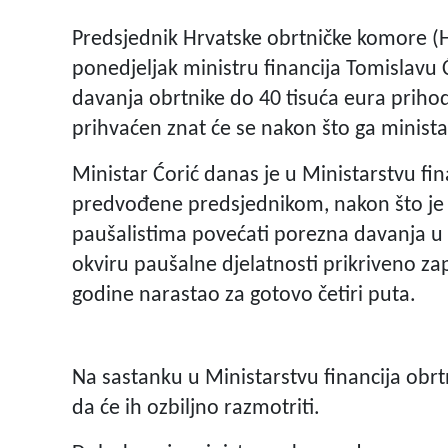
Predsjednik Hrvatske obrtničke komore (H
ponedjeljak ministru financija Tomislavu 
davanja obrtnike do 40 tisuća eura prihoda
prihvaćen znat će se nakon što ga ministar
Ministar Ćorić danas je u Ministarstvu f
predvođene predsjednikom, nakon što je r
paušalistima povećati porezna davanja u 
okviru paušalne djelatnosti prikriveno za
godine narastao za gotovo četiri puta.
Na sastanku u Ministarstvu financija obrtni
da će ih ozbiljno razmotriti.