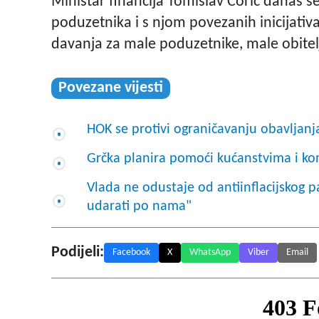
Ministar financija Tomislav Ćorić danas s
poduzetnika i s njom povezanih inicijati
davanja za male poduzetnike, male obitelj
Povezane vijesti
HOK se protivi ograničavanju obavljan
Grčka planira pomoći kućanstvima i k
Vlada ne odustaje od antiinflacijskog 
udarati po nama"
Podijeli:
Facebook
X
WhatsApp
Viber
Email