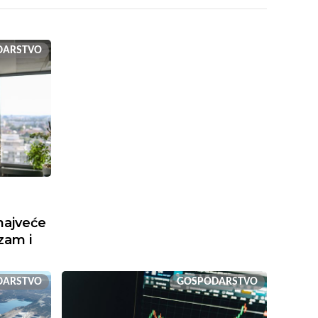
DARSTVO
najveće
izam i
DARSTVO
GOSPODARSTVO