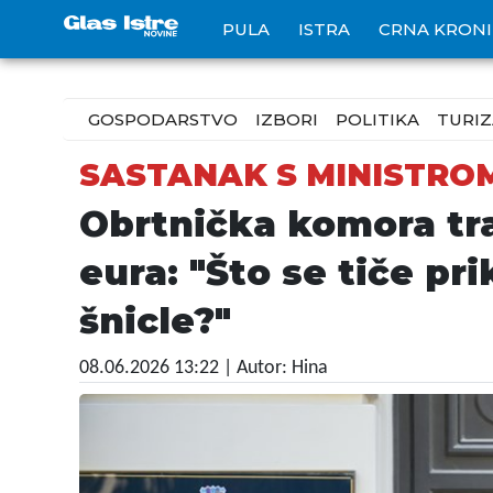
PULA
ISTRA
CRNA KRON
GOSPODARSTVO
IZBORI
POLITIKA
TURI
SASTANAK S MINISTRO
Obrtnička komora tra
eura: "Što se tiče pr
šnicle?"
08.06.2026 13:22
| Autor: Hina