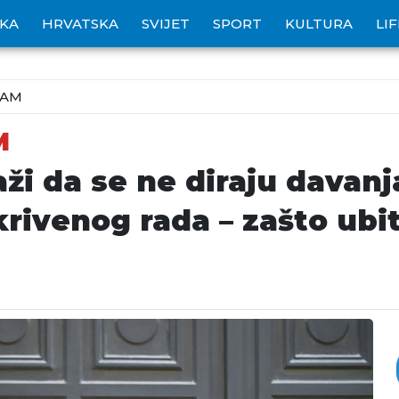
IKA
HRVATSKA
SVIJET
SPORT
KULTURA
LI
ZAM
M
ži da se ne diraju davanj
ikrivenog rada – zašto ub