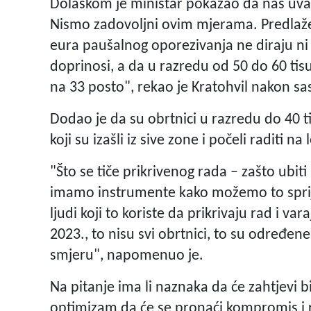
Dolaskom je ministar pokazao da nas uvažav
Nismo zadovoljni ovim mjerama. Predlažem
eura paušalnog oporezivanja ne diraju ni
doprinosi, a da u razredu od 50 do 60 ti
na 33 posto", rekao je Kratohvil nakon sa
Dodao je da su obrtnici u razredu do 40 t
koji su izašli iz sive zone i počeli raditi na
"Što se tiče prikrivenog rada – zašto ubit
imamo instrumente kako možemo to spriječ
ljudi koji to koriste da prikrivaju rad i va
2023., to nisu svi obrtnici, to su određene
smjeru", napomenuo je.
Na pitanje ima li naznaka da će zahtjevi b
optimizam da će se pronaći kompromis i rje