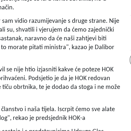
način.
sam vidio razumijevanje s druge strane. Nije
ali su, shvatili i vjerujem da ćemo zajednički
astanak, naravno da će naši zahtjevi biti
 to morate pitati ministra", kazao je Dalibor
l se nije htio izjasniti kakve će poteze HOK
prihvaćeni. Podsjetio je da je HOK redovan
se tiču obrtnika, te je dodao da stoga i ne može
anstvo i naša tijela. Iscrpit ćemo sve alate
log", rekao je predsjednik HOK-a