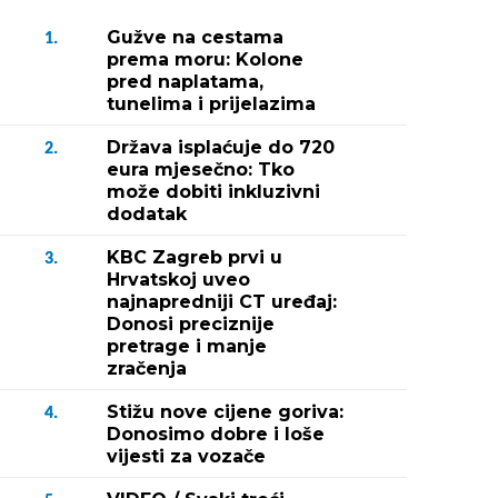
Gužve na cestama
1.
prema moru: Kolone
pred naplatama,
tunelima i prijelazima
Država isplaćuje do 720
2.
eura mjesečno: Tko
može dobiti inkluzivni
dodatak
KBC Zagreb prvi u
3.
Hrvatskoj uveo
najnapredniji CT uređaj:
Donosi preciznije
pretrage i manje
zračenja
Stižu nove cijene goriva:
4.
Donosimo dobre i loše
vijesti za vozače