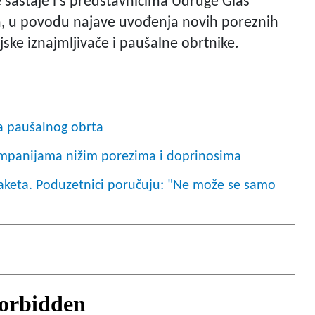
e sastaje i s predstavnicima Udruge Glas
va, u povodu najave uvođenja novih poreznih
ske iznajmljivače i paušalne obrtnike.
ja paušalnog obrta
ompanijama nižim porezima i doprinosima
paketa. Poduzetnici poručuju: "Ne može se samo