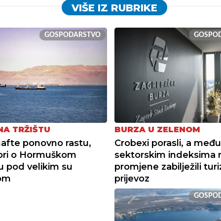
VIŠE IZ RUBRIKE
GOSPODARSTVO
GOSPO
NA TRŽIŠTU
BURZA U ZELENOM
nafte ponovno rastu,
Crobexi porasli, a među
ori o Hormuškom
sektorskim indeksima 
u pod velikim su
promjene zabilježili tur
kom
prijevoz
GOSPO