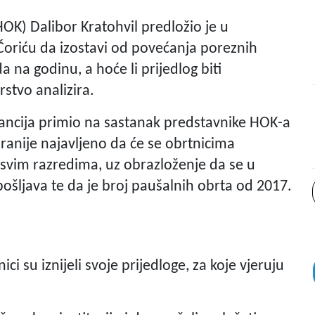
OK) Dalibor Kratohvil predložio je u
Ćoriću da izostavi od povećanja poreznih
 na godinu, a hoće li prijedlog biti
stvo analizira.
inancija primio na sastanak predstavnike HOK-a
anije najavljeno da će se obrtnicima
svim razredima, uz obrazloženje da se u
pošljava te da je broj paušalnih obrta od 2017.
ci su iznijeli svoje prijedloge, za koje vjeruju