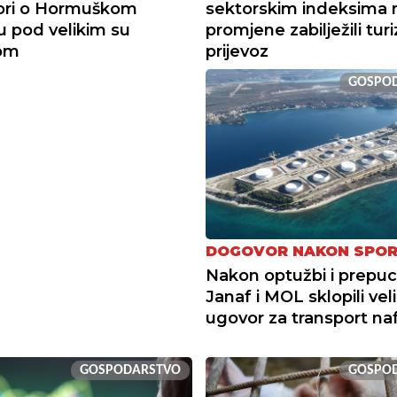
ori o Hormuškom
sektorskim indeksima 
u pod velikim su
promjene zabilježili tur
kom
prijevoz
GOSPO
DOGOVOR NAKON SPO
Nakon optužbi i prepuc
Janaf i MOL sklopili veli
ugovor za transport na
GOSPODARSTVO
GOSPO