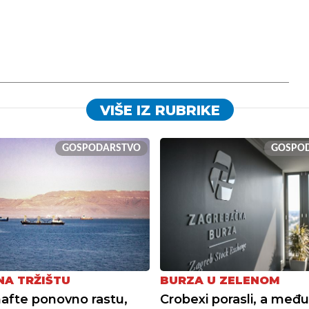
VIŠE IZ RUBRIKE
GOSPODARSTVO
GOSPO
NA TRŽIŠTU
BURZA U ZELENOM
nafte ponovno rastu,
Crobexi porasli, a među