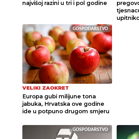
najvišoj razini u tri i pol godine
pregov
tjesnac
upitni
GOSPODARSTVO
VELIKI ZAOKRET
Europa gubi milijune tona
jabuka, Hrvatska ove godine
ide u potpuno drugom smjeru
GOSPODARSTVO