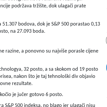
ncije podržava tržište, dok ulagači prate
a 51.307 bodova, dok je S&P 500 porastao 0,13
osto, na 27.093 boda.
e razine, a ponovno su najviše porasle cijene
Technologya, 32 posto, a sa skokom od 19 posto
risea, nakon što je taj tehnološki div objavio
lovne rezultate.
očio je jučer gotovo 6 posto.
ora S&P 500 indeksa, no blago jer ulagači nisu