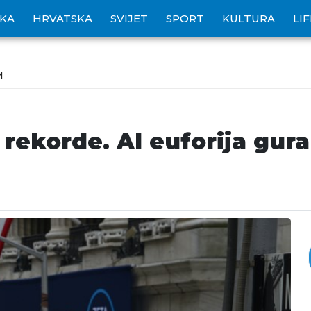
IKA
HRVATSKA
SVIJET
SPORT
KULTURA
LI
M
rekorde. AI euforija gura t