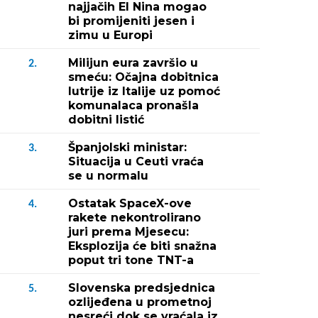
najjačih El Nina mogao
bi promijeniti jesen i
zimu u Europi
Milijun eura završio u
2.
smeću: Očajna dobitnica
lutrije iz Italije uz pomoć
komunalaca pronašla
dobitni listić
Španjolski ministar:
3.
Situacija u Ceuti vraća
se u normalu
Ostatak SpaceX-ove
4.
rakete nekontrolirano
juri prema Mjesecu:
Eksplozija će biti snažna
poput tri tone TNT-a
Slovenska predsjednica
5.
ozlijeđena u prometnoj
nesreći dok se vraćala iz