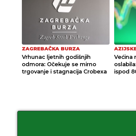
ZAGREBAČKA BURZA
AZIJSK
Vrhunac ljetnih godišnjih
Većina n
odmora: Očekuje se mirno
oslabila
trgovanje i stagnacija Crobexa
ispod 8