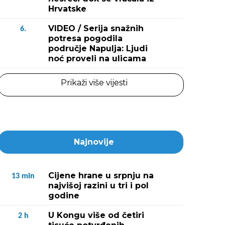
Hrvatske
VIDEO / Serija snažnih
6.
potresa pogodila
područje Napulja: Ljudi
noć proveli na ulicama
Prikaži više vijesti
Najnovije
Cijene hrane u srpnju na
13
min
najvišoj razini u tri i pol
godine
U Kongu više od četiri
2
h