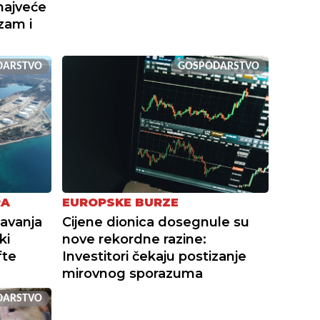
najveće
izam i
DARSTVO
GOSPODARSTVO
RA
EUROPSKE BURZE
avanja
Cijene dionica dosegnule su
ki
nove rekordne razine:
fte
Investitori čekaju postizanje
mirovnog sporazuma
DARSTVO