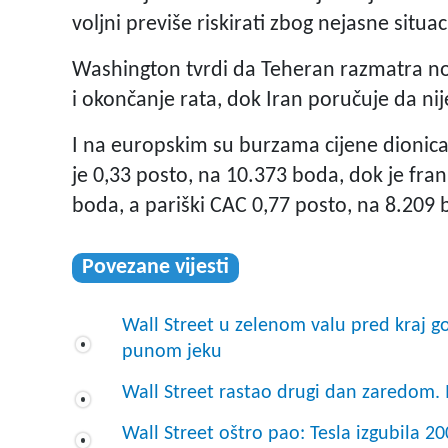
voljni previše riskirati zbog nejasne situa
Washington tvrdi da Teheran razmatra no
i okončanje rata, dok Iran poručuje da n
I na europskim su burzama cijene dionica
je 0,33 posto, na 10.373 boda, dok je fra
boda, a pariški CAC 0,77 posto, na 8.209
Povezane vijesti
Wall Street u zelenom valu pred kraj go
punom jeku
Wall Street rastao drugi dan zaredom. In
Wall Street oštro pao: Tesla izgubila 20