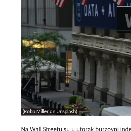
(Robb Miller on Unsplash)
Na Wall Streetu su u utorak burzovni inde