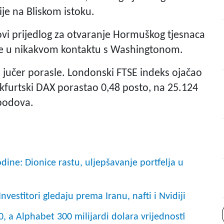
cije na Bliskom istoku.
vi prijedlog za otvaranje Hormuškog tjesnaca
ije u nikakvom kontaktu s Washingtonom.
 jučer porasle. Londonski FTSE indeks ojačao
nkfurtski DAX porastao 0,48 posto, na 25.124
 bodova.
dine: Dionice rastu, uljepšavanje portfelja u
vestitori gledaju prema Iranu, nafti i Nvidiji
0, a Alphabet 300 milijardi dolara vrijednosti