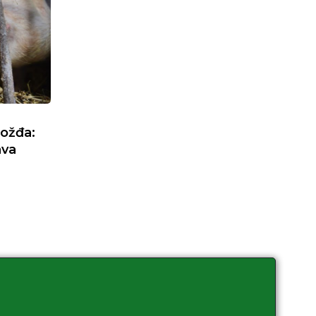
rožđa:
ava