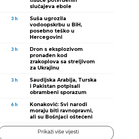
tisuće potvrđenih
slučajeva ebole
Suša ugrozila
3
h
vodoopskrbu u BiH,
posebno teško u
Hercegovini
Dron s eksplozivom
3
h
pronađen kod
zrakoplova sa streljivom
za Ukrajinu
Saudijska Arabija, Turska
3
h
i Pakistan potpisali
obrambeni sporazum
Konaković: Svi narodi
6
h
moraju biti ravnopravni,
ali su Bošnjaci oštećeni
Prikaži više vijesti