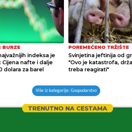
E BURZE
POREMEĆENO TRŽIŠTE
ajvažnijih indeksa je
Svinjetina jeftinija od g
: Cijena nafte i dalje
"Ovo je katastrofa, drž
0 dolara za barel
treba reagirati"
Više iz kategorije: Gospodarstvo
TRENUTNO NA CESTAMA