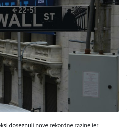
ksi dosegnuli nove rekordne razine jer