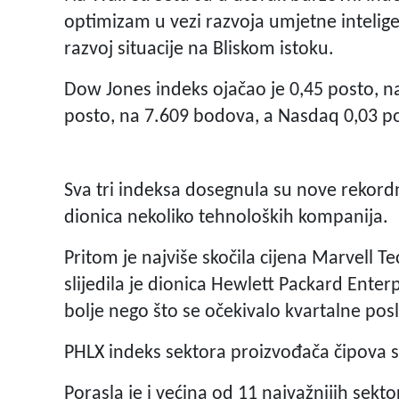
optimizam u vezi razvoja umjetne intelige
razvoj situacije na Bliskom istoku.
Dow Jones indeks ojačao je 0,45 posto, n
posto, na 7.609 bodova, a Nasdaq 0,03 p
Sva tri indeksa dosegnula su nove rekordn
dionica nekoliko tehnoloških kompanija.
Pritom je najviše skočila cijena Marvell 
slijedila je dionica Hewlett Packard Enterp
bolje nego što se očekivalo kvartalne pos
PHLX indeks sektora proizvođača čipova sk
Porasla je i većina od 11 najvažnijih sekt