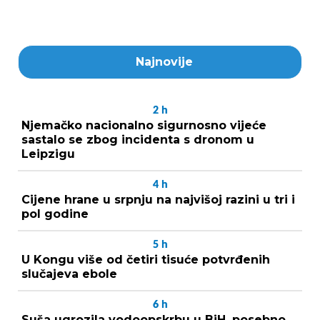
Najnovije
2
h
Njemačko nacionalno sigurnosno vijeće
sastalo se zbog incidenta s dronom u
Leipzigu
4
h
Cijene hrane u srpnju na najvišoj razini u tri i
pol godine
5
h
U Kongu više od četiri tisuće potvrđenih
slučajeva ebole
6
h
Suša ugrozila vodoopskrbu u BiH, posebno