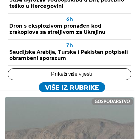
teško u Hercegovini
6
h
Dron s eksplozivom pronađen kod
zrakoplova sa streljivom za Ukrajinu
7
h
Saudijska Arabija, Turska i Pakistan potpisali
obrambeni sporazum
Prikaži više vijesti
VIŠE IZ RUBRIKE
GOSPODARSTVO