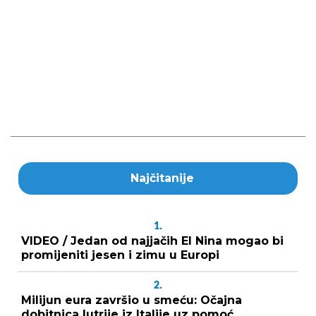
Najčitanije
1.
VIDEO / Jedan od najjačih El Nina mogao bi
promijeniti jesen i zimu u Europi
2.
Milijun eura završio u smeću: Očajna
dobitnica lutrije iz Italije uz pomoć