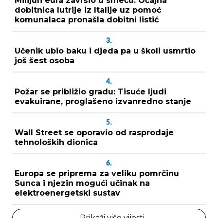
Milijun eura završio u smeću: Očajna
dobitnica lutrije iz Italije uz pomoć
komunalaca pronašla dobitni listić
3.
Učenik ubio baku i djeda pa u školi usmrtio
još šest osoba
4.
Požar se približio gradu: Tisuće ljudi
evakuirane, proglašeno izvanredno stanje
5.
Wall Street se oporavio od rasprodaje
tehnoloških dionica
6.
Europa se priprema za veliku pomrčinu
Sunca i njezin mogući učinak na
elektroenergetski sustav
Prikaži više vijesti