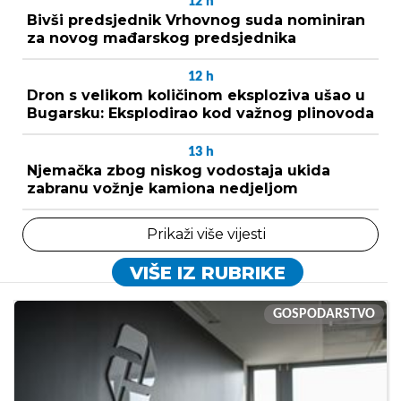
12
h
Bivši predsjednik Vrhovnog suda nominiran
za novog mađarskog predsjednika
12
h
Dron s velikom količinom eksploziva ušao u
Bugarsku: Eksplodirao kod važnog plinovoda
13
h
Njemačka zbog niskog vodostaja ukida
zabranu vožnje kamiona nedjeljom
Prikaži više vijesti
VIŠE IZ RUBRIKE
GOSPODARSTVO