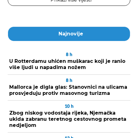
Najnovije
8
h
U Rotterdamu uhićen muškarac koji je ranio
više ljudi u napadima nožem
8
h
Mallorca je digla glas: Stanovnici na ulicama
prosvjeduju protiv masovnog turizma
10
h
Zbog niskog vodostaja rijeka, Njemačka
ukida zabranu teretnog cestovnog prometa
nedjeljom