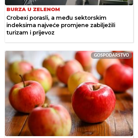
BURZA U ZELENOM
Crobexi porasli, a među sektorskim
indeksima najveće promjene zabilježili
turizam i prijevoz
GOSPODARSTVO