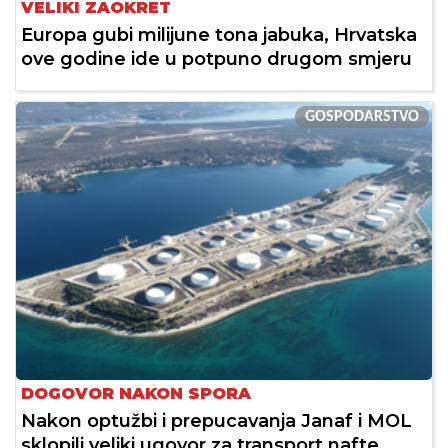
VELIKI ZAOKRET
Europa gubi milijune tona jabuka, Hrvatska
ove godine ide u potpuno drugom smjeru
GOSPODARSTVO
DOGOVOR NAKON SPORA
Nakon optužbi i prepucavanja Janaf i MOL
sklopili veliki ugovor za transport nafte