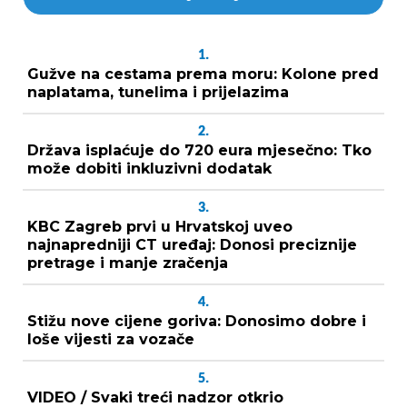
1.
Gužve na cestama prema moru: Kolone pred
naplatama, tunelima i prijelazima
2.
Država isplaćuje do 720 eura mjesečno: Tko
može dobiti inkluzivni dodatak
3.
KBC Zagreb prvi u Hrvatskoj uveo
najnapredniji CT uređaj: Donosi preciznije
pretrage i manje zračenja
4.
Stižu nove cijene goriva: Donosimo dobre i
loše vijesti za vozače
5.
VIDEO / Svaki treći nadzor otkrio