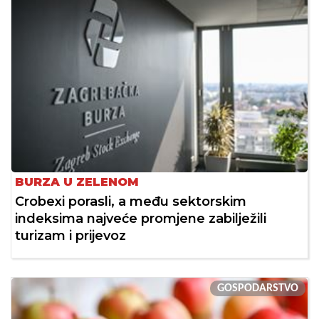
BURZA U ZELENOM
Crobexi porasli, a među sektorskim
indeksima najveće promjene zabilježili
turizam i prijevoz
GOSPODARSTVO