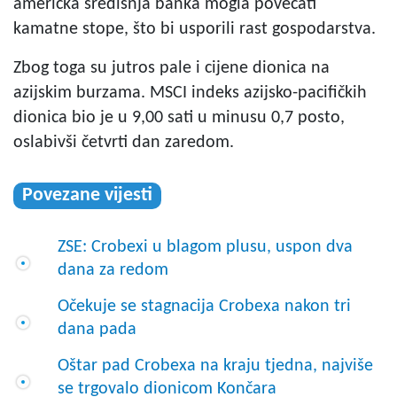
američka središnja banka mogla povećati
kamatne stope, što bi usporili rast gospodarstva.
Zbog toga su jutros pale i cijene dionica na
azijskim burzama. MSCI indeks azijsko-pacifičkih
dionica bio je u 9,00 sati u minusu 0,7 posto,
oslabivši četvrti dan zaredom.
Povezane vijesti
ZSE: Crobexi u blagom plusu, uspon dva
dana za redom
Očekuje se stagnacija Crobexa nakon tri
dana pada
Oštar pad Crobexa na kraju tjedna, najviše
se trgovalo dionicom Končara