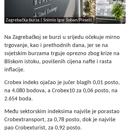
Zagrebačka burza ( Snimio Igor Šoban/Pixsell)
Na Zagrebačkoj se burzi u srijedu očekuje mirno
trgovanje, kao i prethodnih dana, jer se na
svjetskim burzama trguje oprezno zbog krize na
Bliskom istoku, povišenih cijena nafte i rasta
inflacije.
Crobex indeks ojačao je jučer blagih 0,01 posto,
na 4.080 bodova, a Crobex10 za 0,06 posto, na
2.654 boda.
Među sektorskim indeksima najviše je porastao
Crobextransport, za 0,78 posto, dok je najviše
pao Crobexturist, za 0,92 posto.