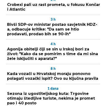
Crobexi pali uz rast prometa, u fokusu Končar
i Atlantic
3
h
Bivši SDP-ov ministar postao savjetnik HDZ-
a, odbacuje kritike: "Da sam se htio
prodavati, prodao bih se 90-ih"
4
h
Agonija obitelji čiji se sin u Irskoj bori za
život: "Kako da se pomirim s time da mi sina
žele isključiti s aparata?"
8
h
Kada vozači u Hrvatskoj moraju ponovno
polagati vozački ispit? Ovo su ključna pravila
1
dana
Sezona iz ugostiteljskog kuta: Trgovine
otimaju štedljive turiste, nekima je promet
pao i 40 posto