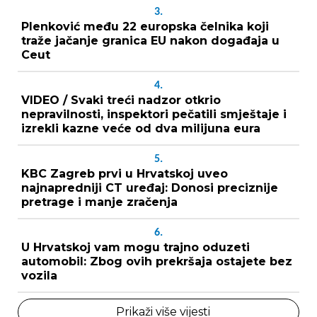
3.
Plenković među 22 europska čelnika koji
traže jačanje granica EU nakon događaja u
Ceut
4.
VIDEO / Svaki treći nadzor otkrio
nepravilnosti, inspektori pečatili smještaje i
izrekli kazne veće od dva milijuna eura
5.
KBC Zagreb prvi u Hrvatskoj uveo
najnapredniji CT uređaj: Donosi preciznije
pretrage i manje zračenja
6.
U Hrvatskoj vam mogu trajno oduzeti
automobil: Zbog ovih prekršaja ostajete bez
vozila
Prikaži više vijesti