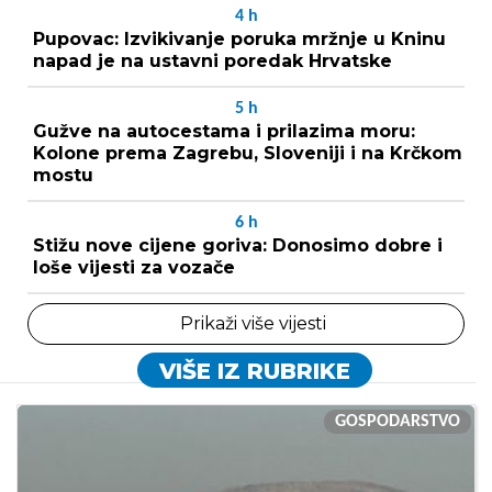
4
h
Pupovac: Izvikivanje poruka mržnje u Kninu
napad je na ustavni poredak Hrvatske
5
h
Gužve na autocestama i prilazima moru:
Kolone prema Zagrebu, Sloveniji i na Krčkom
mostu
6
h
Stižu nove cijene goriva: Donosimo dobre i
loše vijesti za vozače
Prikaži više vijesti
VIŠE IZ RUBRIKE
GOSPODARSTVO