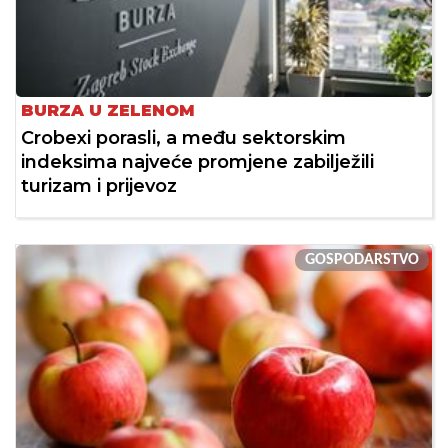
BURZA U ZELENOM
Crobexi porasli, a među sektorskim
indeksima najveće promjene zabilježili
turizam i prijevoz
GOSPODARSTVO