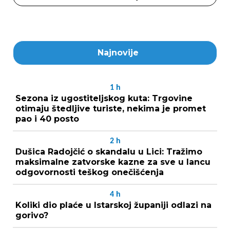
Najnovije
1
h
Sezona iz ugostiteljskog kuta: Trgovine
otimaju štedljive turiste, nekima je promet
pao i 40 posto
2
h
Dušica Radojčić o skandalu u Lici: Tražimo
maksimalne zatvorske kazne za sve u lancu
odgovornosti teškog onečišćenja
4
h
Koliki dio plaće u Istarskoj županiji odlazi na
gorivo?