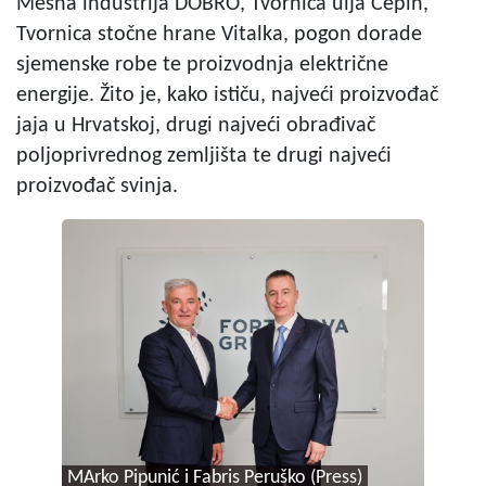
Mesna industrija DOBRO, Tvornica ulja Čepin,
Tvornica stočne hrane Vitalka, pogon dorade
sjemenske robe te proizvodnja električne
energije. Žito je, kako ističu, najveći proizvođač
jaja u Hrvatskoj, drugi najveći obrađivač
poljoprivrednog zemljišta te drugi najveći
proizvođač svinja.
MArko Pipunić i Fabris Peruško (Press)