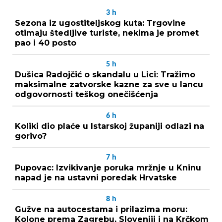
3
h
Sezona iz ugostiteljskog kuta: Trgovine
otimaju štedljive turiste, nekima je promet
pao i 40 posto
5
h
Dušica Radojčić o skandalu u Lici: Tražimo
maksimalne zatvorske kazne za sve u lancu
odgovornosti teškog onečišćenja
6
h
Koliki dio plaće u Istarskoj županiji odlazi na
gorivo?
7
h
Pupovac: Izvikivanje poruka mržnje u Kninu
napad je na ustavni poredak Hrvatske
8
h
Gužve na autocestama i prilazima moru:
Kolone prema Zagrebu, Sloveniji i na Krčkom