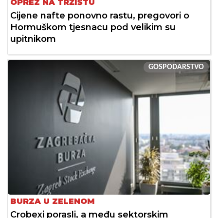
OPREZ NA TRŽIŠTU
Cijene nafte ponovno rastu, pregovori o
Hormuškom tjesnacu pod velikim su
upitnikom
GOSPODARSTVO
BURZA U ZELENOM
Crobexi porasli, a među sektorskim