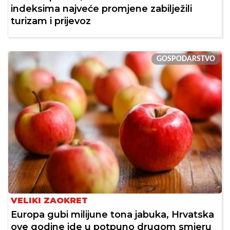
indeksima najveće promjene zabilježili
turizam i prijevoz
GOSPODARSTVO
VELIKI ZAOKRET
Europa gubi milijune tona jabuka, Hrvatska
ove godine ide u potpuno drugom smjeru