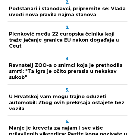
2.
Podstanari i stanodavci, pripremite se: Vlada
uvodi nova pravila najma stanova
3.
Plenković među 22 europska čelnika koji
traže jačanje granica EU nakon događaja u
Ceut
4.
Ravnatelj ZOO-a o snimci koja je prethodila
smrti: "Ta igra je očito prerasla u nekakav
sukob"
5.
U Hrvatskoj vam mogu trajno oduzeti
automobil: Zbog ovih prekršaja ostajete bez
vozila
6.
Manje je kreveta za najam i sve više
prijavljenih vikendica: Pazite koga pozivate u