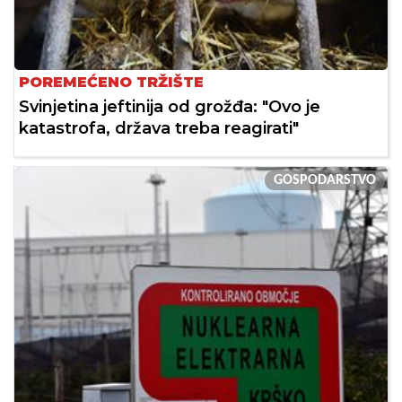
POREMEĆENO TRŽIŠTE
Svinjetina jeftinija od grožđa: "Ovo je
katastrofa, država treba reagirati"
GOSPODARSTVO