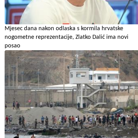
Mjesec dana nakon odlaska s kormila hrvatske
nogometne reprezentacije, Zlatko Dalić ima novi
posao