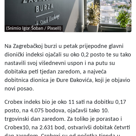
(Snimio Igor Šoban / Pixsell)
Na Zagrebačkoj burzi u petak prijepodne glavni
dionički indeksi ojačali su oko 0,2 posto te su tako
nastavili svoj višednevni uspon i na putu su
dobitaka peti tjedan zaredom, a najveća
dobitnica dionica je Đure Đakovića, koji je objavio
novi posao.
Crobex indeks bio je oko 11 sati na dobitku 0,17
posto, na 4.075 bodova, ojačavši tako 10.
trgovinski dan zaredom. Za toliko je porastao i
Crobex10, na 2.631 bod, ostvarivši dobitak četvrti