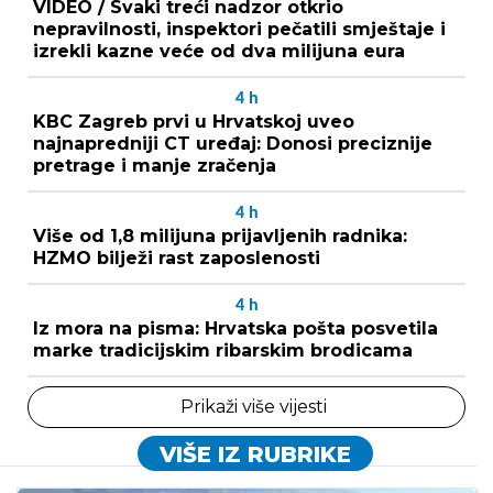
VIDEO / Svaki treći nadzor otkrio
nepravilnosti, inspektori pečatili smještaje i
izrekli kazne veće od dva milijuna eura
4
h
KBC Zagreb prvi u Hrvatskoj uveo
najnapredniji CT uređaj: Donosi preciznije
pretrage i manje zračenja
4
h
Više od 1,8 milijuna prijavljenih radnika:
HZMO bilježi rast zaposlenosti
4
h
Iz mora na pisma: Hrvatska pošta posvetila
marke tradicijskim ribarskim brodicama
Prikaži više vijesti
VIŠE IZ RUBRIKE