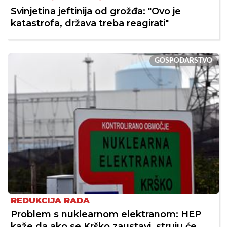
Svinjetina jeftinija od grožđa: "Ovo je
katastrofa, država treba reagirati"
GOSPODARSTVO
REDUKCIJA RADA
Problem s nuklearnom elektranom: HEP
kaže da ako se Krško zaustavi, struju će