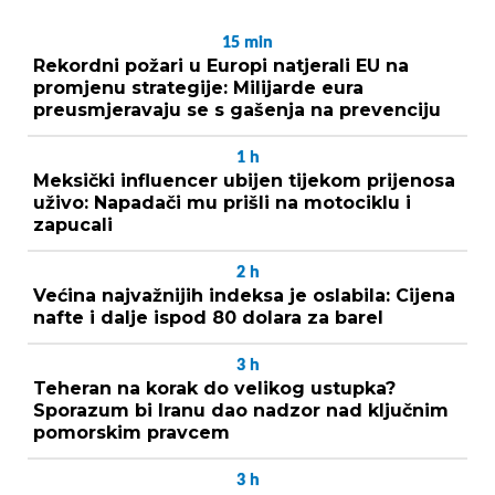
15
min
Rekordni požari u Europi natjerali EU na
promjenu strategije: Milijarde eura
preusmjeravaju se s gašenja na prevenciju
1
h
Meksički influencer ubijen tijekom prijenosa
uživo: Napadači mu prišli na motociklu i
zapucali
2
h
Većina najvažnijih indeksa je oslabila: Cijena
nafte i dalje ispod 80 dolara za barel
3
h
Teheran na korak do velikog ustupka?
Sporazum bi Iranu dao nadzor nad ključnim
pomorskim pravcem
3
h