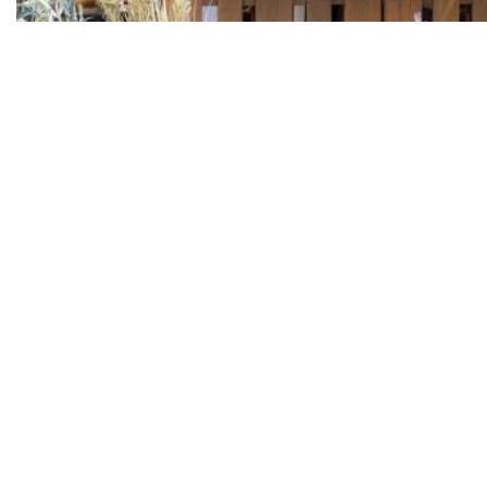
U nedjelju do 37 stupnjeva, uz jake udare bure na
obali
Pula u srijedu odaje počast braniteljima