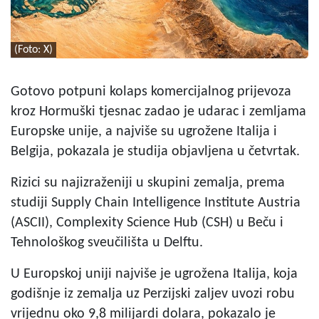
(Foto: X)
Gotovo potpuni kolaps komercijalnog prijevoza
kroz Hormuški tjesnac zadao je udarac i zemljama
Europske unije, a najviše su ugrožene Italija i
Belgija, pokazala je studija objavljena u četvrtak.
Rizici su najizraženiji u skupini zemalja, prema
studiji Supply Chain Intelligence Institute Austria
(ASCII), Complexity Science Hub (CSH) u Beču i
Tehnološkog sveučilišta u Delftu.
U Europskoj uniji najviše je ugrožena Italija, koja
godišnje iz zemalja uz Perzijski zaljev uvozi robu
vrijednu oko 9,8 milijardi dolara, pokazalo je