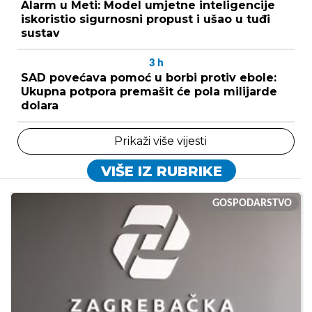
Alarm u Meti: Model umjetne inteligencije
iskoristio sigurnosni propust i ušao u tuđi
sustav
3
h
SAD povećava pomoć u borbi protiv ebole:
Ukupna potpora premašit će pola milijarde
dolara
Prikaži više vijesti
VIŠE IZ RUBRIKE
GOSPODARSTVO