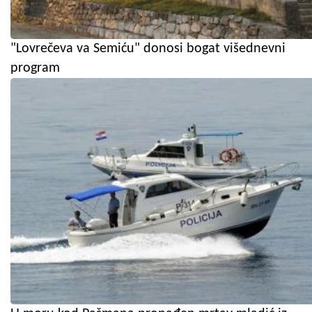
"Lovrečeva va Semiću" donosi bogat višednevni
program