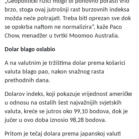
„Geopolitički rizici mogli bi ponovno porasti vrlo
brzo, stoga ovaj jutrošnji rast burzovnih indeksa
možda neće potrajati. Treba biti oprezan sve dok
se opskrba naftom ne normalizira”, kaže Paco
Chow, menadžer u tvrtki Moomoo Australia.
Dolar blago oslabio
A na valutnim je tržištima dolar prema košarici
valuta blago pao, nakon snažnog rasta
prethodnih dana.
Dolarov indeks, koji pokazuje vrijednost američke
u odnosu na ostalih šest najvažnijih svjetskih
valuta, kreće se jutros oko 99,10 bodova, dok je
jučer u ovo doba iznosio 98,28 bodova.
Pritom je tečaj dolara prema japanskoj valuti