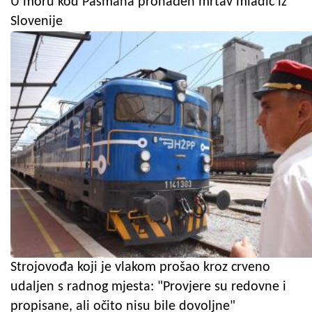
U moru kod Pašmana pronađen mrtav mladić iz
Slovenije
Strojovođa koji je vlakom prošao kroz crveno
udaljen s radnog mjesta: "Provjere su redovne i
propisane, ali očito nisu bile dovoljne"