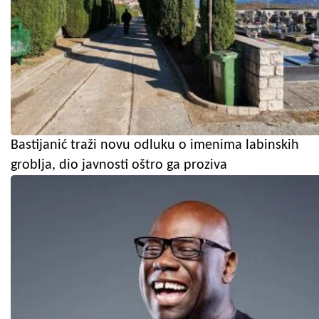
Bastijanić traži novu odluku o imenima labinskih
groblja, dio javnosti oštro ga proziva