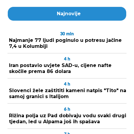
Najnovije
30
min
Najmanje 77 ljudi poginulo u potresu jačine
7,4 u Kolumbiji
4
h
Iran postavio uvjete SAD-u, cijene nafte
skočile prema 86 dolara
4
h
Slovenci žele zaštititi kameni natpis "Tito" na
samoj granici s Italijom
6
h
Rižina polja uz Pad dobivaju vodu svaki drugi
tjedan, led u Alpama još ih spašava