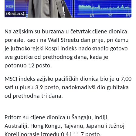
(Reuters)
Na azijskim su burzama u četvrtak cijene dionica
porasle, kao i na Wall Streetu dan prije, pri čemu
je južnokorejski Kospi indeks nadoknadio gotovo
sve gubitke od prethodnog dana, kada je
potonuo 12 posto.
MSCI indeks azijsko pacifičkih dionica bio je u 7,00
sati u plusu 3,9 posto, nadoknadivši dio gubitaka
od prethodna tri dana.
Pritom su cijene dionica u Šangaju, Indiji,
Australiji, Hong Kongu, Tajvanu, Japanu i Južnoj
Koreji porasle između 0,4 i 11,7 posto.