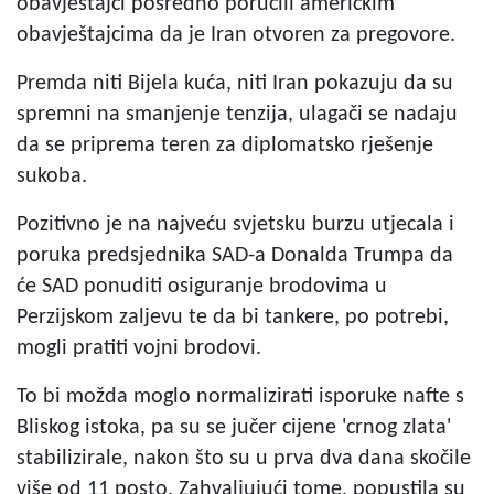
obavještajci posredno poručili američkim
obavještajcima da je Iran otvoren za pregovore.
Premda niti Bijela kuća, niti Iran pokazuju da su
spremni na smanjenje tenzija, ulagači se nadaju
da se priprema teren za diplomatsko rješenje
sukoba.
Pozitivno je na najveću svjetsku burzu utjecala i
poruka predsjednika SAD-a Donalda Trumpa da
će SAD ponuditi osiguranje brodovima u
Perzijskom zaljevu te da bi tankere, po potrebi,
mogli pratiti vojni brodovi.
To bi možda moglo normalizirati isporuke nafte s
Bliskog istoka, pa su se jučer cijene 'crnog zlata'
stabilizirale, nakon što su u prva dva dana skočile
više od 11 posto. Zahvaljujući tome, popustila su