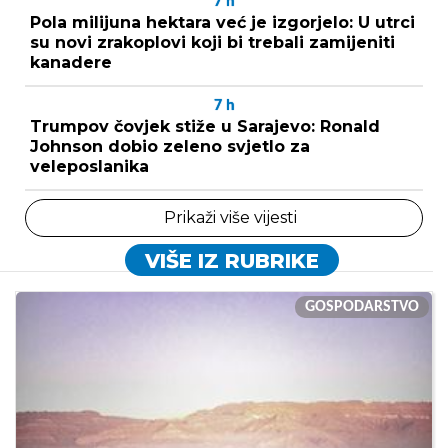
7
h
Pola milijuna hektara već je izgorjelo: U utrci
su novi zrakoplovi koji bi trebali zamijeniti
kanadere
7
h
Trumpov čovjek stiže u Sarajevo: Ronald
Johnson dobio zeleno svjetlo za
veleposlanika
Prikaži više vijesti
VIŠE IZ RUBRIKE
GOSPODARSTVO