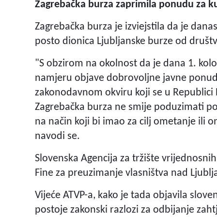
Zagrebačka burza zaprimila ponudu za ku
Zagrebačka burza je izviejstila da je dan
posto dionica Ljubljanske burze od društv
"S obzirom na okolnost da je dana 1. kolo
namjeru objave dobrovoljne javne ponud
zakonodavnom okviru koji se u Republici 
Zagrebačka burza ne smije poduzimati pos
na način koji bi imao za cilj ometanje i
navodi se.
Slovenska Agencija za tržište vrijednosni
Fine za preuzimanje vlasništva nad Ljub
Vijeće ATVP-a, kako je tada objavila slove
postoje zakonski razlozi za odbijanje zaht