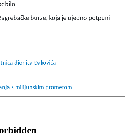
odbilo.
a Zagrebačke burze, koja je ujedno potpuni
itnica dionica Đakovića
zdanja s milijunskim prometom