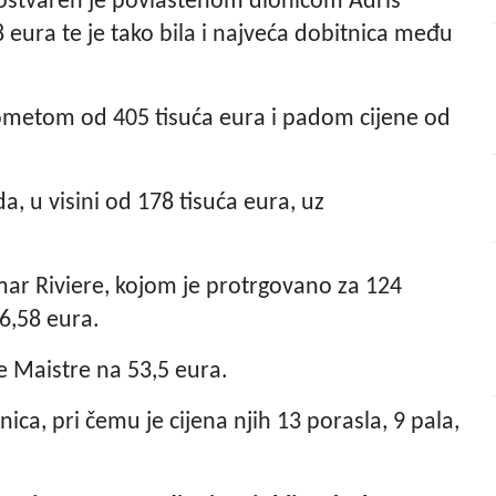
 ostvaren je povlaštenom dionicom Adris
8 eura te je tako bila i najveća dobitnica među
prometom od 405 tisuća eura i padom cijene od
a, u visini od 178 tisuća eura, uz
amar Riviere, kojom je protrgovano za 124
6,58 eura.
ce Maistre na 53,5 eura.
ca, pri čemu je cijena njih 13 porasla, 9 pala,