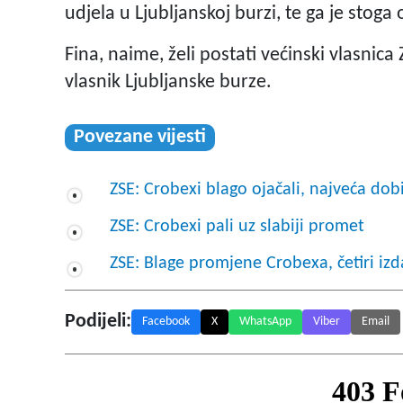
udjela u Ljubljanskoj burzi, te ga je stoga 
Fina, naime, želi postati većinski vlasnic
vlasnik Ljubljanske burze.
Povezane vijesti
ZSE: Crobexi blago ojačali, najveća dob
ZSE: Crobexi pali uz slabiji promet
ZSE: Blage promjene Crobexa, četiri i
Podijeli:
Facebook
X
WhatsApp
Viber
Email