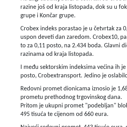
razine još od kraja listopada, dok su u fo
grupe i Končar grupe.
Crobex indeks porastao je u četvrtak za 0
uspon deveti dan zaredom. Crobex10, pak,
to za 0,11 posto, na 2.434 boda. Glavni di
razinama od kraja listopada.
I među sektorskim indeksima većina ih je b
posto, Crobextransport. Jedino je oslabil
Redovni promet dionicama iznosio je 1,68 
prometu prethodnog trgovinskog dana.
Pritom je ukupni promet "podebljan" bl
495 tisuća te cijenom od 660 eura.