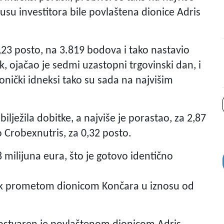
kusu investitora bile povlaštena dionice Adris
,23 posto, na 3.819 bodova i tako nastavio
 ojačao je sedmi uzastopni trgovinski dan, i
onički idneksi tako su sada na najvišim
ilježila dobitke, a najviše je porastao, za 2,87
o Crobexnutris, za 0,32 posto.
milijuna eura, što je gotovo identično
ok prometom dionicom Končara u iznosu od