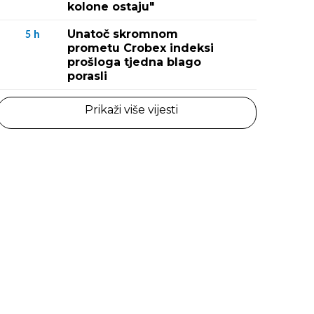
kolone ostaju"
Unatoč skromnom
5
h
prometu Crobex indeksi
prošloga tjedna blago
porasli
Prikaži više vijesti