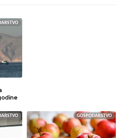
DARSTVO
a
l godine
DARSTVO
GOSPODARSTVO