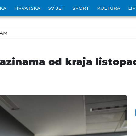
IKA
HRVATSKA
SVIJET
SPORT
KULTURA
LI
ZAM
azinama od kraja listopad