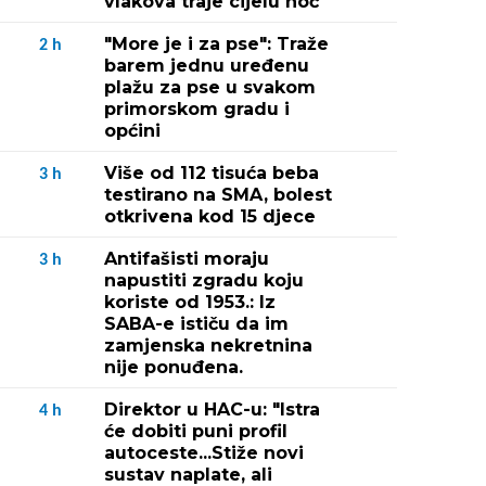
vlakova traje cijelu noć
"More je i za pse": Traže
2
h
barem jednu uređenu
plažu za pse u svakom
primorskom gradu i
općini
Više od 112 tisuća beba
3
h
testirano na SMA, bolest
otkrivena kod 15 djece
Antifašisti moraju
3
h
napustiti zgradu koju
koriste od 1953.: Iz
SABA-e ističu da im
zamjenska nekretnina
nije ponuđena.
Direktor u HAC-u: "Istra
4
h
će dobiti puni profil
autoceste...Stiže novi
sustav naplate, ali