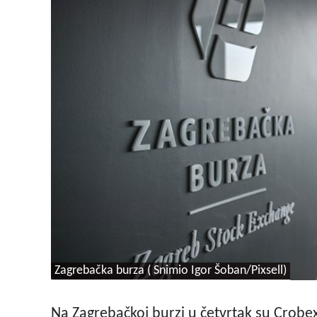
Zagrebačka burza ( Snimio Igor Šoban/Pixsell)
Na Zagrebačkoj burzi u četvrtak su Crobex 