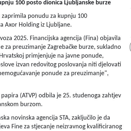
pnju 100 posto dionica Ljubljanske burze
as zaprimila ponudu za kupnju 100
a Axor Holding iz Ljubljane.
voza 2025. Financijska agencija (Fina) objavila
e za preuzimanje Zagrebačke burze, sukladno
Hrvatskoj primjenjuje na javne ponude,
love izvan redovitog poslovanja niti djelovati
li onemogućavanje ponude za preuzimanje",
h papira (ATVP) odbila je 25. studenoga zahtjev
ljanskom burzom.
nska novinska agencija STA, zaključilo je da
jeva Fine za stjecanje neizravnog kvalificiranog