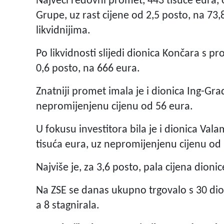
Najveći redovni promet, 443 tisuće eura,
Grupe, uz rast cijene od 2,5 posto, na 73,
likvidnijima.
Po likvidnosti slijedi dionica Končara s 
0,6 posto, na 666 eura.
Znatniji promet imala je i dionica Ing-Grad
nepromijenjenu cijenu od 56 eura.
U fokusu investitora bila je i dionica Val
tisuća eura, uz nepromijenjenu cijenu od 
Najviše je, za 3,6 posto, pala cijena dioni
Na ZSE se danas ukupno trgovalo s 30 dioni
a 8 stagnirala.