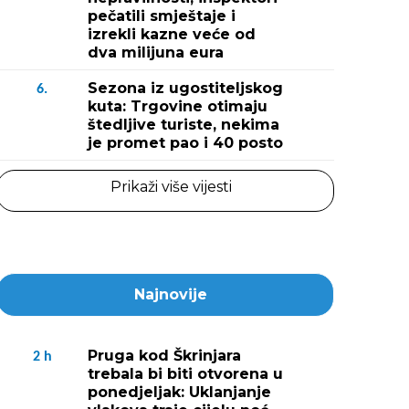
pečatili smještaje i
izrekli kazne veće od
dva milijuna eura
Sezona iz ugostiteljskog
6.
kuta: Trgovine otimaju
štedljive turiste, nekima
je promet pao i 40 posto
Prikaži više vijesti
Najnovije
Pruga kod Škrinjara
2
h
trebala bi biti otvorena u
ponedjeljak: Uklanjanje