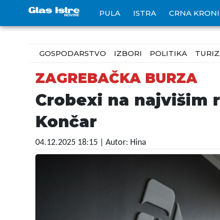
PULA
ISTRA
CRNA KRON
GOSPODARSTVO
IZBORI
POLITIKA
TURI
ZAGREBAČKA BURZA
Crobexi na najvišim r
Končar
04.12.2025 18:15
| Autor: Hina