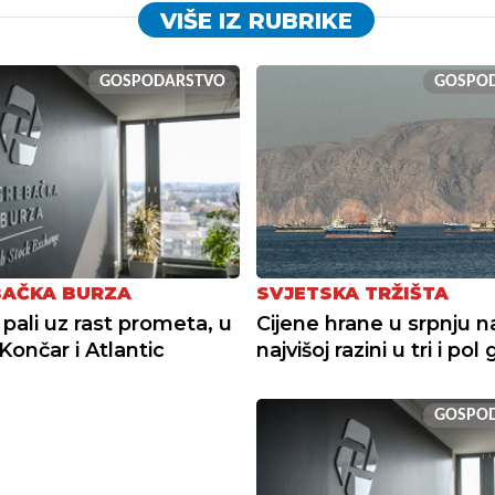
VIŠE IZ RUBRIKE
GOSPODARSTVO
GOSPO
AČKA BURZA
SVJETSKA TRŽIŠTA
 pali uz rast prometa, u
Cijene hrane u srpnju n
Končar i Atlantic
najvišoj razini u tri i po
GOSPO