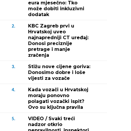
eura mjesečno: Tko
može dobiti inkluzivni
dodatak
KBC Zagreb prvi u
2.
Hrvatskoj uveo
najnapredniji CT uređaj:
Donosi preciznije
pretrage i manje
zračenja
Stižu nove cijene goriva:
3.
Donosimo dobre i loše
vijesti za vozače
Kada vozači u Hrvatskoj
4.
moraju ponovno
polagati vozački ispit?
Ovo su ključna pravila
VIDEO / Svaki treći
5.
nadzor otkrio
nepravilnosti, inspektori