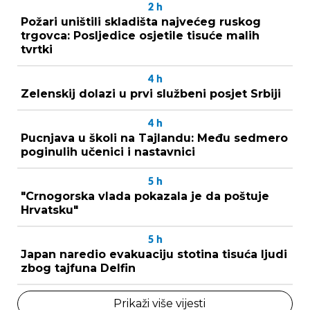
2
h
Požari uništili skladišta najvećeg ruskog
trgovca: Posljedice osjetile tisuće malih
tvrtki
4
h
Zelenskij dolazi u prvi službeni posjet Srbiji
4
h
Pucnjava u školi na Tajlandu: Među sedmero
poginulih učenici i nastavnici
5
h
"Crnogorska vlada pokazala je da poštuje
Hrvatsku"
5
h
Japan naredio evakuaciju stotina tisuća ljudi
zbog tajfuna Delfin
Prikaži više vijesti