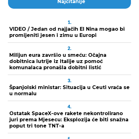
Najčitanije
1.
VIDEO / Jedan od najjačih El Nina mogao bi
promijeniti jesen i zimu u Europi
2.
Milijun eura završio u smeću: Očajna
dobitnica lutrije iz Italije uz pomoć
komunalaca pronašla dobitni listić
3.
Španjolski ministar: Situacija u Ceuti vraća se
u normalu
4.
Ostatak SpaceX-ove rakete nekontrolirano
juri prema Mjesecu: Eksplozija će biti snažna
poput tri tone TNT-a