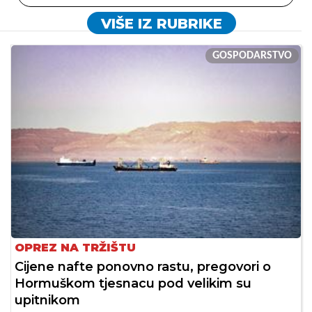
VIŠE IZ RUBRIKE
GOSPODARSTVO
OPREZ NA TRŽIŠTU
Cijene nafte ponovno rastu, pregovori o
Hormuškom tjesnacu pod velikim su
upitnikom