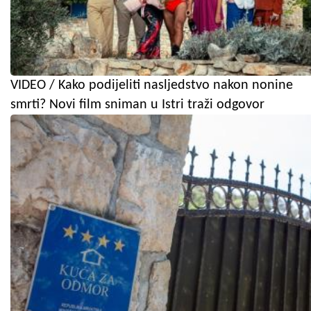
VIDEO / Kako podijeliti nasljedstvo nakon nonine
smrti? Novi film sniman u Istri traži odgovor