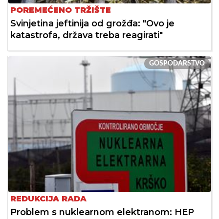
POREMEĆENO TRŽIŠTE
Svinjetina jeftinija od grožđa: "Ovo je
katastrofa, država treba reagirati"
GOSPODARSTVO
REDUKCIJA RADA
Problem s nuklearnom elektranom: HEP