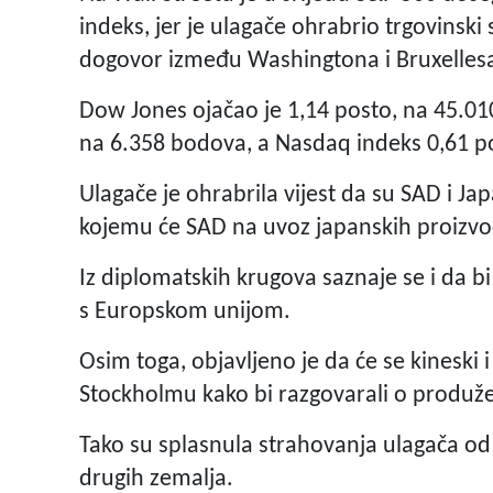
indeks, jer je ulagače ohrabrio trgovinsk
dogovor između Washingtona i Bruxelles
Dow Jones ojačao je 1,14 posto, na 45.01
na 6.358 bodova, a Nasdaq indeks 0,61 p
Ulagače je ohrabrila vijest da su SAD i J
kojemu će SAD na uvoz japanskih proizvod
Iz diplomatskih krugova saznaje se i da 
s Europskom unijom.
Osim toga, objavljeno je da će se kineski 
Stockholmu kako bi razgovarali o produže
Tako su splasnula strahovanja ulagača od
drugih zemalja.