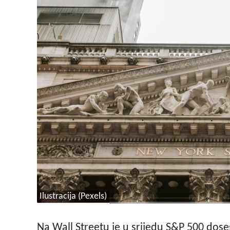
Ilustracija (Pexels)
Na Wall Streetu je u srijedu S&P 500 dos