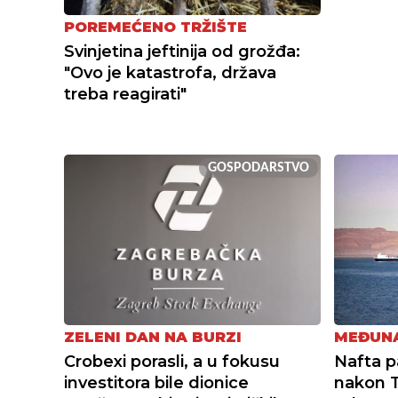
POREMEĆENO TRŽIŠTE
Svinjetina jeftinija od grožđa:
"Ovo je katastrofa, država
treba reagirati"
GOSPODARSTVO
ZELENI DAN NA BURZI
MEĐUNA
Crobexi porasli, a u fokusu
Nafta p
investitora bile dionice
nakon 