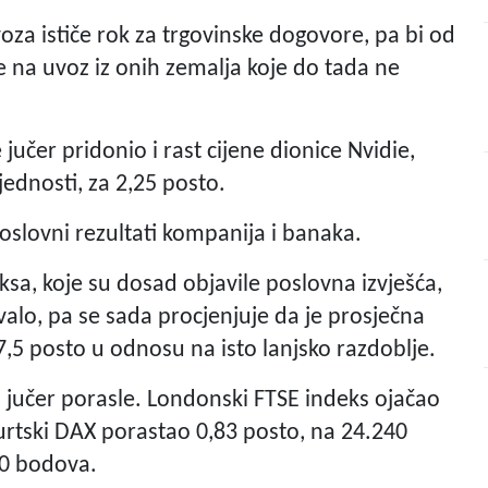
za ističe rok za trgovinske dogovore, pa bi od
e na uvoz iz onih zemalja koje do tada ne
učer pridonio i rast cijene dionice Nvidie,
jednosti, za 2,25 posto.
poslovni rezultati kompanija i banaka.
sa, koje su dosad objavile poslovna izvješća,
valo, pa se sada procjenjuje da je prosječna
,5 posto u odnosu na isto lanjsko razdoblje.
 jučer porasle. Londonski FTSE indeks ojačao
furtski DAX porastao 0,83 posto, na 24.240
50 bodova.