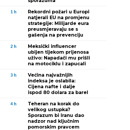
sporazuma
Rekordni požari u Europi
1
h
natjerali EU na promjenu
strategije: Milijarde eura
preusmjeravaju se s
gašenja na prevenciju
Meksički influencer
2
h
ubijen tijekom prijenosa
uživo: Napadači mu prišli
na motociklu i zapucali
Većina najvažnijih
3
h
indeksa je oslabila:
Cijena nafte i dalje
ispod 80 dolara za barel
Teheran na korak do
4
h
velikog ustupka?
Sporazum bi Iranu dao
nadzor nad ključnim
pomorskim pravcem