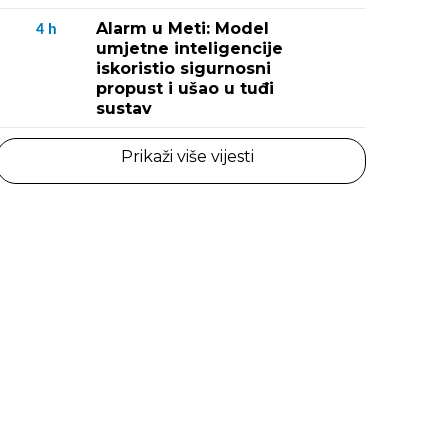
Alarm u Meti: Model
4
h
umjetne inteligencije
iskoristio sigurnosni
propust i ušao u tuđi
sustav
Prikaži više vijesti