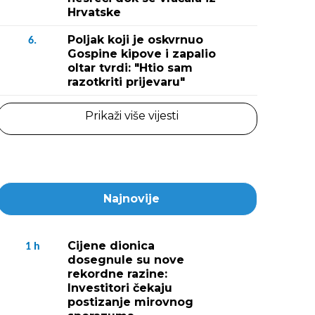
Hrvatske
Poljak koji je oskvrnuo
6.
Gospine kipove i zapalio
oltar tvrdi: "Htio sam
razotkriti prijevaru"
Prikaži više vijesti
Najnovije
Cijene dionica
1
h
dosegnule su nove
rekordne razine:
Investitori čekaju
postizanje mirovnog