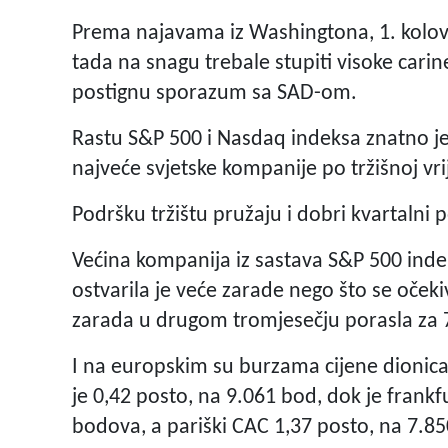
Prema najavama iz Washingtona, 1. kolovo
tada na snagu trebale stupiti visoke carin
postignu sporazum sa SAD-om.
Rastu S&P 500 i Nasdaq indeksa znatno je j
najveće svjetske kompanije po tržišnoj vri
Podršku tržištu pružaju i dobri kvartalni 
Većina kompanija iz sastava S&P 500 indek
ostvarila je veće zarade nego što se očeki
zarada u drugom tromjesečju porasla za 7
I na europskim su burzama cijene dionica
je 0,42 posto, na 9.061 bod, dok je frank
bodova, a pariški CAC 1,37 posto, na 7.8