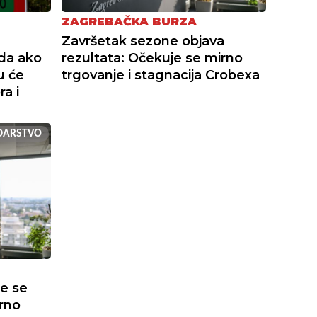
ZAGREBAČKA BURZA
Završetak sezone objava
da ako
rezultata: Očekuje se mirno
u će
trgovanje i stagnacija Crobexa
ra i
DARSTVO
e se
irno