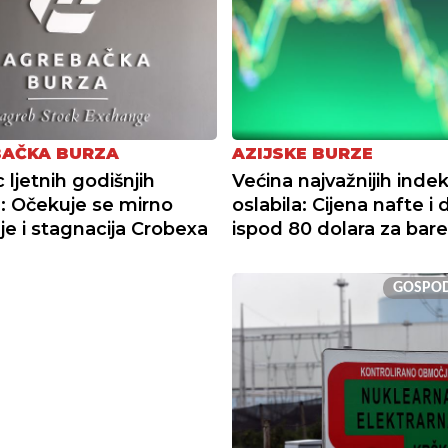
AČKA BURZA
AZIJSKE BURZE
 ljetnih godišnjih
Većina najvažnijih indek
 Očekuje se mirno
oslabila: Cijena nafte i 
je i stagnacija Crobexa
ispod 80 dolara za bare
GOSPO