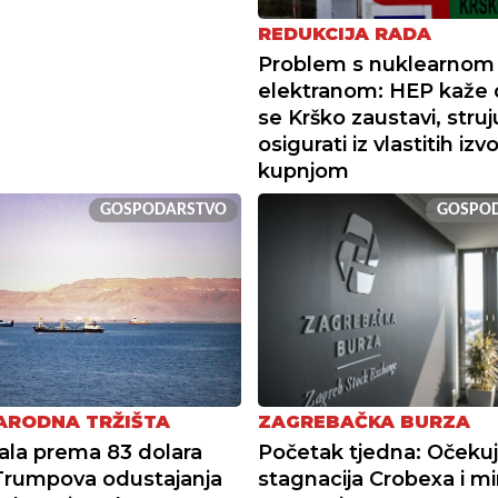
REDUKCIJA RADA
Problem s nuklearnom
elektranom: HEP kaže 
se Krško zaustavi, struj
osigurati iz vlastitih izvo
kupnjom
GOSPODARSTVO
GOSPO
RODNA TRŽIŠTA
ZAGREBAČKA BURZA
ala prema 83 dolara
Početak tjedna: Očekuj
Trumpova odustajanja
stagnacija Crobexa i m