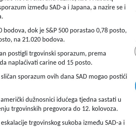
i sporazum između SAD-a i Japana, a nazire se i
a.
0 bodova, dok je S&P 500 porastao 0,78 posto,
osto, na 21.020 bodova.
apan postigli trgovinski sporazum, prema
a naplaćivati carine od 15 posto.
bi sličan sporazum ovih dana SAD mogao postići
i američki dužnosnici idućega tjedna sastati u
nju trgovinskih pregovora do 12. kolovoza.
 eskalacije trgovinskog sukoba između SAD-a i