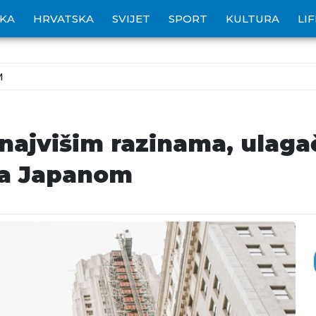
IKA
HRVATSKA
SVIJET
SPORT
KULTURA
LI
M
najvišim razinama, ulaga
sa Japanom