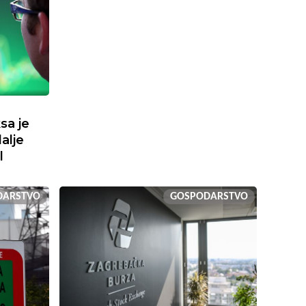
sa je
dalje
l
DARSTVO
GOSPODARSTVO