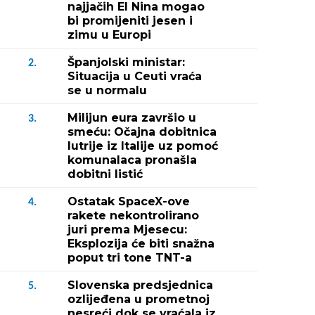
najjačih El Nina mogao
bi promijeniti jesen i
zimu u Europi
Španjolski ministar:
2.
Situacija u Ceuti vraća
se u normalu
Milijun eura završio u
3.
smeću: Očajna dobitnica
lutrije iz Italije uz pomoć
komunalaca pronašla
dobitni listić
Ostatak SpaceX-ove
4.
rakete nekontrolirano
juri prema Mjesecu:
Eksplozija će biti snažna
poput tri tone TNT-a
Slovenska predsjednica
5.
ozlijeđena u prometnoj
nesreći dok se vraćala iz