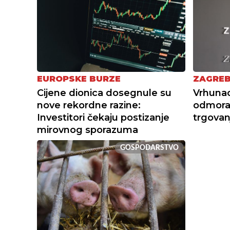
EUROPSKE BURZE
ZAGREB
Cijene dionica dosegnule su
Vrhunac
nove rekordne razine:
odmora:
Investitori čekaju postizanje
trgovan
mirovnog sporazuma
GOSPODARSTVO