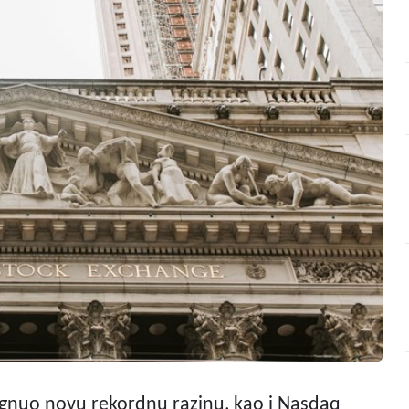
egnuo novu rekordnu razinu, kao i Nasdaq