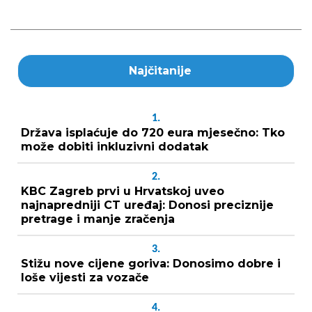
Najčitanije
1.
Država isplaćuje do 720 eura mjesečno: Tko
može dobiti inkluzivni dodatak
2.
KBC Zagreb prvi u Hrvatskoj uveo
najnapredniji CT uređaj: Donosi preciznije
pretrage i manje zračenja
3.
Stižu nove cijene goriva: Donosimo dobre i
loše vijesti za vozače
4.