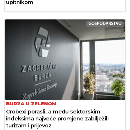
upitnikom
GOSPODARSTVO
BURZA U ZELENOM
Crobexi porasli, a među sektorskim
indeksima najveće promjene zabilježili
turizam i prijevoz