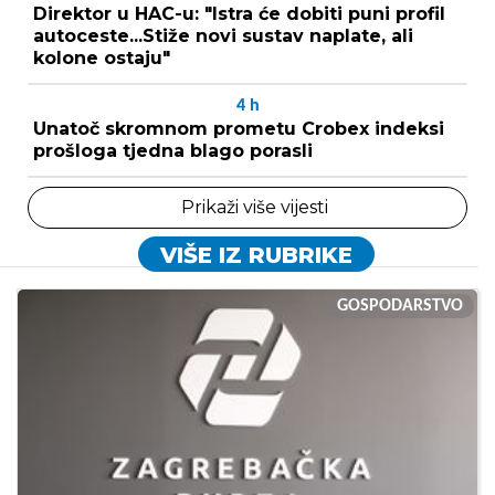
Direktor u HAC-u: "Istra će dobiti puni profil
autoceste...Stiže novi sustav naplate, ali
kolone ostaju"
4
h
Unatoč skromnom prometu Crobex indeksi
prošloga tjedna blago porasli
Prikaži više vijesti
VIŠE IZ RUBRIKE
GOSPODARSTVO