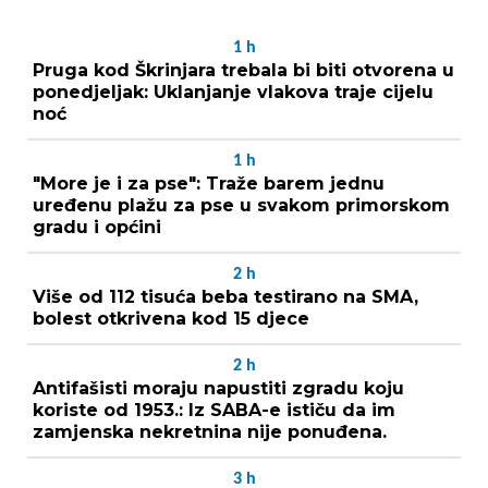
1
h
Pruga kod Škrinjara trebala bi biti otvorena u
ponedjeljak: Uklanjanje vlakova traje cijelu
noć
1
h
"More je i za pse": Traže barem jednu
uređenu plažu za pse u svakom primorskom
gradu i općini
2
h
Više od 112 tisuća beba testirano na SMA,
bolest otkrivena kod 15 djece
2
h
Antifašisti moraju napustiti zgradu koju
koriste od 1953.: Iz SABA-e ističu da im
zamjenska nekretnina nije ponuđena.
3
h