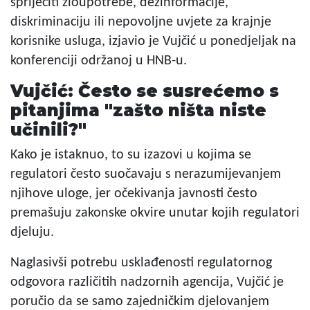
spriječiti zloupotrebe, dezinformacije,
diskriminaciju ili nepovoljne uvjete za krajnje
korisnike usluga, izjavio je Vujčić u ponedjeljak na
konferenciji održanoj u HNB-u.
Vujčić: Često se susrećemo s
pitanjima "zašto ništa niste
učinili?"
Kako je istaknuo, to su izazovi u kojima se
regulatori često suočavaju s nerazumijevanjem
njihove uloge, jer očekivanja javnosti često
premašuju zakonske okvire unutar kojih regulatori
djeluju.
Naglasivši potrebu usklađenosti regulatornog
odgovora različitih nadzornih agencija, Vujčić je
poručio da se samo zajedničkim djelovanjem