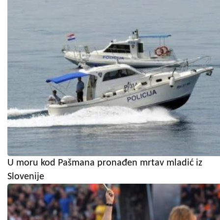
U moru kod Pašmana pronađen mrtav mladić iz
Slovenije