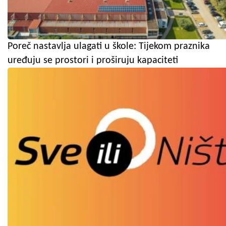
Poreč nastavlja ulagati u škole: Tijekom praznika
uređuju se prostori i proširuju kapaciteti