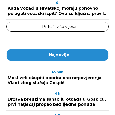
6.
Kada vozači u Hrvatskoj moraju ponovno
polagati vozački ispit? Ovo su ključna pravila
Prikaži više vijesti
Najnovije
46
min
Most želi okupiti oporbu oko nepovjerenja
Vladi zbog slučaja Gospić
4
h
Država preuzima sanaciju otpada u Gospiću,
prvi natječaj propao bez ijedne ponude