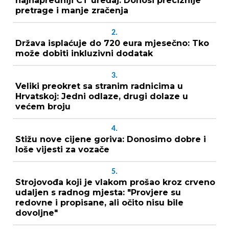
najnapredniji CT uređaj: Donosi preciznije
pretrage i manje zračenja
2.
Država isplaćuje do 720 eura mjesečno: Tko
može dobiti inkluzivni dodatak
3.
Veliki preokret sa stranim radnicima u
Hrvatskoj: Jedni odlaze, drugi dolaze u
većem broju
4.
Stižu nove cijene goriva: Donosimo dobre i
loše vijesti za vozače
5.
Strojovođa koji je vlakom prošao kroz crveno
udaljen s radnog mjesta: "Provjere su
redovne i propisane, ali očito nisu bile
dovoljne"