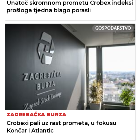
Unatoč skromnom prometu Crobex indeksi
prošloga tjedna blago porasli
GOSPODARSTVO
ZAGREBAČKA BURZA
Crobexi pali uz rast prometa, u fokusu
Končar i Atlantic