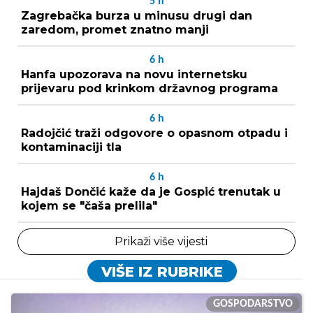
5
h
Zagrebačka burza u minusu drugi dan
zaredom, promet znatno manji
6
h
Hanfa upozorava na novu internetsku
prijevaru pod krinkom državnog programa
6
h
Radojčić traži odgovore o opasnom otpadu i
kontaminaciji tla
6
h
Hajdaš Dončić kaže da je Gospić trenutak u
kojem se "čaša prelila"
Prikaži više vijesti
VIŠE IZ RUBRIKE
GOSPODARSTVO