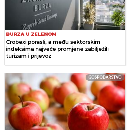
BURZA U ZELENOM
Crobexi porasli, a među sektorskim
indeksima najveće promjene zabilježili
turizam i prijevoz
GOSPODARSTVO