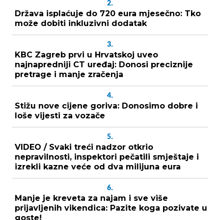
2.
Država isplaćuje do 720 eura mjesečno: Tko
može dobiti inkluzivni dodatak
3.
KBC Zagreb prvi u Hrvatskoj uveo
najnapredniji CT uređaj: Donosi preciznije
pretrage i manje zračenja
4.
Stižu nove cijene goriva: Donosimo dobre i
loše vijesti za vozače
5.
VIDEO / Svaki treći nadzor otkrio
nepravilnosti, inspektori pečatili smještaje i
izrekli kazne veće od dva milijuna eura
6.
Manje je kreveta za najam i sve više
prijavljenih vikendica: Pazite koga pozivate u
goste!