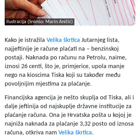
Ilustracija (Snimio: Marin Aničić)
Kako je istražila
Velika škrtica
Jutarnjeg lista,
najjeftinije je račune plaćati na – benzinskoj
postaji. Naknada po računu na Petrolu, naime,
iznosi 26 centi, što je, primjerice, upola manje
nego na kioscima Tiska koji su također među
povoljnijim mjestima za plaćanje.
Financijska agencija je nešto skuplja od Tiska, ali i
dalje jeftinija od najskuplje državne institucije za
plaćanje računa. Ona je Hrvatska pošta u kojoj je
najniža naknada za plaćanje 3,32 posto od iznosa
računa, otkriva nam
Velika škrtica
.