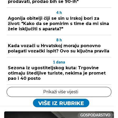
prodavati, prodao bih se 90-ih"
4
h
Agonija obitelji čiji se sin u Irskoj bori za
život: "Kako da se pomirim s time da mi sina
žele isključiti s aparata?"
8
h
Kada vozači u Hrvatskoj moraju ponovno
polagati vozački ispit? Ovo su ključna pravila
1
dana
Sezona iz ugostiteljskog kuta: Trgovine
otimaju štedljive turiste, nekima je promet
pao i 40 posto
Prikaži više vijesti
VIŠE IZ RUBRIKE
GOSPODARSTVO