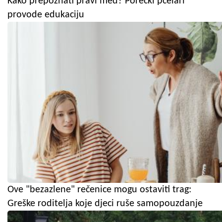
Kako prepoznati pravi med? Porečki pčelari
provode edukaciju
Ove "bezazlene" rečenice mogu ostaviti trag:
Greške roditelja koje djeci ruše samopouzdanje