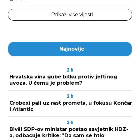
Prikaži više vijesti
Najnovije
2
h
Hrvatska vina gube bitku protiv jeftinog
uvoza. U čemu je problem?
2
h
Crobexi pali uz rast prometa, u fokusu Končar
i Atlantic
3
h
Bivši SDP-ov ministar postao savjetnik HDZ-
a, odbacuje kritike: "Da sam se htio