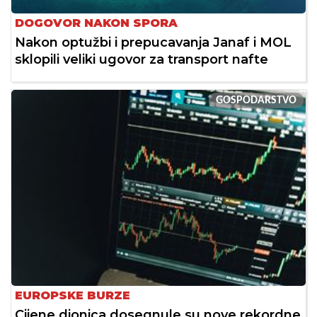
DOGOVOR NAKON SPORA
Nakon optužbi i prepucavanja Janaf i MOL
sklopili veliki ugovor za transport nafte
GOSPODARSTVO
EUROPSKE BURZE
Cijene dionica dosegnule su nove rekordne