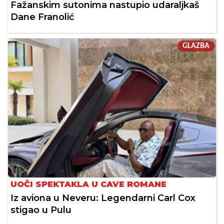
Fažanskim sutonima nastupio udaraljkaš
Dane Franolić
GLAZBA
UOČI SPEKTAKLA U CAVE ROMANE
Iz aviona u Neveru: Legendarni Carl Cox
stigao u Pulu