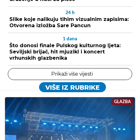
24
h
Slike koje nalikuju tihim vizualnim zapisima:
Otvorena izložba Sare Pancun
1
dana
Što donosi finale Pulskog kulturnog ljeta:
Seviljski brijač, hit mjuzikl i koncert
vrhunskih glazbenika
Prikaži više vijesti
VIŠE IZ RUBRIKE
GLAZBA