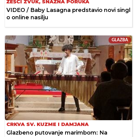
ŽEŠĆI ZVUK, SNAŽNA PORUKA
VIDEO / Baby Lasagna predstavio novi singl
o online nasilju
GLAZBA
CRKVA SV. KUZME I DAMJANA
Glazbeno putovanje marimbom: Na