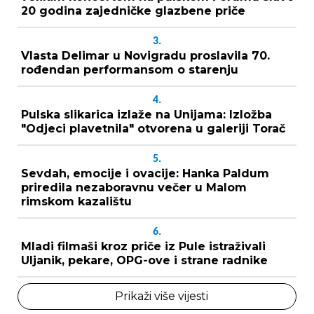
20 godina zajedničke glazbene priče
3.
Vlasta Delimar u Novigradu proslavila 70.
rođendan performansom o starenju
4.
Pulska slikarica izlaže na Unijama: Izložba
"Odjeci plavetnila" otvorena u galeriji Torač
5.
Sevdah, emocije i ovacije: Hanka Paldum
priredila nezaboravnu večer u Malom
rimskom kazalištu
6.
Mladi filmaši kroz priče iz Pule istraživali
Uljanik, pekare, OPG-ove i strane radnike
Prikaži više vijesti