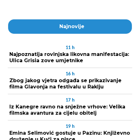
Najnovije
11
h
Najpoznatija rovinjska likovna manifestacija:
Ulica Grisia zove umjetnike
16
h
Zbog jakog vjetra odgađa se prikazivanje
filma Glavonja na festivalu u Raklju
17
h
Iz Kanegre ravno na snježne vrhove: Velika
filmska avantura za cijelu obitelj
19
h
Emina Selimović gostuje u Pazinu: Književno
druženje u Kući za pisce