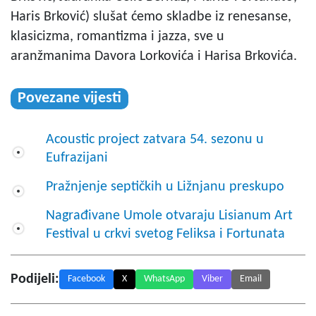
Haris Brković) slušat ćemo skladbe iz renesanse,
klasicizma, romantizma i jazza, sve u
aranžmanima Davora Lorkovića i Harisa Brkovića.
Povezane vijesti
Acoustic project zatvara 54. sezonu u
Eufrazijani
Pražnjenje septičkih u Ližnjanu preskupo
Nagrađivane Umole otvaraju Lisianum Art
Festival u crkvi svetog Feliksa i Fortunata
Podijeli:
Facebook
X
WhatsApp
Viber
Email