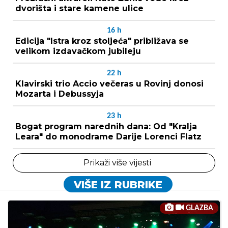
dvorišta i stare kamene ulice
16
h
Edicija "Istra kroz stoljeća" približava se
velikom izdavačkom jubileju
22
h
Klavirski trio Accio večeras u Rovinj donosi
Mozarta i Debussyja
23
h
Bogat program narednih dana: Od "Kralja
Leara" do monodrame Darije Lorenci Flatz
Prikaži više vijesti
VIŠE IZ RUBRIKE
GLAZBA