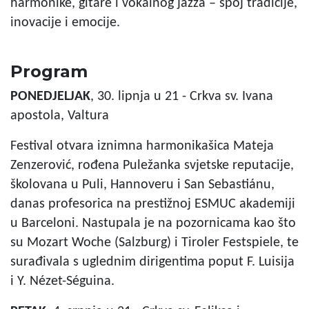
harmonike, gitare i vokalnog jazza – spoj tradicije,
inovacije i emocije.
Program
PONEDJELJAK
, 30. lipnja u 21 - Crkva sv. Ivana
apostola, Valtura
Festival otvara iznimna harmonikašica Mateja
Zenzerović, rođena Puležanka svjetske reputacije,
školovana u Puli, Hannoveru i San Sebastiánu,
danas profesorica na prestižnoj ESMUC akademiji
u Barceloni. Nastupala je na pozornicama kao što
su Mozart Woche (Salzburg) i Tiroler Festspiele, te
surađivala s uglednim dirigentima poput F. Luisija
i Y. Nézet-Séguina.