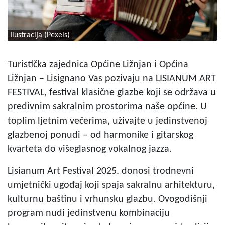
Ilustracija (Pexels)
Turistička zajednica Općine Ližnjan i Općina
Ližnjan – Lisignano Vas pozivaju na LISIANUM ART
FESTIVAL, festival klasične glazbe koji se održava u
predivnim sakralnim prostorima naše općine. U
toplim ljetnim večerima, uživajte u jedinstvenoj
glazbenoj ponudi – od harmonike i gitarskog
kvarteta do višeglasnog vokalnog jazza.
Lisianum Art Festival 2025. donosi trodnevni
umjetnički ugođaj koji spaja sakralnu arhitekturu,
kulturnu baštinu i vrhunsku glazbu. Ovogodišnji
program nudi jedinstvenu kombinaciju