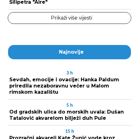
Šilipetra "Aire"
Prikaži više vijesti
Najnovije
3
h
Sevdah, emocije i ovacije: Hanka Paldum
priredila nezaboravnu večer u Malom
rimskom kazalištu
5
h
Od gradskih ulica do morskih uvala: Dušan
Tatalović akvarelom bilježi duh Pule
15
h
Prozračni akvareli Kate Žunić vode kroz