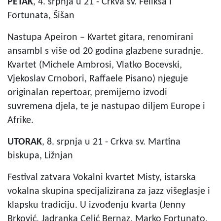
PETAK
, 4. srpnja u 21 - Crkva sv. Feliksa i
Fortunata, Šišan
Nastupa Apeiron – Kvartet gitara, renomirani
ansambl s više od 20 godina glazbene suradnje.
Kvartet (Michele Ambrosi, Vlatko Bocevski,
Vjekoslav Crnobori, Raffaele Pisano) njeguje
originalan repertoar, premijerno izvodi
suvremena djela, te je nastupao diljem Europe i
Afrike.
UTORAK
, 8. srpnja u 21 - Crkva sv. Martina
biskupa, Ližnjan
Festival zatvara Vokalni kvartet Misty, istarska
vokalna skupina specijalizirana za jazz višeglasje i
klapsku tradiciju. U izvođenju kvarta (Jenny
Brković, Jadranka Celić Bernaz, Marko Fortunato,