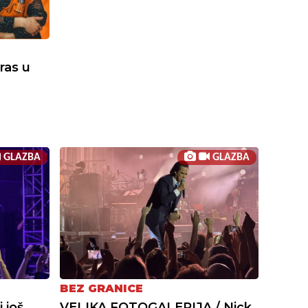
eras u
GLAZBA
GLAZBA
BEZ GRANICE
 još
VELIKA FOTOGALERIJA / Nick