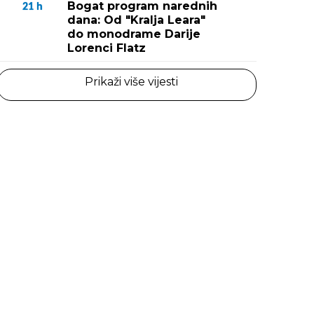
Bogat program narednih
21
h
dana: Od "Kralja Leara"
do monodrame Darije
Lorenci Flatz
Prikaži više vijesti