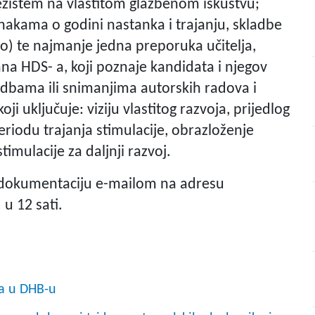
 težištem na vlastitom glazbenom iskustvu;
akama o godini nastanka i trajanju, skladbe
lo) te najmanje jedna preporuka učitelja,
ana HDS- a, koji poznaje kandidata i njegov
zvedbama ili snimanjima autorskih radova i
oji uključuje: viziju vlastitog razvoja, prijedlog
eriodu trajanja stimulacije, obrazloženje
timulacije za daljnji razvoj.
u dokumentaciju e-mailom na adresu
 u 12 sati.
na u DHB-u