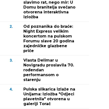
slavimo rat, nego mir: U
Domu branitelja svečano
otvorena interaktivna
izložba
Od poznanika do braće:
2.
Night Express velikim
koncertom na pulskom
Forumu slave 20 godina
zajedničke glazbene
priče
Vlasta Delimar u
3.
Novigradu proslavila 70.
rođendan
performansom o
starenju
Pulska slikarica izlaže na
4.
Unijama: Izložba "Odjeci
plavetnila" otvorena u
galeriji Torač