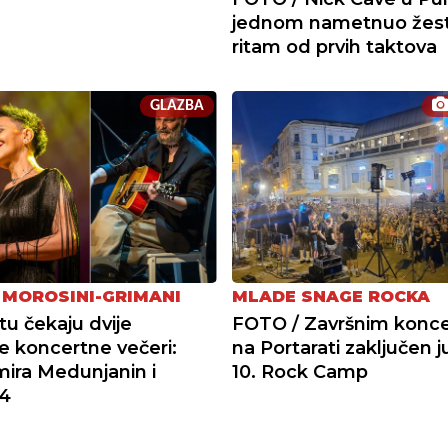
jednom nametnuo žes
ritam od prvih taktova
GLAZBA
 MOROSINI-GRIMANI
MLADE SNAGE ROCKA
tu čekaju dvije
FOTO / Završnim konc
 koncertne večeri:
na Portarati zaključen ju
mira Medunjanin i
10. Rock Camp
4