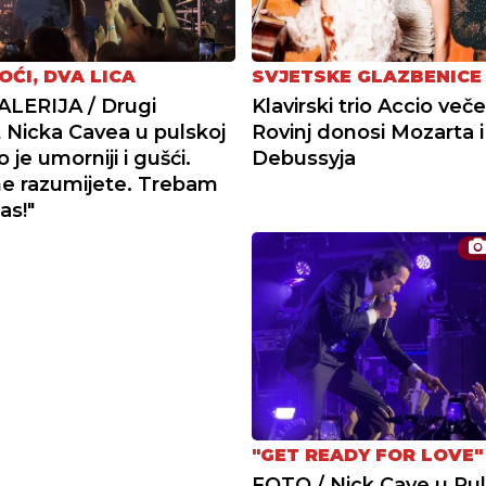
OĆI, DVA LICA
SVJETSKE GLAZBENICE
LERIJA / Drugi
Klavirski trio Accio več
 Nicka Cavea u pulskoj
Rovinj donosi Mozarta i
o je umorniji i gušći.
Debussyja
 ne razumijete. Trebam
as!"
"GET READY FOR LOVE"
FOTO / Nick Cave u Puli