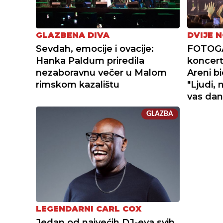
GLAZBENA DIVA
DVIJE N
Sevdah, emocije i ovacije:
FOTOGA
Hanka Paldum priredila
koncert
nezaboravnu večer u Malom
Areni bi
rimskom kazalištu
"Ljudi,
vas dan
GLAZBA
LEGENDARNI CARL COX
Jedan od najvećih DJ-eva svih