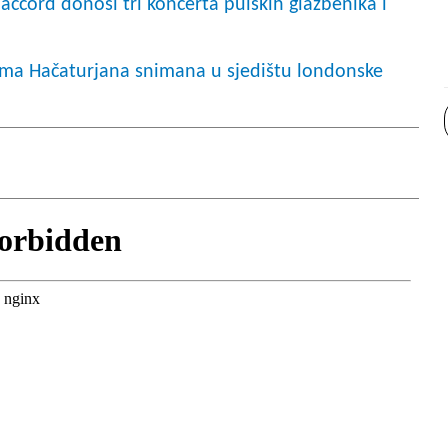
ccord donosi tri koncerta pulskih glazbenika i
a Hačaturjana snimana u sjedištu londonske