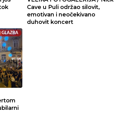
tok
Cave u Puli održao silovit,
emotivan i neočekivano
duhovit koncert
GLAZBA
ertom
bilarni