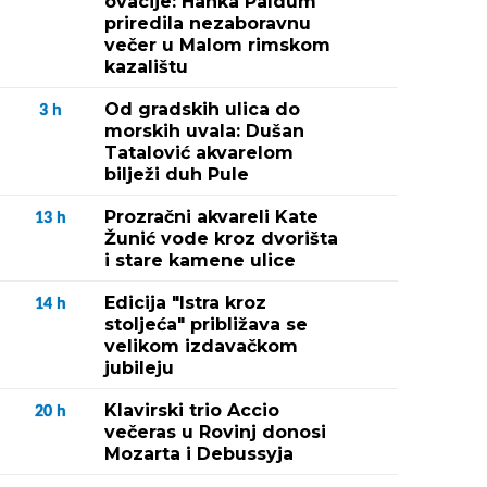
ovacije: Hanka Paldum
priredila nezaboravnu
večer u Malom rimskom
kazalištu
Od gradskih ulica do
3
h
morskih uvala: Dušan
Tatalović akvarelom
bilježi duh Pule
Prozračni akvareli Kate
13
h
Žunić vode kroz dvorišta
i stare kamene ulice
Edicija "Istra kroz
14
h
stoljeća" približava se
velikom izdavačkom
jubileju
Klavirski trio Accio
20
h
večeras u Rovinj donosi
Mozarta i Debussyja