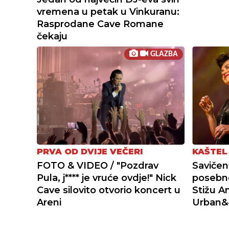
vremena u petak u Vinkuranu:
Rasprodane Cave Romane
čekaju
GLAZBA
PRVA OD DVIJE VEČERI
KAŠTEL
FOTO & VIDEO / "Pozdrav
Savičen
Pula, j**** je vruće ovdje!" Nick
posebne
Cave silovito otvorio koncert u
Stižu A
Areni
Urban&