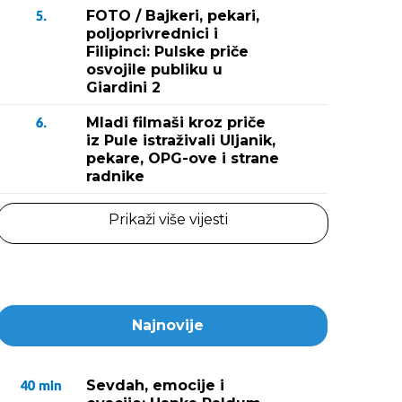
FOTO / Bajkeri, pekari,
5.
poljoprivrednici i
Filipinci: Pulske priče
osvojile publiku u
Giardini 2
Mladi filmaši kroz priče
6.
iz Pule istraživali Uljanik,
pekare, OPG-ove i strane
radnike
Prikaži više vijesti
Najnovije
Sevdah, emocije i
40
min