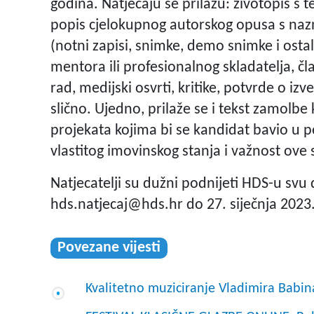
godina. Natječaju se prilažu: životopis s
popis cjelokupnog autorskog opusa s nazn
(notni zapisi, snimke, demo snimke i osta
mentora ili profesionalnog skladatelja, čl
rad, medijski osvrti, kritike, potvrde o i
slično. Ujedno, prilaže se i tekst zamolbe k
projekata kojima bi se kandidat bavio u p
vlastitog imovinskog stanja i važnost ove s
Natjecatelji su dužni podnijeti HDS-u sv
hds.natjecaj@hds.hr
do 27. siječnja 2023.
Povezane vijesti
Kvalitetno muziciranje Vladimira Babi