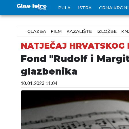
PULA
ISTRA
CRNA KRON
GLAZBA
FILM
KAZALIŠTE
IZLOŽBE
KN
NATJEČAJ HRVATSKOG 
Fond "Rudolf i Margi
glazbenika
10.01.2023 11:04