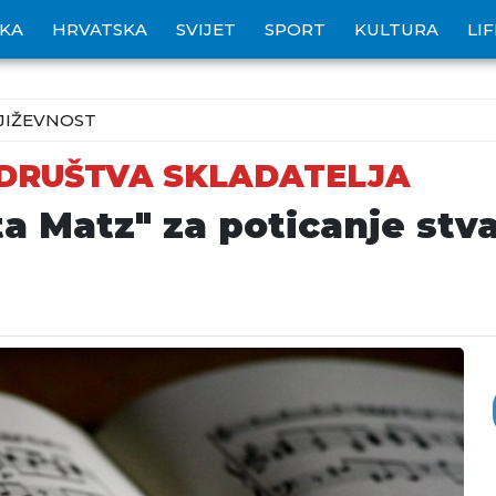
IKA
HRVATSKA
SVIJET
SPORT
KULTURA
LI
JIŽEVNOST
DRUŠTVA SKLADATELJA
ta Matz" za poticanje stv