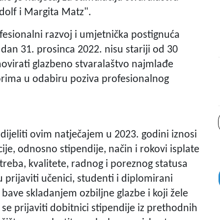
dolf i Margita Matz".
esionalni razvoj i umjetnička postignuća
 dan 31. prosinca 2022. nisu stariji od 30
omovirati glazbeno stvaralaštvo najmlađe
rima u odabiru poziva profesionalnog
ijeliti ovim natječajem u 2023. godini iznosi
je, odnosno stipendije, način i rokovi isplate
reba, kvalitete, radnog i poreznog statusa
prijaviti učenici, studenti i diplomirani
se bave skladanjem ozbiljne glazbe i koji žele
e prijaviti dobitnici stipendije iz prethodnih