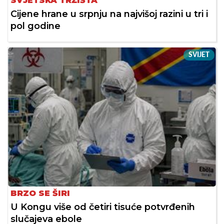
SVJETSKA TRŽIŠTA
Cijene hrane u srpnju na najvišoj razini u tri i
pol godine
SVIJET
BRZO SE ŠIRI
U Kongu više od četiri tisuće potvrđenih
slučajeva ebole