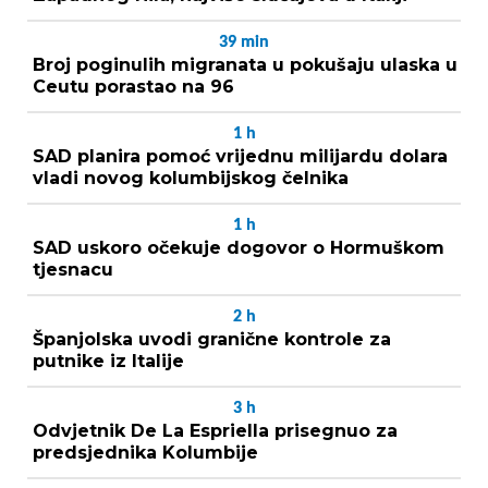
39
min
Broj poginulih migranata u pokušaju ulaska u
Ceutu porastao na 96
1
h
SAD planira pomoć vrijednu milijardu dolara
vladi novog kolumbijskog čelnika
1
h
SAD uskoro očekuje dogovor o Hormuškom
tjesnacu
2
h
Španjolska uvodi granične kontrole za
putnike iz Italije
3
h
Odvjetnik De La Espriella prisegnuo za
predsjednika Kolumbije