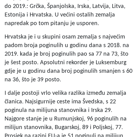
do 2019.: Grčka, Španjolska, Irska, Latvija, Litva,
Estonija i Hrvatska. U većini ostalih zemalja
napredak po tom pitanju je usporen.
Hrvatska je i u skupini osam zemalja s najvećim
padom broja poginulih u godinu dana s 2018. na
2019. kada je broj poginulih pao sa 77 na 73, što
je šest posto. Apsolutni rekorder je Luksemburg
gdje je u godinu dana broj poginulih smanjen s 60
na 36, što je 39 posto.
I dalje postoji vrlo velika razlika između zemalja
članica. Najsigurnije ceste ima Švedska, s 22
poginula na milijuna stanovnika i Irska 29.
Najgore stanje je u Rumunjskoj, 96 poginulih na
milijun stanovnika, Bugarskoj, 89 i Poljskoj, 77.
Prosjek na razini EU-a je 51 poginuli na milijun