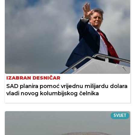
IZABRAN DESNIČAR
SAD planira pomoć vrijednu milijardu dolara
vladi novog kolumbijskog čelnika
SVIJET