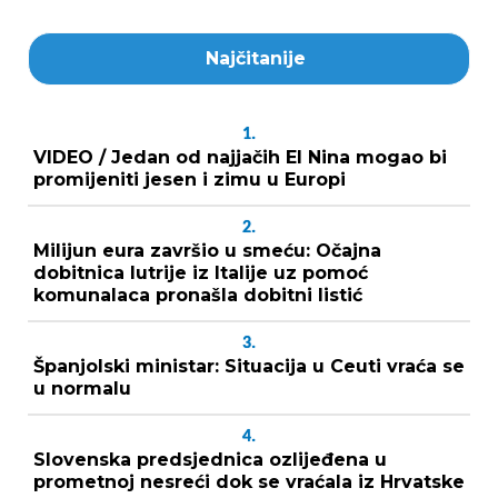
Najčitanije
1.
VIDEO / Jedan od najjačih El Nina mogao bi
promijeniti jesen i zimu u Europi
2.
Milijun eura završio u smeću: Očajna
dobitnica lutrije iz Italije uz pomoć
komunalaca pronašla dobitni listić
3.
Španjolski ministar: Situacija u Ceuti vraća se
u normalu
4.
Slovenska predsjednica ozlijeđena u
prometnoj nesreći dok se vraćala iz Hrvatske