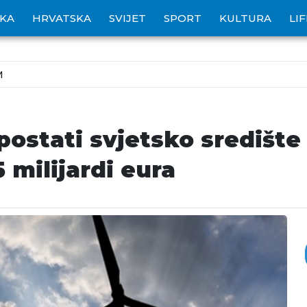
IKA
HRVATSKA
SVIJET
SPORT
KULTURA
LI
M
ostati svjetsko središte 
5 milijardi eura