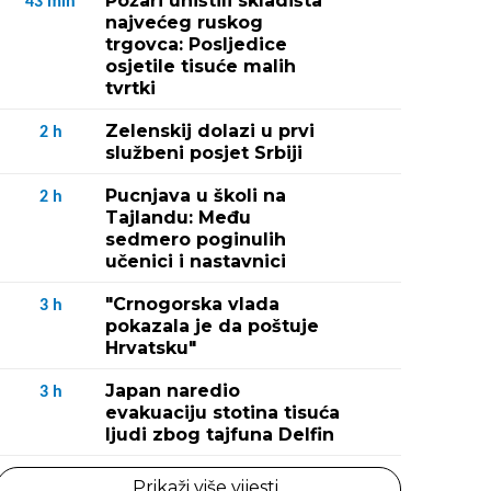
Požari uništili skladišta
43
min
najvećeg ruskog
trgovca: Posljedice
osjetile tisuće malih
tvrtki
Zelenskij dolazi u prvi
2
h
službeni posjet Srbiji
Pucnjava u školi na
2
h
Tajlandu: Među
sedmero poginulih
učenici i nastavnici
"Crnogorska vlada
3
h
pokazala je da poštuje
Hrvatsku"
Japan naredio
3
h
evakuaciju stotina tisuća
ljudi zbog tajfuna Delfin
Prikaži više vijesti