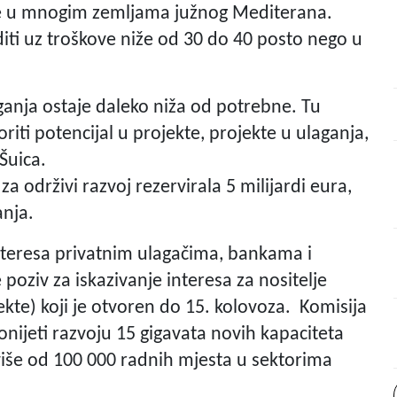
ije u mnogim zemljama južnog Mediterana.
diti uz troškove niže od 30 do 40 posto nego u
anja ostaje daleko niža od potrebne. Tu
riti potencijal u projekte, projekte u ulaganja,
 Šuica.
za održivi razvoj rezervirala 5 milijardi eura,
anja.
 interesa privatnim ulagačima, bankama i
 poziv za iskazivanje interesa za nositelje
jekte) koji je otvoren do 15. kolovoza. Komisija
ijeti razvoju 15 gigavata novih kapaciteta
više od 100 000 radnih mjesta u sektorima