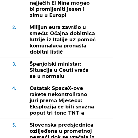
najjačih El Nina mogao
bi promijeniti jesen i
zimu u Europi
Milijun eura završio u
2.
smeću: Očajna dobitnica
lutrije iz Italije uz pomoć
komunalaca pronašla
dobitni listić
Španjolski ministar:
3.
Situacija u Ceuti vraća
se u normalu
Ostatak SpaceX-ove
4.
rakete nekontrolirano
juri prema Mjesecu:
Eksplozija će biti snažna
poput tri tone TNT-a
Slovenska predsjednica
5.
ozlijeđena u prometnoj
nesreći dok se vraćala iz