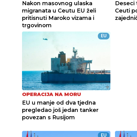
Nakon masovnog ulaska
Deseci 
migranata u Ceutu EU želi
Ceuti p
pritisnuti Maroko vizama i
zajedni
trgovinom
EU
OPERACIJA NA MORU
EU u manje od dva tjedna
pregledao još jedan tanker
povezan s Rusijom
EU