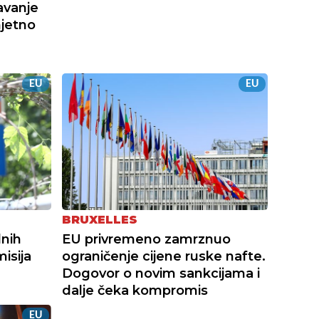
avanje
mjetno
EU
EU
BRUXELLES
dnih
EU privremeno zamrznuo
isija
ograničenje cijene ruske nafte.
Dogovor o novim sankcijama i
dalje čeka kompromis
EU