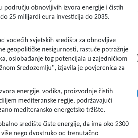
području obnovljivih izvora energije i čistih
i do 25 milijardi eura investicija do 2035.
d vodećih svjetskih središta za obnovljive
eme geopolitičke nesigurnosti, rastuće potražnje
saka, oslobađanje tog potencijala u zajedničkom
južnom Sredozemlju", izjavila je povjerenica za
izvora energije, vodika, proizvodnje čistih
diljem mediteranske regije, podržavajući
ezano mediteransko energetsko tržište.
obalno središte čiste energije, da ima oko 2300
e više nego dvostruko od trenutačno