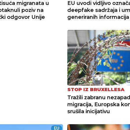
tisuća migranata u
EU uvodi vidljivo označ
otaknuli poziv na
deepfake sadržaja i u
čki odgovor Unije
generiranih informacija
STOP IZ BRUXELLESA
Tražili zabranu nezapa
migracija, Europska kom
srušila inicijativu
EU