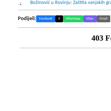
Božinović u Rovinju: Zaštita vanjskih gr
Podijeli:
Facebook
X
WhatsApp
Viber
Email