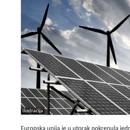
Ilustracija
Europska unija je u utorak pokrenula jedn