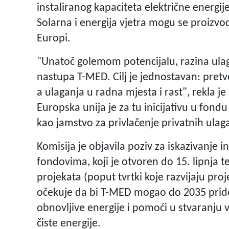
instaliranog kapaciteta električne energ
Solarna i energija vjetra mogu se proizvo
Europi.
"Unatoč golemom potencijalu, razina ulag
nastupa T-MED. Cilj je jednostavan: pretvo
a ulaganja u radna mjesta i rast", rekla je
Europska unija je za tu inicijativu u fondu 
kao jamstvo za privlačenje privatnih ulag
Komisija je objavila poziv za iskazivanje
fondovima, koji je otvoren do 15. lipnja te
projekata (poput tvrtki koje razvijaju pro
očekuje da bi T-MED mogao do 2035 pridon
obnovljive energije i pomoći u stvaranju 
čiste energije.