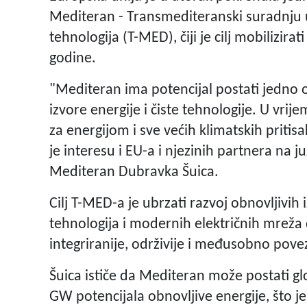
Mediteran - Transmediteranski suradnju u 
tehnologija (T-MED), čiji je cilj mobilizirat
godine.
"Mediteran ima potencijal postati jedno o
izvore energije i čiste tehnologije. U vrij
za energijom i sve većih klimatskih priti
je interesu i EU-a i njezinih partnera na 
Mediteran Dubravka Šuica.
Cilj T-MED-a je ubrzati razvoj obnovljivih 
tehnologija i modernih električnih mreža 
integriranije, održivije i međusobno pov
Šuica ističe da Mediteran može postati gl
GW potencijala obnovljive energije, što j