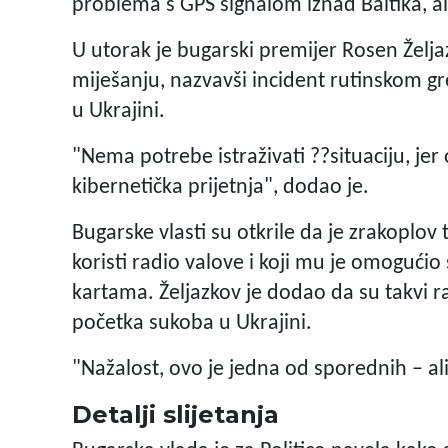
problema s GPS signalom iznad Baltika, ali
U utorak je bugarski premijer Rosen Želj
miješanju, nazvavši incident rutinskom 
u Ukrajini.
"Nema potrebe istraživati ??situaciju, jer o
kibernetička prijetnja", dodao je.
Bugarske vlasti su otkrile da je zrakoplov
koristi radio valove i koji mu je omogućio
kartama. Željazkov je dodao da su takvi r
početka sukoba u Ukrajini.
"Nažalost, ovo je jedna od sporednih – ali
Detalji slijetanja