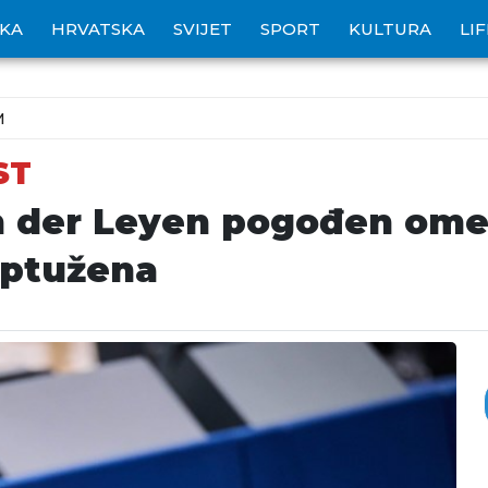
IKA
HRVATSKA
SVIJET
SPORT
KULTURA
LI
M
ST
n der Leyen pogođen ome
optužena