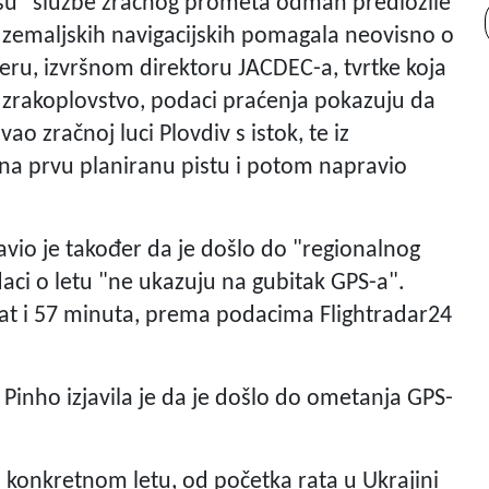
o su "službe zračnog prometa odmah predložile
em zemaljskih navigacijskih pomagala neovisno o
ru, izvršnom direktoru JACDEC-a, tvrtke koja
 zrakoplovstvo, podaci praćenja pokazuju da
o zračnoj luci Plovdiv s istok, te iz
 na prvu planiranu pistu i potom napravio
avio je također da je došlo do "regionalnog
aci o letu "ne ukazuju na gubitak GPS-a".
1 sat i 57 minuta, prema podacima Flightradar24
Pinho izjavila je da je došlo do ometanja GPS-
konkretnom letu, od početka rata u Ukrajini