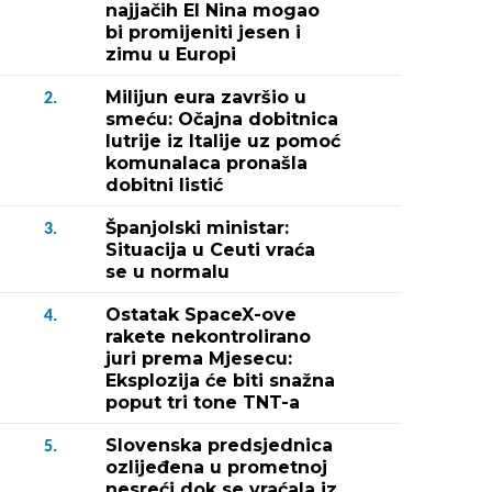
najjačih El Nina mogao
bi promijeniti jesen i
zimu u Europi
Milijun eura završio u
2.
smeću: Očajna dobitnica
lutrije iz Italije uz pomoć
komunalaca pronašla
dobitni listić
Španjolski ministar:
3.
Situacija u Ceuti vraća
se u normalu
Ostatak SpaceX-ove
4.
rakete nekontrolirano
juri prema Mjesecu:
Eksplozija će biti snažna
poput tri tone TNT-a
Slovenska predsjednica
5.
ozlijeđena u prometnoj
nesreći dok se vraćala iz