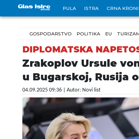
PULA
ISTRA
CRNA KRON
GOSPODARSTVO
POLITIKA
EU
TURIZA
DIPLOMATSKA NAPETO
Zrakoplov Ursule vo
u Bugarskoj, Rusija 
04.09.2025 09:36
| Autor: Novi list