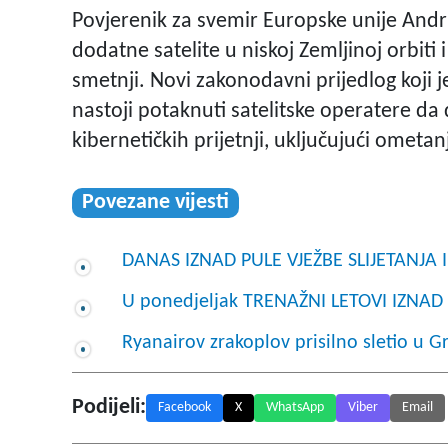
Povjerenik za svemir Europske unije Andri
dodatne satelite u niskoj Zemljinoj orbiti
smetnji. Novi zakonodavni prijedlog koji j
nastoji potaknuti satelitske operatere da d
kibernetičkih prijetnji, uključujući ometanje
Povezane vijesti
DANAS IZNAD PULE VJEŽBE SLIJETANJA I
U ponedjeljak TRENAŽNI LETOVI IZNAD
Ryanairov zrakoplov prisilno sletio u G
Podijeli:
Facebook
X
WhatsApp
Viber
Email