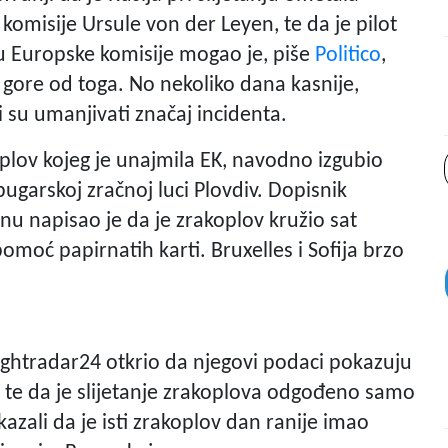
komisije Ursule von der Leyen, te da je pilot
u Europske komisije mogao je, piše
Politico
,
š gore od toga. No nekoliko dana kasnije,
i su umanjivati značaj incidenta.
koplov kojeg je unajmila EK, navodno izgubio
ugarskoj zračnoj luci Plovdiv. Dopisnik
onu napisao je da je zrakoplov kružio sat
pomoć papirnatih karti. Bruxelles i Sofija brzo
Flightradar24 otkrio da njegovi podaci pokazuju
n te da je slijetanje zrakoplova odgođeno samo
azali da je isti zrakoplov dan ranije imao