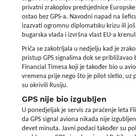
privatni zrakoplov predsjednice Europske 
ostao bez GPS-a. Navodni napad na šefic
izazvati ogromnu diplomatsku krizu ili jo
bugarska vlada i izvršna vlast EU-a krenul
Priča se zakotrljala u nedjelju kad je zra
pristup GPS signalima dok se približavao b
Financial Timesa koji je također bio u avi
vremena prije nego što je pilot sletio, uz 
su okrivili Rusiju.
GPS nije bio izgubljen
U ponedjeljak je servis za praćenje leta 
da GPS signal aviona nikada nije izgublje
devet minuta. Javni podaci također su pok