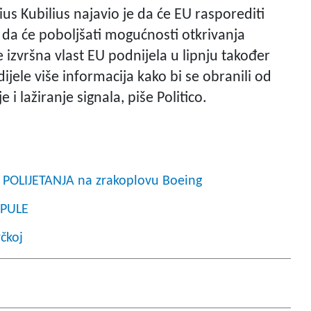
us Kubilius najavio je da će EU rasporediti
 i da će poboljšati mogućnosti otkrivanja
e izvršna vlast EU podnijela u lipnju također
ijele više informacija kako bi se obranili od
 i lažiranje signala, piše Politico.
 POLIJETANJA na zrakoplovu Boeing
 PULE
rčkoj