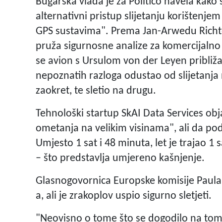
Bugarska vlada je za Politico navela kak
alternativni pristup slijetanju korištenj
GPS sustavima". Prema Jan-Arwedu Richte
pruža sigurnosne analize za komercijalno
se avion s Ursulom von der Leyen približava
nepoznatih razloga odustao od slijetanja
zaokret, te sletio na drugu.
Tehnološki startup SkAI Data Services obj
ometanja na velikim visinama", ali da pod
Umjesto 1 sat i 48 minuta, let je trajao 
– što predstavlja umjereno kašnjenje.
Glasnogovornica Europske komisije Paula 
a, ali je zrakoplov uspio sigurno sletjeti.
"Neovisno o tome što se dogodilo na tom 