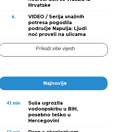
Hrvatske
VIDEO / Serija snažnih
6.
potresa pogodila
područje Napulja: Ljudi
noć proveli na ulicama
Prikaži više vijesti
Najnovije
Suša ugrozila
41
min
vodoopskrbu u BiH,
posebno teško u
Hercegovini