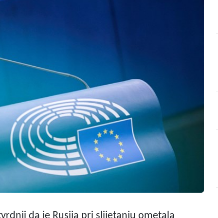
vrdnji da je Rusija pri slijetanju ometala