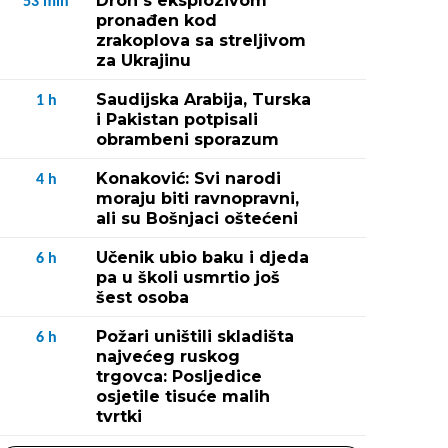
Dron s eksplozivom
53
min
pronađen kod
zrakoplova sa streljivom
za Ukrajinu
Saudijska Arabija, Turska
1
h
i Pakistan potpisali
obrambeni sporazum
Konaković: Svi narodi
4
h
moraju biti ravnopravni,
ali su Bošnjaci oštećeni
Učenik ubio baku i djeda
6
h
pa u školi usmrtio još
šest osoba
Požari uništili skladišta
6
h
najvećeg ruskog
trgovca: Posljedice
osjetile tisuće malih
tvrtki