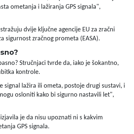
asta ometanja i lažiranja GPS signala",
stražuju dvije ključne agencije EU za zračni
za sigurnost zračnog prometa (EASA).
asno?
asno? Stručnjaci tvrde da, iako je šokantno,
bitka kontrole.
e signal lažira ili ometa, postoje drugi sustavi, i
mogu osloniti kako bi sigurno nastavili let",
javila je da nisu upoznati ni s kakvim
tanja GPS signala.