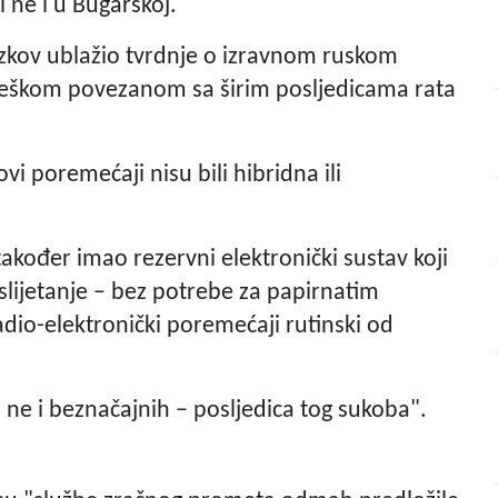
 ne i u Bugarskoj.
azkov ublažio tvrdnje o izravnom ruskom
greškom povezanom sa širim posljedicama rata
vi poremećaji nisu bili hibridna ili
 također imao rezervni elektronički sustav koji
 slijetanje – bez potrebe za papirnatim
adio-elektronički poremećaji rutinski od
 ne i beznačajnih – posljedica tog sukoba".