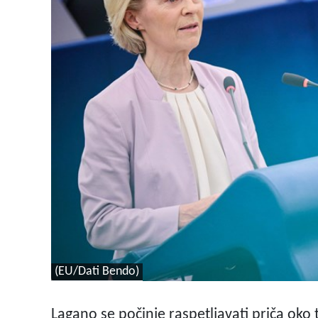
(EU/Dati Bendo)
Lagano se počinje raspetljavati priča oko t