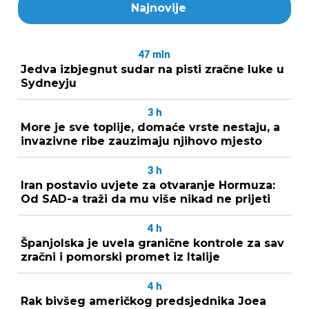
Najnovije
47
min
Jedva izbjegnut sudar na pisti zračne luke u
Sydneyju
3
h
More je sve toplije, domaće vrste nestaju, a
invazivne ribe zauzimaju njihovo mjesto
3
h
Iran postavio uvjete za otvaranje Hormuza:
Od SAD-a traži da mu više nikad ne prijeti
4
h
Španjolska je uvela granične kontrole za sav
zračni i pomorski promet iz Italije
4
h
Rak bivšeg američkog predsjednika Joea