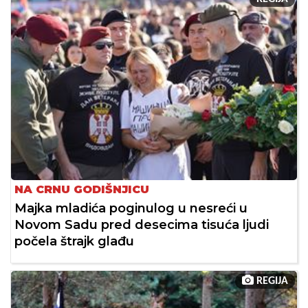
NA CRNU GODIŠNJICU
Majka mladića poginulog u nesreći u
Novom Sadu pred desecima tisuća ljudi
počela štrajk glađu
REGIJA