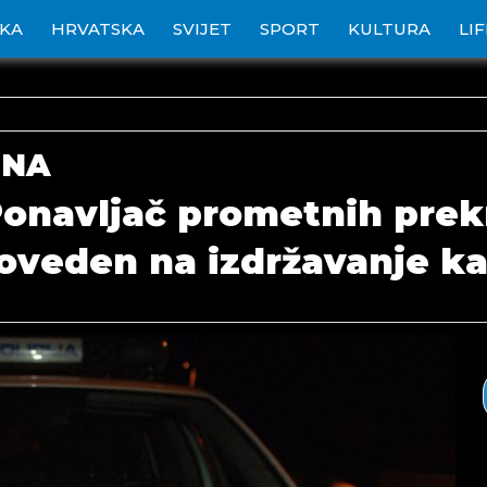
IKA
HRVATSKA
SVIJET
SPORT
KULTURA
LI
ONA
onavljač prometnih prek
veden na izdržavanje k