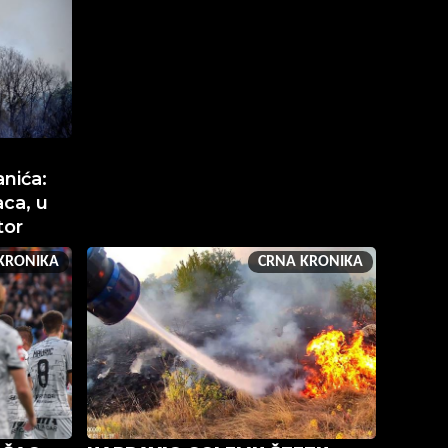
nića:
ca, u
tor
KRONIKA
CRNA KRONIKA