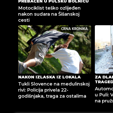
PREBAČEN U PULSKU BOLNICU
Motociklist teško ozlijeđen
nakon sudara na Šišanskoj
cesti
CRNA KRONIKA
NAKON IZLASKA IZ LOKALA
ZA DLA
TRAGED
Tukli Slovence na medulinskoj
Automob
rivi: Policija privela 22-
u Puli: 
godišnjaka, traga za ostalima
na pruž