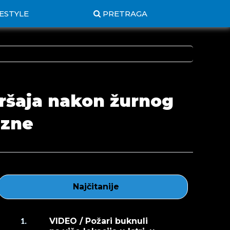
FESTYLE
PRETRAGA
ršaja nakon žurnog
azne
Najčitanije
VIDEO / Požari buknuli
1.