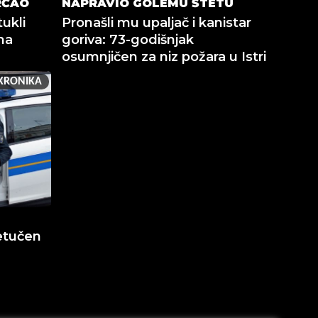
RČAO
NAPRAVIO GOLEMU ŠTETU
ukli
Pronašli mu upaljač i kanistar
na
goriva: 73-godišnjak
osumnjičen za niz požara u Istri
KRONIKA
etučen