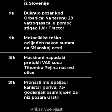
iz Slovenije
Buknuo požar kod
9
h
Orbanića: Na terenu 29
vatrogasaca, u pomoć
stigao i Air Tractor
Motociklist teško
9
h
ozlijeđen nakon sudara
na Šišanskoj cesti
Maskirani napadači
10
h
pretukli VAR suca
Tihomira Pejina nasred
ulice
Pronašli mu upaljač i
10
h
kanistar goriva: 73-
godišnjak osumnjičen za
niz požara u Istri
Prikaži više vijesti