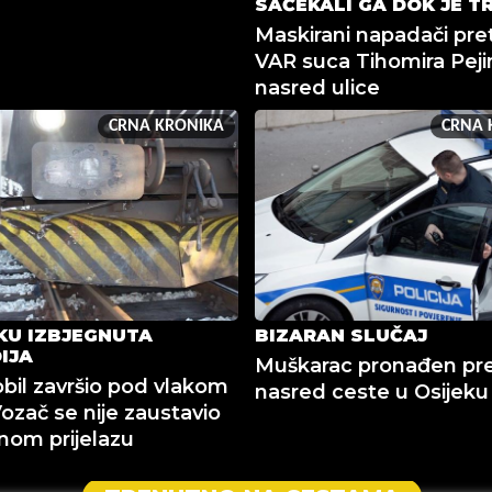
SAČEKALI GA DOK JE T
Maskirani napadači pret
VAR suca Tihomira Peji
nasred ulice
CRNA KRONIKA
CRNA 
KU IZBJEGNUTA
BIZARAN SLUČAJ
IJA
Muškarac pronađen pr
il završio pod vlakom
nasred ceste u Osijeku
Vozač se nije zaustavio
nom prijelazu