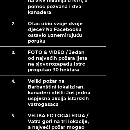
na više lokacija u Istri, u
pomoć pozvana i dva
kanadera
Otac ubio svoje dvoje
2.
djece? Na Facebooku
ostavio uznemirujuću
poruku
FOTO & VIDEO / Jedan
3.
od najvećih požara ljeta
na sjeverozapadu Istre
progutao 30 hektara
Veliki požar na
4.
Barbanštini lokaliziran,
kanaderi otišli: Još jedna
uspješna akcija istarskih
vatrogasaca
VELIKA FOTOGALERIJA /
5.
Vatra gori na tri lokacije,
a najveći požar mogao