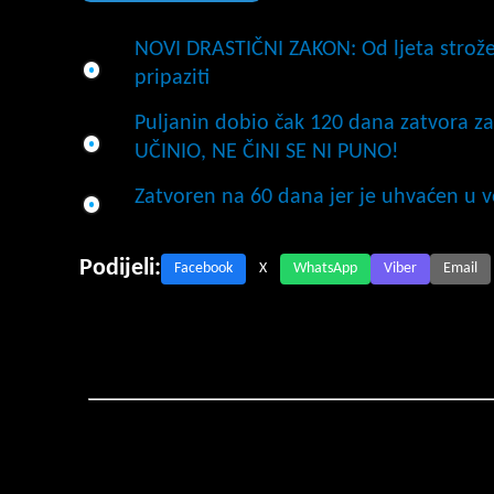
NOVI DRASTIČNI ZAKON: Od ljeta strože
pripaziti
Puljanin dobio čak 120 dana zatvora za
UČINIO, NE ČINI SE NI PUNO!
Zatvoren na 60 dana jer je uhvaćen u v
Podijeli:
Facebook
X
WhatsApp
Viber
Email