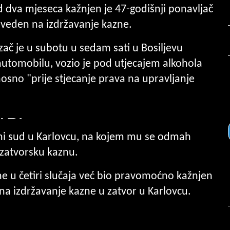
 dva mjeseca kažnjen je 47-godišnji ponavljač
roveden na izdržavanje kazne.
zač je u subotu u sedam sati u Bosiljevu
utomobilu, vozio je pod utjecajem alkohola
osno "prije stjecanje prava na upravljanje
jni sud u Karlovcu, na kojem mu se odmah
e zatvorsku kaznu.
ne u četiri slučaja već bio pravomoćno kažnjen
 na izdržavanje kazne u zatvor u Karlovcu.