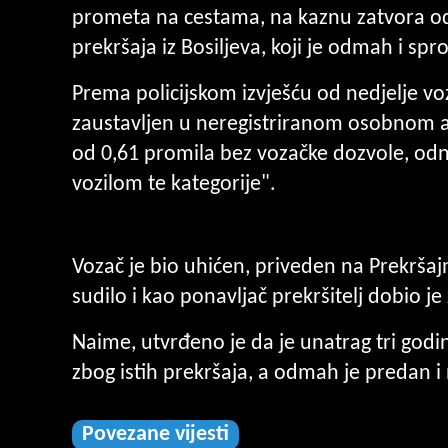
prometa na cestama, na kaznu zatvora od
prekršaja iz Bosiljeva, koji je odmah i sp
Prema policijskom izvješću od nedjelje vo
zaustavljen u neregistriranom osobnom a
od 0,61 promila bez vozačke dozvole, odn
vozilom te kategorije".
Vozač je bio uhićen, priveden na Prekrša
sudilo i kao ponavljač prekršitelj dobio j
Naime, utvrđeno je da je unatrag tri godi
zbog istih prekršaja, a odmah je predan i
Povezane vijesti