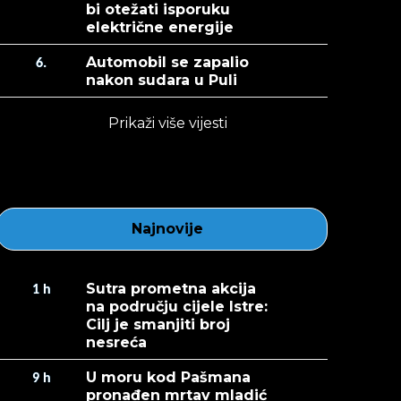
bi otežati isporuku
električne energije
Automobil se zapalio
6.
nakon sudara u Puli
Prikaži više vijesti
Najnovije
Sutra prometna akcija
1
h
na području cijele Istre:
Cilj je smanjiti broj
nesreća
U moru kod Pašmana
9
h
pronađen mrtav mladić