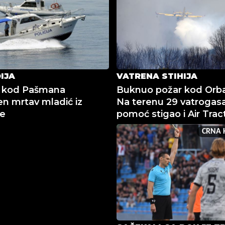
IJA
VATRENA STIHIJA
 kod Pašmana
Buknuo požar kod Orba
n mrtav mladić iz
Na terenu 29 vatrogasa
je
pomoć stigao i Air Trac
CRNA 