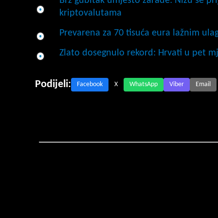
Brz gubitak umjesto zarade: Nižu se pri
kriptovalutama
Prevarena za 70 tisuća eura lažnim ula
Zlato dosegnulo rekord: Hrvati u pet mje
Podijeli:
Facebook
X
WhatsApp
Viber
Email