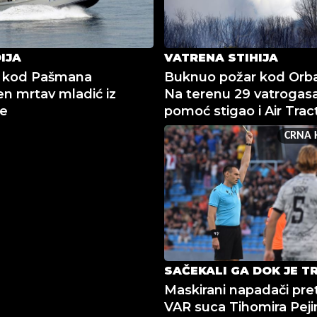
IJA
VATRENA STIHIJA
 kod Pašmana
Buknuo požar kod Orba
n mrtav mladić iz
Na terenu 29 vatrogasa
je
pomoć stigao i Air Trac
CRNA 
SAČEKALI GA DOK JE T
Maskirani napadači pret
VAR suca Tihomira Peji