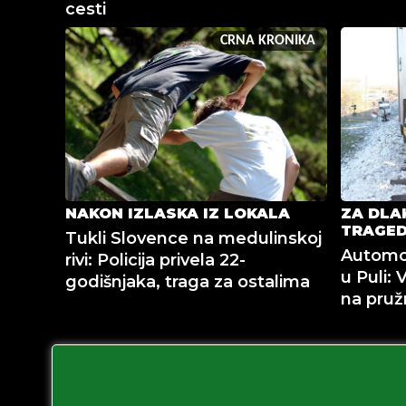
cesti
CRNA KRONIKA
NAKON IZLASKA IZ LOKALA
ZA DLA
TRAGED
Tukli Slovence na medulinskoj
Automob
rivi: Policija privela 22-
u Puli: 
godišnjaka, traga za ostalima
na pruž