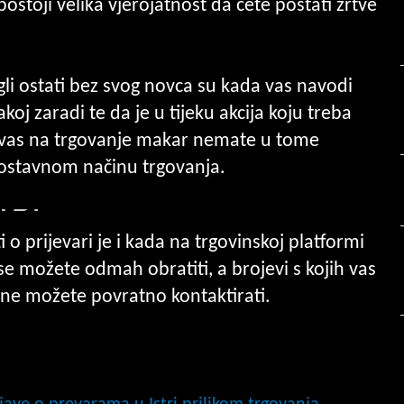
ostoji velika vjerojatnost da ćete postati žrtve
li ostati bez svog novca su kada vas navodi
akoj zaradi te da je u tijeku akcija koju treba
u vas na trgovanje makar nemate u tome
dnostavnom načinu trgovanja.
 o prijevari je i kada na trgovinskoj platformi
 možete odmah obratiti, a brojevi s kojih vas
ih ne možete povratno kontaktirati.