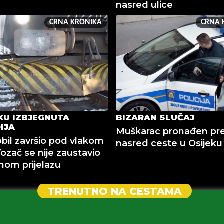
nasred ulice
CRNA KRONIKA
CRNA 
KU IZBJEGNUTA
BIZARAN SLUČAJ
IJA
Muškarac pronađen pr
il završio pod vlakom
nasred ceste u Osijeku
Vozač se nije zaustavio
nom prijelazu
TRENUTNO NA CESTAMA