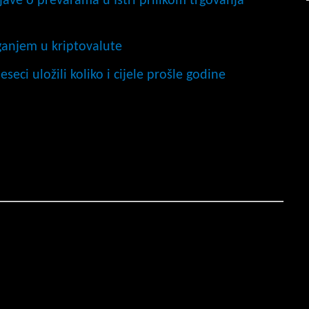
jave o prevarama u Istri prilikom trgovanja
ganjem u kriptovalute
seci uložili koliko i cijele prošle godine