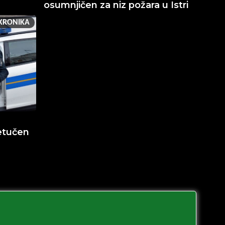
osumnjičen za niz požara u Istri
KRONIKA
etučen