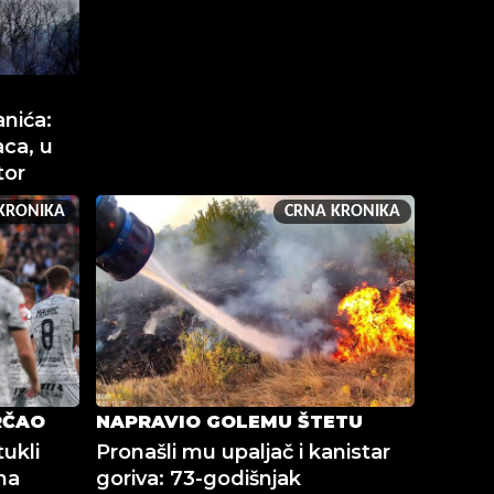
nića:
ca, u
tor
KRONIKA
CRNA KRONIKA
RČAO
NAPRAVIO GOLEMU ŠTETU
ukli
Pronašli mu upaljač i kanistar
na
goriva: 73-godišnjak