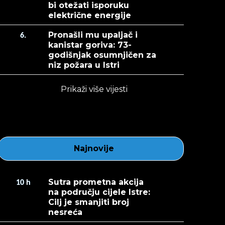
bi otežati isporuku
električne energije
Pronašli mu upaljač i
6.
kanistar goriva: 73-
godišnjak osumnjičen za
niz požara u Istri
Prikaži više vijesti
Najnovije
Sutra prometna akcija
10
h
na području cijele Istre:
Cilj je smanjiti broj
nesreća