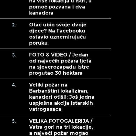
na više lokacija u Istri, u
pomoć pozvana i dva
kanadera
Otac ubio svoje dvoje
2.
djece? Na Facebooku
ostavio uznemirujuću
poruku
FOTO & VIDEO / Jedan
3.
od najvećih požara ljeta
na sjeverozapadu Istre
progutao 30 hektara
Veliki požar na
4.
Barbanštini lokaliziran,
kanaderi otišli: Još jedna
uspješna akcija istarskih
vatrogasaca
VELIKA FOTOGALERIJA /
5.
Vatra gori na tri lokacije,
a najveći požar mogao