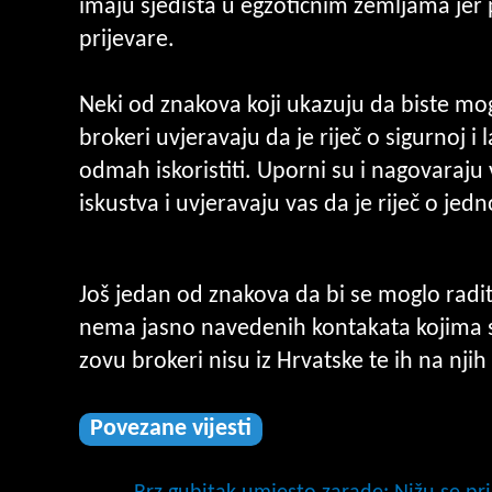
imaju sjedišta u egzotičnim zemljama jer p
prijevare.
Neki od znakova koji ukazuju da biste mog
brokeri uvjeravaju da je riječ o sigurnoj i l
odmah iskoristiti. Uporni su i nagovaraj
iskustva i uvjeravaju vas da je riječ o je
Još jedan od znakova da bi se moglo raditi
nema jasno navedenih kontakata kojima se
zovu brokeri nisu iz Hrvatske te ih na nj
Povezane vijesti