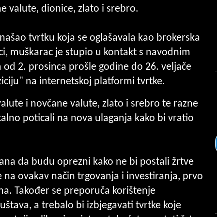
 valute, dionice, zlato i srebro.
našao tvrtku koja se oglašavala kao brokerska
ci, muškarac je stupio u kontakt s navodnim
 od 2. prosinca prošle godine do 26. veljače
ciju" na internetskoj platformi tvrtke.
alute i novčane valute, zlato i srebro te razne
alno poticali na nova ulaganja kako bi vratio
ana da budu oprezni kako ne bi postali žrtve
te na ovakav način trgovanja i investiranja, prvo
ima. Također se preporuča korištenje
ruštava, a trebalo bi izbjegavati tvrtke koje