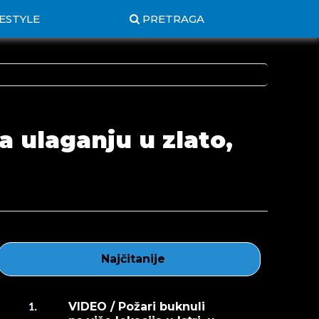
FESTYLE
PRETRAGA
 ulaganju u zlato,
Najčitanije
VIDEO / Požari buknuli
1.