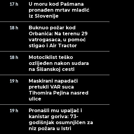
U moru kod Pašmana
17
h
pronađen mrtav mladić
iz Slovenije
Buknuo požar kod
18
h
Orbanića: Na terenu 29
vatrogasaca, u pomoć
stigao i Air Tractor
Motociklist teško
18
h
ozlijeđen nakon sudara
na Šišanskoj cesti
Maskirani napadači
19
h
pretukli VAR suca
Tihomira Pejina nasred
ulice
Pronašli mu upaljač i
19
h
kanistar goriva: 73-
godišnjak osumnjičen za
niz požara u Istri