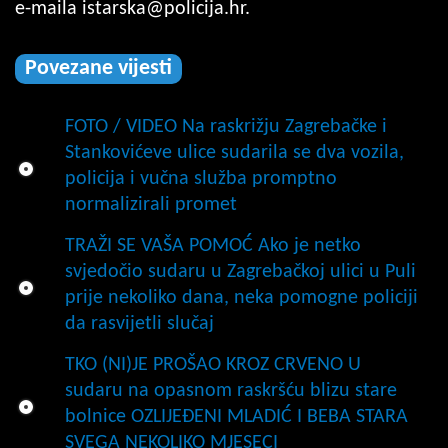
e-maila
istarska@policija.hr
.
Povezane vijesti
FOTO / VIDEO Na raskrižju Zagrebačke i
Stankovićeve ulice sudarila se dva vozila,
policija i vučna služba promptno
normalizirali promet
TRAŽI SE VAŠA POMOĆ Ako je netko
svjedočio sudaru u Zagrebačkoj ulici u Puli
prije nekoliko dana, neka pomogne policiji
da rasvijetli slučaj
TKO (NI)JE PROŠAO KROZ CRVENO U
sudaru na opasnom raskršću blizu stare
bolnice OZLIJEĐENI MLADIĆ I BEBA STARA
SVEGA NEKOLIKO MJESECI