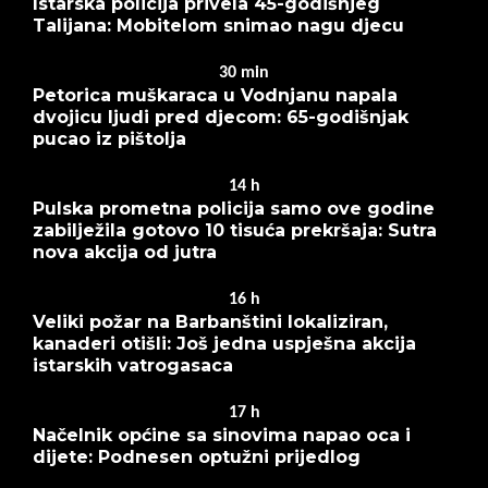
Istarska policija privela 45-godišnjeg
Talijana: Mobitelom snimao nagu djecu
30
min
Petorica muškaraca u Vodnjanu napala
dvojicu ljudi pred djecom: 65-godišnjak
pucao iz pištolja
14
h
Pulska prometna policija samo ove godine
zabilježila gotovo 10 tisuća prekršaja: Sutra
nova akcija od jutra
16
h
Veliki požar na Barbanštini lokaliziran,
kanaderi otišli: Još jedna uspješna akcija
istarskih vatrogasaca
17
h
Načelnik općine sa sinovima napao oca i
dijete: Podnesen optužni prijedlog