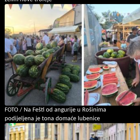
FOTO / Na Fešti od angurije u Rošinima
podijeljena je tona domaće lubenice