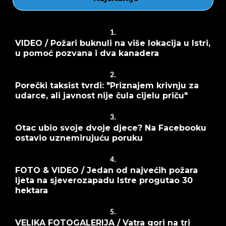
1.
VIDEO / Požari buknuli na više lokacija u Istri,
u pomoć pozvana i dva kanadera
2.
Porečki taksist tvrdi: "Priznajem krivnju za
udarce, ali javnost nije čula cijelu priču"
3.
Otac ubio svoje dvoje djece? Na Facebooku
ostavio uznemirujuću poruku
4.
FOTO & VIDEO / Jedan od najvećih požara
ljeta na sjeverozapadu Istre progutao 30
hektara
5.
VELIKA FOTOGALERIJA / Vatra gori na tri