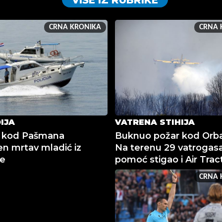
VIŠE IZ RUBRIKE
CRNA KRONIKA
CRNA 
IJA
VATRENA STIHIJA
 kod Pašmana
Buknuo požar kod Orba
n mrtav mladić iz
Na terenu 29 vatrogasa
je
pomoć stigao i Air Trac
CRNA 