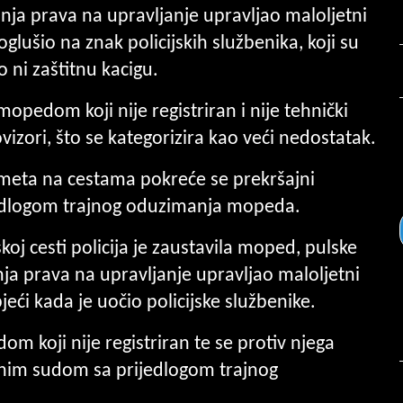
canja prava na upravljanje upravljao maloljetni
glušio na znak policijskih službenika, koji su
o ni zaštitnu kacigu.
opedom koji nije registriran i nije tehnički
zori, što se kategorizira kao veći nedostatak.
ometa na cestama pokreće se prekršajni
edlogom trajnog oduzimanja mopeda.
koj cesti policija je zaustavila moped, pulske
anja prava na upravljanje upravljao maloljetni
jeći kada je uočio policijske službenike.
 koji nije registriran te se protiv njega
žnim sudom sa prijedlogom trajnog