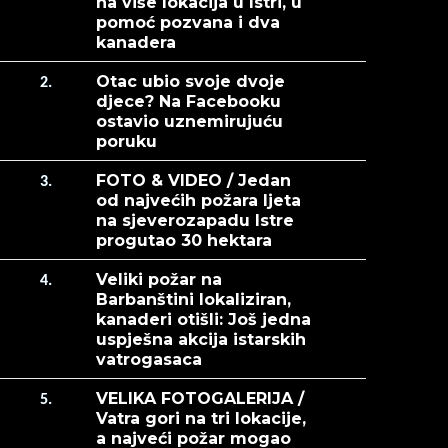
na više lokacija u Istri, u
pomoć pozvana i dva
kanadera
Otac ubio svoje dvoje
2.
djece? Na Facebooku
ostavio uznemirujuću
poruku
FOTO & VIDEO / Jedan
3.
od najvećih požara ljeta
na sjeverozapadu Istre
progutao 30 hektara
Veliki požar na
4.
Barbanštini lokaliziran,
kanaderi otišli: Još jedna
uspješna akcija istarskih
vatrogasaca
VELIKA FOTOGALERIJA /
5.
Vatra gori na tri lokacije,
a najveći požar mogao