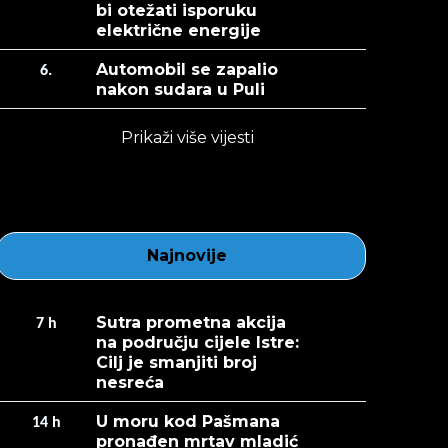
bi otežati isporuku
električne energije
Automobil se zapalio
6.
nakon sudara u Puli
Prikaži više vijesti
Najnovije
Sutra prometna akcija
7
h
na području cijele Istre:
Cilj je smanjiti broj
nesreća
U moru kod Pašmana
14
h
pronađen mrtav mladić