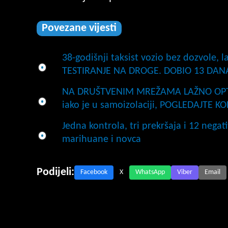
Povezane vijesti
38-godišnji taksist vozio bez dozvole, 
TESTIRANJE NA DROGE. DOBIO 13 DAN
NA DRUŠTVENIM MREŽAMA LAŽNO OPTUŽ
iako je u samoizolaciji, POGLEDAJTE
Jedna kontrola, tri prekršaja i 12 nega
marihuane i novca
Podijeli:
Facebook
X
WhatsApp
Viber
Email