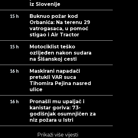
iz Slovenije
Buknuo požar kod
15
h
Orbanića: Na terenu 29
vatrogasaca, u pomoć
stigao i Air Tractor
Motociklist teško
15
h
ozlijeđen nakon sudara
na Šišanskoj cesti
Maskirani napadači
16
h
pretukli VAR suca
Tihomira Pejina nasred
ulice
Pronašli mu upaljač i
16
h
kanistar goriva: 73-
godišnjak osumnjičen za
niz požara u Istri
Prikaži više vijesti