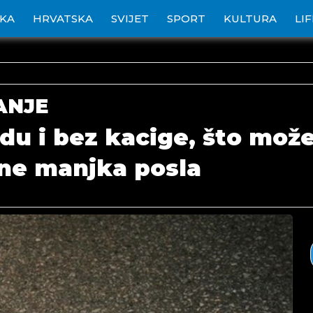
IKA
HRVATSKA
SVIJET
SPORT
KULTURA
LI
ANJE
du i bez kacige, što može
 ne manjka posla