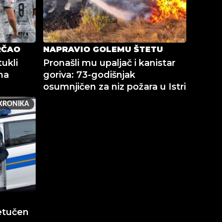
RČAO
NAPRAVIO GOLEMU ŠTETU
ukli
Pronašli mu upaljač i kanistar
na
goriva: 73-godišnjak
osumnjičen za niz požara u Istri
KRONIKA
etučen