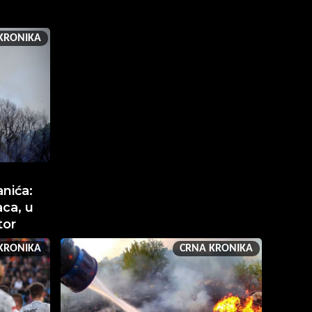
KRONIKA
nića:
ca, u
tor
KRONIKA
CRNA KRONIKA