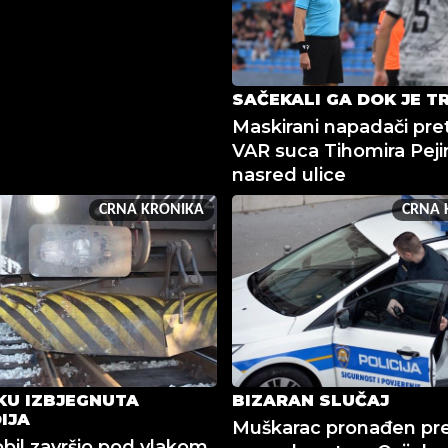
SAČEKALI GA DOK JE T
Maskirani napadači pret
VAR suca Tihomira Peji
nasred ulice
CRNA KRONIKA
CRNA 
KU IZBJEGNUTA
BIZARAN SLUČAJ
IJA
Muškarac pronađen pr
il završio pod vlakom