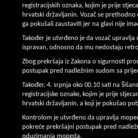
registracijskih oznaka, kojim je prije stje
hrvatski državljanin. Vozač se prethodno o
ga pokušali zaustaviti jer na glavi nije ima
Također je utvrđeno je da vozač upravlja m
ispravan, odnosno da mu nedostaju retrovi
Zbog prekršaja iz Zakona o sigurnosti pr
postupak pred nadležnim sudom sa prij
Također, 4. srpnja oko 00.10 sati na Šišans
registracijske oznake, kojim je prije stjec
hrvatski državljanin, a koji je pokušao pob
Kontrolom je utvrđeno da upravlja mopedom
pokreće prekršajni postupak pred nadle
oduzimanja mopeda.