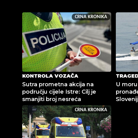
CRNA KRONIKA
KONTROLA VOZAČA
TRAGED
Sutra prometna akcija na
U moru
području cijele Istre: Cilj je
pronađe
smanjiti broj nesreća
Sloveni
CRNA KRONIKA