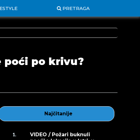
FESTYLE
PRETRAGA
 poći po krivu?
Najčitanije
VIDEO / Požari buknuli
1.