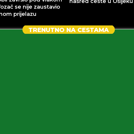
nasred ceste u Osijeku
Vozač se nije zaustavio
nom prijelazu
TRENUTNO NA CESTAMA