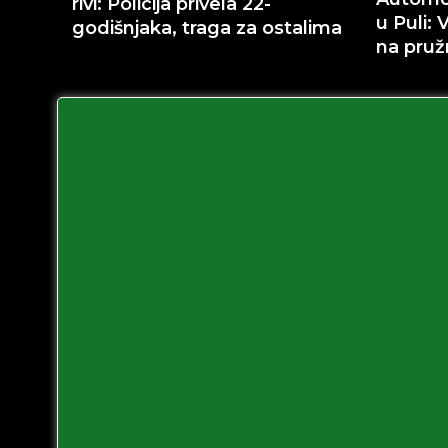
rivi: Policija privela 22-
u Puli: 
godišnjaka, traga za ostalima
na pruž