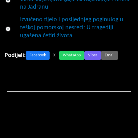
na Jadranu
Izvučeno tijelo i posljednjeg poginulog u
teškoj pomorskoj nesreći: U tragediji
ugašena četiri života
Podijeli:
Facebook
X
WhatsApp
Viber
Email