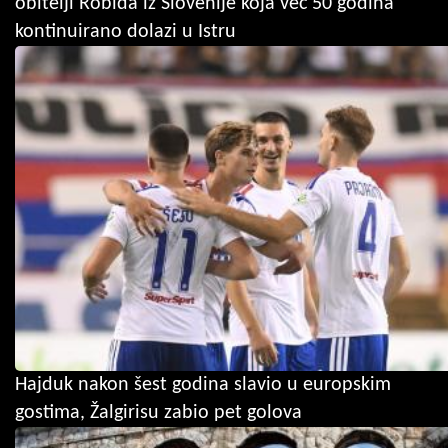
obitelji Robida iz Slovenije koja već 50 godina
kontinuirano dolazi u Istru
Hajduk nakon šest godina slavio u europskim
gostima, Žalgirisu zabio pet golova