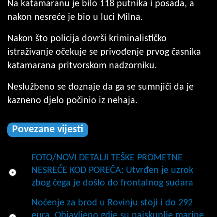
Na katamaranu je bilo 118 putnika i posada, a
nakon nesreće je bio u luci Milna.
Nakon što policija dovrši kriminalističko
istraživanje očekuje se privođenje prvog časnika
katamarana pritvorskom nadzorniku.
Neslužbeno se doznaje da ga se sumnjiči da je
kazneno djelo počinio iz nehaja.
Povezane vijesti
FOTO/NOVI DETALJI TEŠKE PROMETNE
NESREĆE KOD POREČA: Utvrđen je uzrok
zbog čega je došlo do frontalnog sudara
Noćenje za brod u Rovinju stoji i do 292
eura. Objavljeno gdje su najskuplje marine