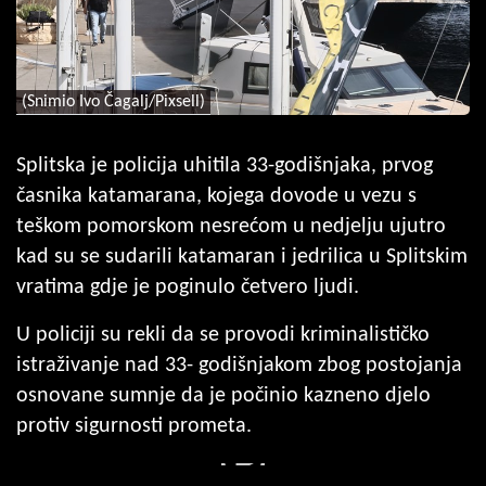
(Snimio Ivo Čagalj/Pixsell)
Splitska je policija uhitila 33-godišnjaka, prvog
časnika katamarana, kojega dovode u vezu s
teškom pomorskom nesrećom u nedjelju ujutro
kad su se sudarili katamaran i jedrilica u Splitskim
vratima gdje je poginulo četvero ljudi.
U policiji su rekli da se provodi kriminalističko
istraživanje nad 33- godišnjakom zbog postojanja
osnovane sumnje da je počinio kazneno djelo
protiv sigurnosti prometa.