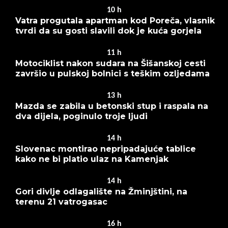
10
h
Vatra progutala apartman kod Poreča, vlasnik
tvrdi da su gosti slavili dok je kuća gorjela
11
h
Motociklist nakon sudara na Šišanskoj cesti
završio u pulskoj bolnici s teškim ozljedama
13
h
Mazda se zabila u betonski stup i raspala na
dva dijela, poginulo troje ljudi
14
h
Slovenac montirao nepripadajuće tablice
kako ne bi platio ulaz na Kamenjak
14
h
Gori divlje odlagalište na Žminjštini, na
terenu 21 vatrogasac
16
h