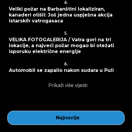
4.
Veliki požar na Barbanštini lokaliziran,
kanaderi otišli: Još jedna uspješna akcija
istarskih vatrogasaca
5.
VELIKA FOTOGALERIJA / Vatra gori na tri
lokacije, a najveći požar mogao bi otežati
isporuku električne energije
6.
Automobil se zapalio nakon sudara u Puli
Prikaži više vijesti
Najnovije