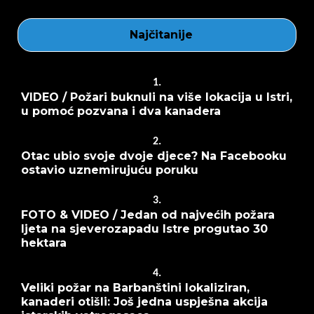
Najčitanije
1.
VIDEO / Požari buknuli na više lokacija u Istri,
u pomoć pozvana i dva kanadera
2.
Otac ubio svoje dvoje djece? Na Facebooku
ostavio uznemirujuću poruku
3.
FOTO & VIDEO / Jedan od najvećih požara
ljeta na sjeverozapadu Istre progutao 30
hektara
4.
Veliki požar na Barbanštini lokaliziran,
kanaderi otišli: Još jedna uspješna akcija