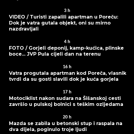
3
h
VIDEO / Turisti zapalili apartman u Poreču:
Dok je vatra gutala objekt, oni su mirno
nazdravljali
4
h
FOTO / Gorjeli deponij, kamp-kućica, plinske
boce... JVP Pula cijeli dan na terenu
16
h
Vatra progutala apartman kod Poreča, vlasnik
tvrdi da su gosti slavili dok je kuća gorjela
17
h
Motociklist nakon sudara na Šišanskoj cesti
završio u pulskoj bolnici s teškim ozljedama
20
h
Mazda se zabila u betonski stup i raspala na
dva dijela, poginulo troje ljudi