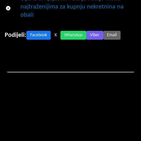
najtraženijima za kupnju nekretnina na
obali
Podijeli:
Facebook
X
WhatsApp
Viber
Email