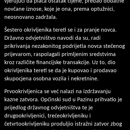
vjerujući da plaća ostatak cijene, predao dodatne
novčane iznose, koje je ona, prema optužnici,
neosnovano zadržala.
Šestero okrivljenika tereti se i za pranje novca.
Državno odvjetništvo navodi da su, radi
prikrivanja nezakonitog podrijetla novca stečenog
prijevarom, raspolagali primljenim sredstvima
kroz različite financijske transakcije. Uz to, dio
okrivljenika tereti se da je kupovao i prodavao
skupocjena osobna vozila i nekretnine.
Prvookrivljenica se već nalazi na izdržavanju
kazne zatvora. Općinski sud u Pazinu prihvatio je
prijedlog državnog odvjetništva te je
drugookrivljenici, trećeokrivljeniku i
četvrtookrivljeniku produljio istražni zatvor zbog