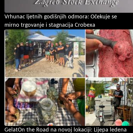
Vrhunac ljetnih godišnjih odmora: Očekuje se
mirno trgovanje i stagnacija Crobexa
GelatOn the Road na novoj lokaciji: Lijepa ledena