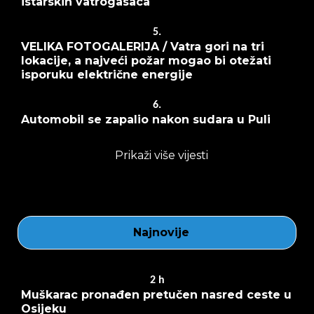
istarskih vatrogasaca
5.
VELIKA FOTOGALERIJA / Vatra gori na tri
lokacije, a najveći požar mogao bi otežati
isporuku električne energije
6.
Automobil se zapalio nakon sudara u Puli
Prikaži više vijesti
Najnovije
2
h
Muškarac pronađen pretučen nasred ceste u
Osijeku