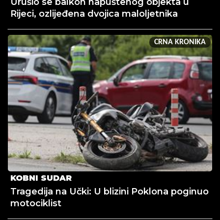
Urušio se balkon napuštenog objekta u
Rijeci, ozlijeđena dvojica maloljetnika
CRNA KRONIKA
KOBNI SUDAR
Tragedija na Učki: U blizini Poklona poginuo
motociklist