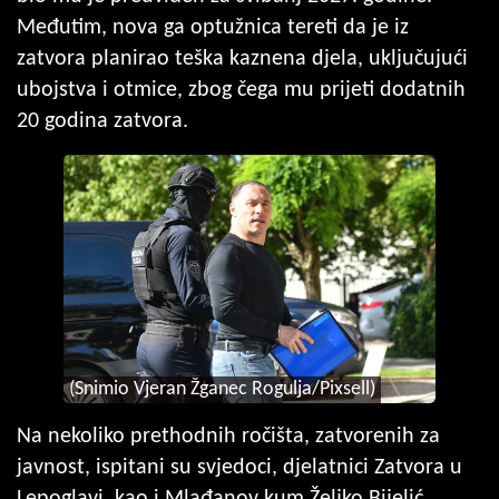
Međutim, nova ga optužnica tereti da je iz
zatvora planirao teška kaznena djela, uključujući
ubojstva i otmice, zbog čega mu prijeti dodatnih
20 godina zatvora.
(Snimio Vjeran Žganec Rogulja/Pixsell)
Na nekoliko prethodnih ročišta, zatvorenih za
javnost, ispitani su svjedoci, djelatnici Zatvora u
Lepoglavi, kao i Mlađanov kum Željko Bijelić.