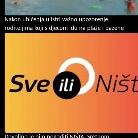
Nakon uhićenja u Istri važno upozorenje
roditeljima koji s djecom idu na plaže i bazene
Dovoljno je bilo pogoditi NIŠTA: Sretnom