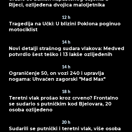
Rijeci, ozlijeđena dvojica maloljetnika
12
h
Tragedija na Učki: U blizini Poklona poginuo
motociklist
14
h
Novi detalji strašnog sudara vlakova: Medved
potvrdio šest teško i 13 lakše ozlijeđenih
14
h
Ograničenje 50, on vozi 240 i upravlja
nogama: Uhvaćen zagorski "Mad Max"
18
h
Teretni vlak prošao kroz crveno? Frontalno
se sudario s putničkim kod Bjelovara, 20
osoba ozlijeđeno
20
h
Sudarili se putnički i teretni vlak, više osoba