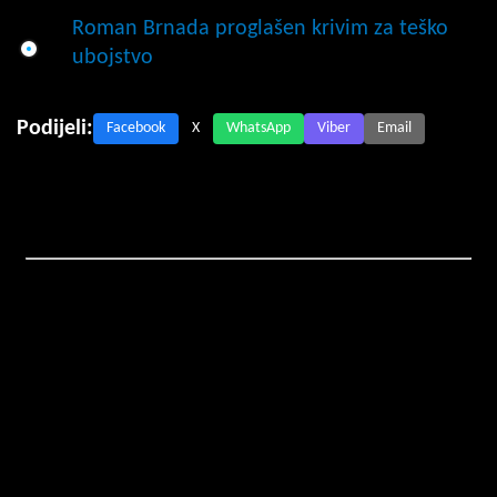
Roman Brnada proglašen krivim za teško
ubojstvo
Podijeli:
Facebook
X
WhatsApp
Viber
Email