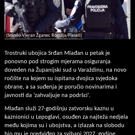
(Snimio Vjeran Žganec Rogulja/Pixsell)
Trostruki ubojica Srđan Mlađan u petak je
ponovno pod strogim mjerama osiguranja
doveden na Županijski sud u Varaždinu, na novo
ročište na kojem su ispitana dvojica svjedoka
obrane, a sa suđenja je poručio novinarima i
javnosti da 'zahvaljuje na podršci'.
Mlađan služi 27-godišnju zatvorsku kaznu u
kaznionici u Lepoglavi, osuđen za najteža nedjela
među kojima su i ubojstva, a izlazak na slobodu
bio mu je predviđen za svibanj 2027. godine.