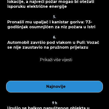
lokacije, a najveći požar mogao bi otežati
isporuku električne energije
5.
Pronašli mu upaljač i kanistar goriva: 73-
godišnjak osumnjičen za niz požara u Istri
6.
Automobil završio pod vlakom u Puli: Vozač
se nije zaustavio na pružnom prijelazu
Prikaži više vijesti
Najnovije
9
h
Urušio se balkon napuštenog objekta u