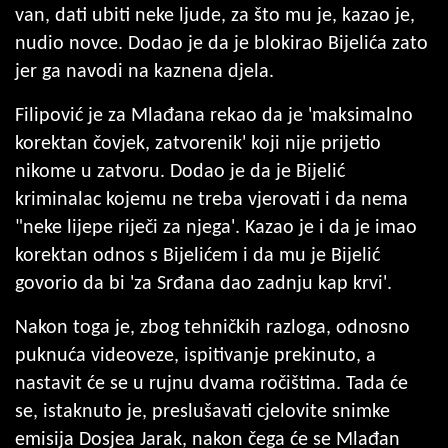
van, dati ubiti neke ljude, za što mu je, kazao je,
nudio novce. Dodao je da je blokirao Bijelića zato
jer ga navodi na kaznena djela.
Filipović je za Mlađana rekao da je 'maksimalno
korektan čovjek, zatvorenik' koji nije prijetio
nikome u zatvoru. Dodao je da je Bijelić
kriminalac kojemu ne treba vjerovati i da nema
"neke lijepe riječi za njega'. Kazao je i da je imao
korektan odnos s Bijelićem i da mu je Bijelić
govorio da bi 'za Srđana dao zadnju kap krvi'.
Nakon toga je, zbog tehničkih razloga, odnosno
puknuća videoveze, ispitivanje prekinuto, a
nastavit će se u rujnu dvama ročištima. Tada će
se, istaknuto je, preslušavati cjelovite snimke
emisija Dosjea Jarak, nakon čega će se Mlađan