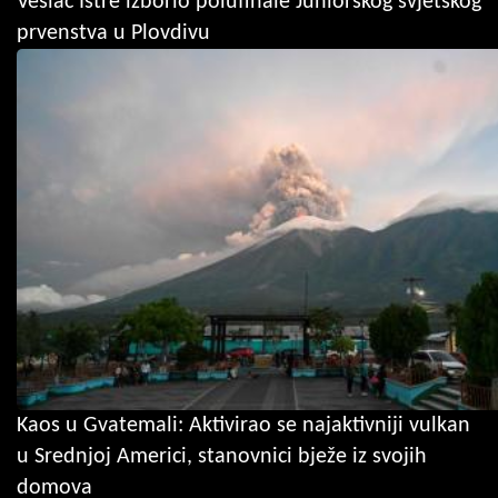
Veslač Istre izborio polufinale Juniorskog svjetskog
prvenstva u Plovdivu
Kaos u Gvatemali: Aktivirao se najaktivniji vulkan
u Srednjoj Americi, stanovnici bježe iz svojih
domova