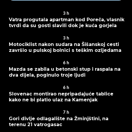
3
h
Vatra progutala apartman kod Poreča, vlasnik
tvrdi da su gosti slavili dok je kuća gorjela
3
h
Motociklist nakon sudara na Šišanskoj cesti
završio u pulskoj bolnici s teškim ozljedama
6
h
Mazda se zabila u betonski stup i raspala na
dva dijela, poginulo troje ljudi
6
h
Slovenac montirao nepripadajuće tablice
kako ne bi platio ulaz na Kamenjak
7
h
Gori divlje odlagalište na Žminjštini, na
terenu 21 vatrogasac