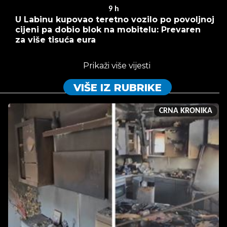
9
h
U Labinu kupovao teretno vozilo po povoljnoj
cijeni pa dobio blok na mobitelu: Prevaren
za više tisuća eura
Prikaži više vijesti
VIŠE IZ RUBRIKE
CRNA KRONIKA