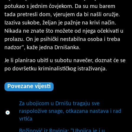
potukao s jednim čovjekom. Da su mu barem
tada pretresli dom, vjerujem da bi našli oružje.
Izaziva sukobe, željan je pažnje na krivi način.
Nikada ne znate što možete od njega očekivati u
prolazu. On je psihički nestabilna osoba i treba
nadzor", kaže jedna Drnišanka.
Je li planirao ubiti u subotu navečer, doznat će se
po dovršetku kriminalističkog istraživanja.
Povezane vijesti
Za ubojicom u Drnišu tragaju sve
raspoložive snage, otkazana nastava i rad
vrtića
Božinović iz Rovinja: "Ubojica je i u