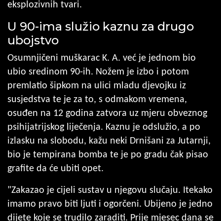
eksplozivnih tvari.
U 90-ima služio kaznu za drugo
ubojstvo
Osumnjičeni muškarac K. A. već je jednom bio
ubio sredinom 90-ih. Nožem je izbo i potom
premlatio šipkom na ulici mladu djevojku iz
susjedstva te je za to, s odmakom vremena,
osuđen na 12 godina zatvora uz mjeru obveznog
psihijatrijskog liječenja. Kaznu je odslužio, a po
izlasku na slobodu, kažu neki Drnišani za Jutarnji,
bio je tempirana bomba te je po gradu čak pisao
grafite da će ubiti opet.
"Zakazao je cijeli sustav u njegovu slučaju. Itekako
imamo pravo biti ljuti i ogorčeni. Ubijeno je jedno
dijete koje se trudilo zaraditi. Prije mjesec dana se