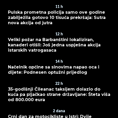
11
h
Pulska prometna policija samo ove godine
zabilježila gotovo 10 tisuća prekršaja: Sutra
nova akcija od jutra
12
h
Veliki požar na Barbanštini lokaliziran,
kanaderi otišli: Još jedna uspješna akcija
istarskih vatrogasaca
14
h
Načelnik općine sa sinovima napao oca i
dijete: Podnesen optužni prijedlog
22
h
35-godišnji Čileanac taksijem dolazio do
kuća pa pljačkao strane državljane: Šteta viša
od 800.000 eura
2
dana
Crni dan za motocikliste u Istri: Dvije