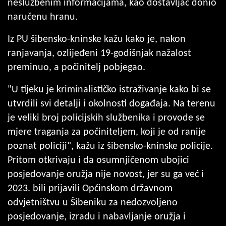
neslužbenim informacijama, kao dostavljač donio
naručenu hranu.
Iz PU šibensko-kninske kažu kako je, nakon
ranjavanja, ozlijeđeni 19-godišnjak nažalost
preminuo, a počinitelj pobjegao.
"U tijeku je kriminalističko istraživanje kako bi se
utvrdili svi detalji i okolnosti događaja. Na terenu
je veliki broj policijskih službenika i provode se
mjere traganja za počiniteljem, koji je od ranije
poznat policiji", kažu iz šibensko-kninske policije.
Pritom otkrivaju i da osumnjičenom ubojici
posjedovanje oružja nije novost, jer su ga već i
2023. bili prijavili Općinskom državnom
odvjetništvu u Šibeniku za nedozvoljeno
posjedovanje, izradu i nabavljanje oružja i