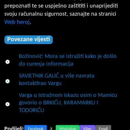
prepoznati te se uspješno zaštititi i unaprijediti
svoju računalnu sigurnost, saznajte na stranici
Web heroj
.
Povezane vijesti
Božinović: Mora se istražiti kako je došlo
do curenja informacija
SAVJETNIK GALIĆ u više navrata
kontaktirao Vargu
Varga u istražnom iskazu osim o Mamiću
govorio o BRKIĆU, KARAMARKU I
TODORIĆU
Podijeli:
Facebook
X
WhatsApp
Viber
Email