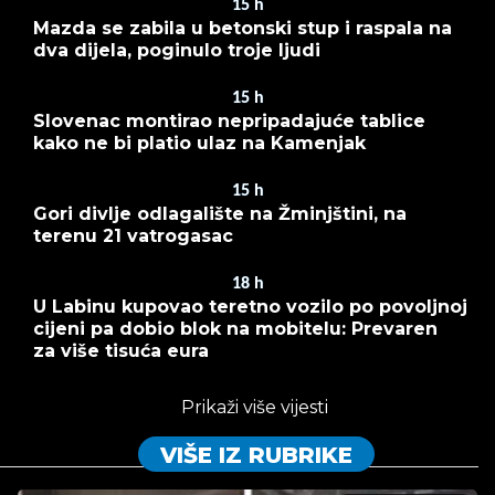
15
h
Mazda se zabila u betonski stup i raspala na
dva dijela, poginulo troje ljudi
15
h
Slovenac montirao nepripadajuće tablice
kako ne bi platio ulaz na Kamenjak
15
h
Gori divlje odlagalište na Žminjštini, na
terenu 21 vatrogasac
18
h
U Labinu kupovao teretno vozilo po povoljnoj
cijeni pa dobio blok na mobitelu: Prevaren
za više tisuća eura
Prikaži više vijesti
VIŠE IZ RUBRIKE