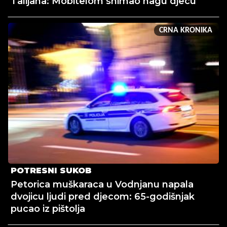
Talijana: Mobitelom snimao nagu djecu
CRNA KRONIKA
POTRESNI SUKOB
Petorica muškaraca u Vodnjanu napala
dvojicu ljudi pred djecom: 65-godišnjak
pucao iz pištolja