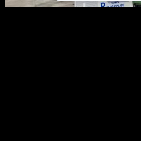
Milija Mirović deložiran s parkinga u Vrtlarskoj,
kontrolu preuzeo Pula Parking
Istra se prži: Pogledajte koliko je stupnjeva