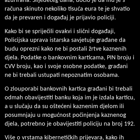
ažurirana. Slijedećeg dana, uočio je da mu je s
računa skinuto nekoliko tisuća eura te je shvatio
da je prevaren i događaj je prijavio policiji.
Kako bi se spriječili ovakvi i slični događaji,
Policijska uprava istarska savjetuje građane da
budu oprezni kako ne bi postali žrtve kaznenih
djela. Podatke o bankovnim karticama, PIN broju i
CVV broju, kao i svoje osobne podatke, građani
ne bi trebali ustupati nepoznatim osobama.
O zlouporabi bankovnih kartica građani bi trebali
odmah obavijestiti banku koja im je izdala karticu,
a u slučaju da su oštećeni kaznenim djelom ili
posumnjaju u mogućnost počinjenja kaznenog
djela, potrebno je obavijestiti policiju na broj 192.
Više o vrstama kibernetičkih prijevara, kako ih