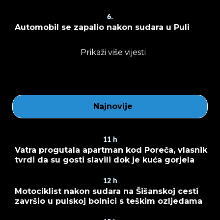
6.
Automobil se zapalio nakon sudara u Puli
Prikaži više vijesti
Najnovije
11
h
Vatra progutala apartman kod Poreča, vlasnik
tvrdi da su gosti slavili dok je kuća gorjela
12
h
Motociklist nakon sudara na Šišanskoj cesti
završio u pulskoj bolnici s teškim ozljedama