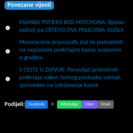
Povezane vijesti
FILMSKA POTJERA KOD MOTOVUNA: Bježao
policiji pa OŠTETIO DVA POLICIJSKA VOZILA
Ministarstvo pravosuđa slat će podsjetnik
na neplaćene prekršajne kazne sustavom
e-građani
S CESTE U ZATVOR: Ponavljač prometnih
prekršaja nakon žurnog postupka odmah
sproveden na izdržavanje kazne
Podijeli:
Facebook
X
WhatsApp
Viber
Email