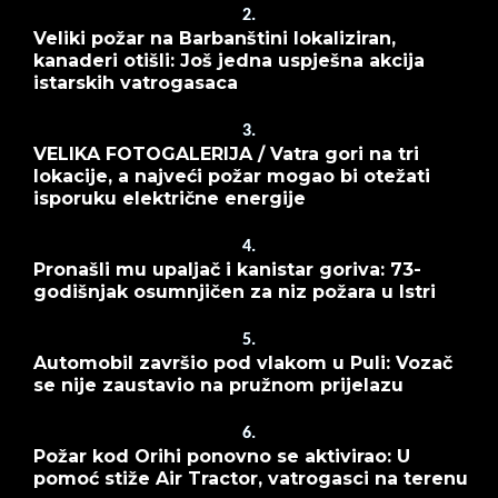
2.
Veliki požar na Barbanštini lokaliziran,
kanaderi otišli: Još jedna uspješna akcija
istarskih vatrogasaca
3.
VELIKA FOTOGALERIJA / Vatra gori na tri
lokacije, a najveći požar mogao bi otežati
isporuku električne energije
4.
Pronašli mu upaljač i kanistar goriva: 73-
godišnjak osumnjičen za niz požara u Istri
5.
Automobil završio pod vlakom u Puli: Vozač
se nije zaustavio na pružnom prijelazu
6.
Požar kod Orihi ponovno se aktivirao: U
pomoć stiže Air Tractor, vatrogasci na terenu