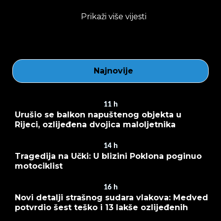
Prikaži više vijesti
Najnovije
11
h
Urušio se balkon napuštenog objekta u
Rijeci, ozlijeđena dvojica maloljetnika
14
h
Tragedija na Učki: U blizini Poklona poginuo
motociklist
16
h
Novi detalji strašnog sudara vlakova: Medved
potvrdio šest teško i 13 lakše ozlijeđenih