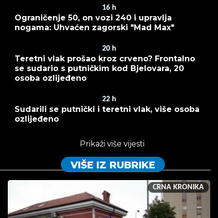
16
h
Ograničenje 50, on vozi 240 i upravlja
nogama: Uhvaćen zagorski "Mad Max"
20
h
Teretni vlak prošao kroz crveno? Frontalno
se sudario s putničkim kod Bjelovara, 20
osoba ozlijeđeno
22
h
Sudarili se putnički i teretni vlak, više osoba
ozlijeđeno
Prikaži više vijesti
VIŠE IZ RUBRIKE
CRNA KRONIKA