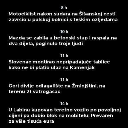
8
h
Motociklist nakon sudara na Šišanskoj cesti
završio u pulskoj bolnici s teškim ozljedama
10
h
Mazda se zabila u betonski stup i raspala na
dva dijela, poginulo troje ljudi
11
h
Slovenac montirao nepripadajuće tablice
kako ne bi platio ulaz na Kamenjak
11
h
Gori divlje odlagalište na Žminjštini, na
terenu 21 vatrogasac
14
h
U Labinu kupovao teretno vozilo po povoljnoj
cijeni pa dobio blok na mobitelu: Prevaren
za više tisuća eura