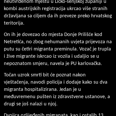
neutvrđenom mjestu u Ličko-senjskoj županiji u
kombi austrijskih registracija ukrcao više stranih
državljana sa ciljem da ih preveze preko hrvatskog
teritorija.
On ih je dovezao do mjesta Donje Prilišće kod
Netretića, no zbog nehumanih uvjeta prijevoza na
putu su četiri migranta preminula. Vozač je trupla
i žive migrante iskrcao iz vozila i udaljio se u
nepoznatom smjeru, navela je PU karlovačka.
Točan uzrok smrti bit će poznat nakon
vještačenja, navodi policija i dodaje kako su dva
migranta hospitalizirana. Jedan je u
međuvremenu pušten iz zdravstvene ustanove, a
drugi se još nalazi u njoj.
Dvojica ozlijeđenih migranata, kao i ostalih 13