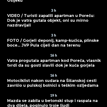
Osijeku
3
h
VIDEO / Turisti zapalili apartman u Poreču:
Dok je vatra gutala objekt, oni su mirno
nazdravljali
3
h
FOTO / Gorjeli deponij, kamp-kućica, plinske
boce... JVP Pula cijeli dan na terenu
16
h
Vatra progutala apartman kod Poreča, vlasnik
tvrdi da su gosti slavili dok je kuća gorjela
16
h
Motociklist nakon sudara na Šišanskoj cesti
završio u pulskoj bolnici s teškim ozljedama
19
h
Mazda se zabila u betonski stup i raspala na
dva dijela, poginulo troje ljudi