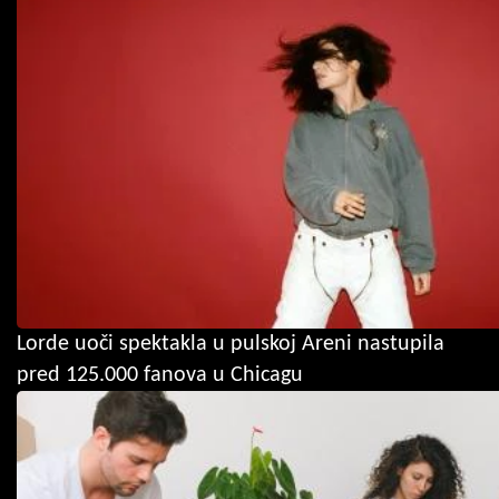
Lorde uoči spektakla u pulskoj Areni nastupila
pred 125.000 fanova u Chicagu