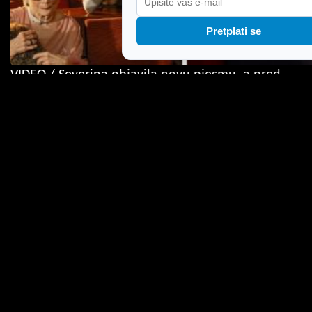
Pretplati se
VIDEO / Severina objavila novu pjesmu, a pred
rasprodanu Arenu u Puli stiže za pet dana