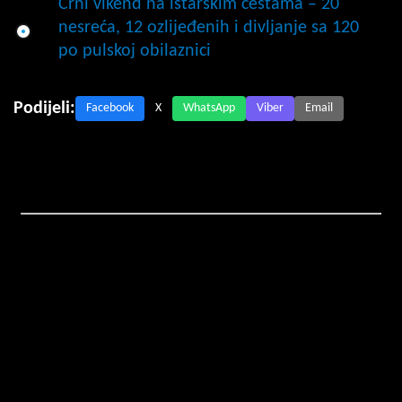
Crni vikend na istarskim cestama – 20
nesreća, 12 ozlijeđenih i divljanje sa 120
po pulskoj obilaznici
Podijeli:
Facebook
X
WhatsApp
Viber
Email