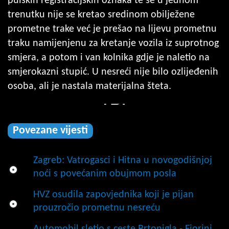
pulskih registracijskih oznaka te se u jednom
trenutku nije se kretao sredinom obilježene
prometne trake već je prešao na lijevu prometnu
traku namijenjenu za kretanje vozila iz suprotnog
smjera, a potom i van kolnika gdje je naletio na
smjerokazni stupić. U nesreći nije bilo ozlijeđenih
osoba, ali je nastala materijalna šteta.
Povezane vijesti
Zagreb: Vatrogasci i Hitna u novogodišnjoj
noći s povećanim obujmom posla
HVZ osudila zapovjednika koji je pijan
prouzročio prometnu nesreću
Automobil sletio s ceste Brtonigla - Fiorini,