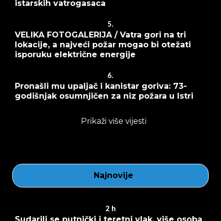
istarskih vatrogasaca
5.
VELIKA FOTOGALERIJA / Vatra gori na tri
lokacije, a najveći požar mogao bi otežati
isporuku električne energije
6.
Pronašli mu upaljač i kanistar goriva: 73-
godišnjak osumnjičen za niz požara u Istri
Prikaži više vijesti
Najnovije
2
h
Sudarili se putnički i teretni vlak, više osoba