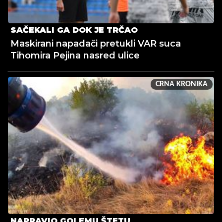
SAČEKALI GA DOK JE TRČAO
Maskirani napadači pretukli VAR suca
Tihomira Pejina nasred ulice
CRNA KRONIKA
NAPRAVIO GOLEMU ŠTETU