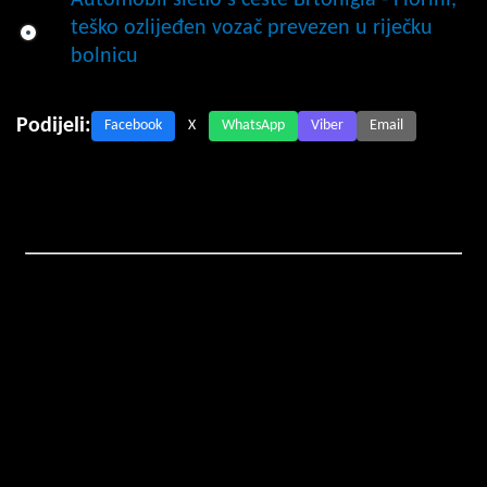
teško ozlijeđen vozač prevezen u riječku
bolnicu
Podijeli:
Facebook
X
WhatsApp
Viber
Email