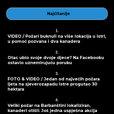
Najčitanije
1.
VIDEO / Požari buknuli na više lokacija u Istri,
u pomoć pozvana i dva kanadera
2.
Otac ubio svoje dvoje djece? Na Facebooku
ostavio uznemirujuću poruku
3.
FOTO & VIDEO / Jedan od najvećih požara
ljeta na sjeverozapadu Istre progutao 30
hektara
4.
Veliki požar na Barbanštini lokaliziran,
kanaderi otišli: Još jedna uspješna akcija