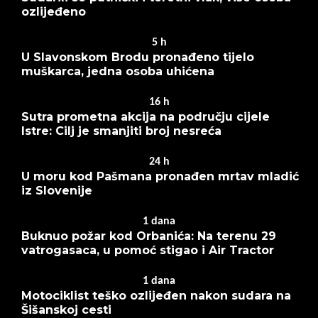
ozlijeđeno
5
h
U Slavonskom Brodu pronađeno tijelo
muškarca, jedna osoba uhićena
16
h
Sutra prometna akcija na području cijele
Istre: Cilj je smanjiti broj nesreća
24
h
U moru kod Pašmana pronađen mrtav mladić
iz Slovenije
1
dana
Buknuo požar kod Orbanića: Na terenu 29
vatrogasaca, u pomoć stigao i Air Tractor
1
dana
Motociklist teško ozlijeđen nakon sudara na
Šišanskoj cesti