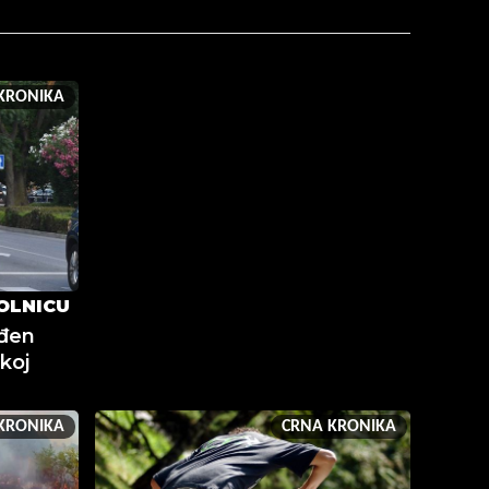
KRONIKA
OLNICU
eđen
koj
KRONIKA
CRNA KRONIKA