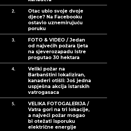
Otac ubio svoje dvoje
2.
djece? Na Facebooku
ostavio uznemirujuću
poruku
FOTO & VIDEO / Jedan
3.
od najvećih požara ljeta
na sjeverozapadu Istre
progutao 30 hektara
Veliki požar na
4.
Barbanštini lokaliziran,
kanaderi otišli: Još jedna
uspješna akcija istarskih
vatrogasaca
VELIKA FOTOGALERIJA /
5.
Vatra gori na tri lokacije,
a najveći požar mogao
bi otežati isporuku
električne energije