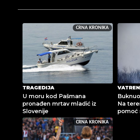
CRNA KRONIKA
TRAGEDIJA
VATREN
U moru kod Pašmana
Buknuo 
pronađen mrtav mladić iz
Na tere
Slovenije
pomoć s
CRNA KRONIKA