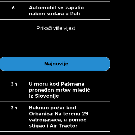
Automobil se zapalio
6.
nakon sudara u Puli
Prikaži više vijesti
Najnovije
U moru kod Pašmana
3
h
pronađen mrtav mladić
iz Slovenije
Buknuo požar kod
3
h
Orbanića: Na terenu 29
vatrogasaca, u pomoć
stigao i Air Tractor