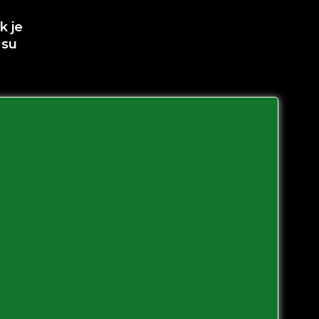
k je
 su