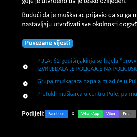
gdje je utvrđeno da je teško ozlijeđen.
Budući da je muškarac prijavio da su ga nap
nastavljaju utvrđivati sve okolnosti događ
Povezane vijesti
PULA: 62-godišnjakinja se htjela "prošve
IZVRIJEĐALA JE POLICAJCE NA POLICIJ
Grupa muškaraca napala mladiće u Pul
Pretukli muškarca u centru Pule, pa mu 
Podijeli:
Facebook
X
WhatsApp
Viber
Email