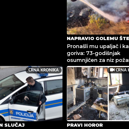
NAPRAVIO GOLEMU ŠT
Pronašli mu upaljač i ka
goriva: 73-godišnjak
osumnjičen za niz požara
CRNA KRONIKA
CRNA 
N SLUČAJ
PRAVI HOROR