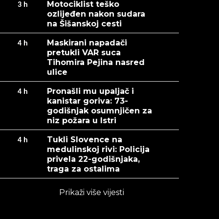
Motociklist teško
3
h
ozlijeđen nakon sudara
na Šišanskoj cesti
Maskirani napadači
4
h
pretukli VAR suca
Tihomira Pejina nasred
ulice
Pronašli mu upaljač i
4
h
kanistar goriva: 73-
godišnjak osumnjičen za
niz požara u Istri
Tukli Slovence na
4
h
medulinskoj rivi: Policija
privela 22-godišnjaka,
traga za ostalima
Prikaži više vijesti