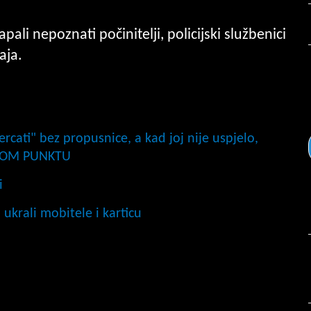
ali nepoznati počinitelji, policijski službenici
aja.
rcati" bez propusnice, a kad joj nije uspjelo,
SKOM PUNKTU
i
ukrali mobitele i karticu