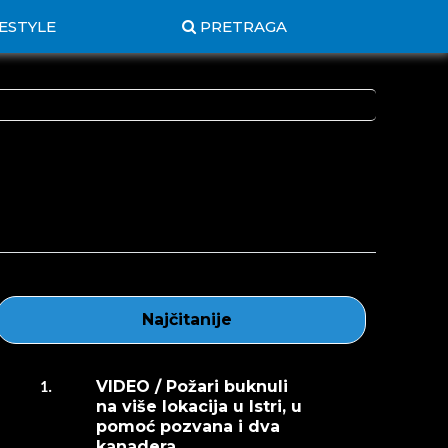
FESTYLE
PRETRAGA
Najčitanije
VIDEO / Požari buknuli
1.
na više lokacija u Istri, u
pomoć pozvana i dva
kanadera