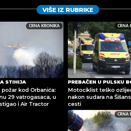
VIŠE IZ RUBRIKE
CRNA KRONIKA
CRNA 
A STIHIJA
PREBAČEN U PULSKU B
požar kod Orbanića:
Motociklist teško ozlij
nu 29 vatrogasaca, u
nakon sudara na Šišans
tigao i Air Tractor
cesti
CRNA 