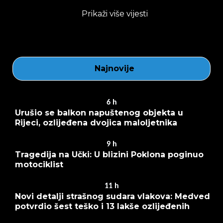
Prikaži više vijesti
Najnovije
6
h
Urušio se balkon napuštenog objekta u
Rijeci, ozlijeđena dvojica maloljetnika
9
h
Tragedija na Učki: U blizini Poklona poginuo
motociklist
11
h
Novi detalji strašnog sudara vlakova: Medved
potvrdio šest teško i 13 lakše ozlijeđenih