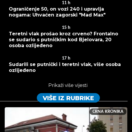
11
h
Ograničenje 50, on vozi 240 i upravlja
nogama: Uhvaćen zagorski "Mad Max"
15
h
Teretni vlak prošao kroz crveno? Frontalno
se sudario s putničkim kod Bjelovara, 20
osoba ozlijeđeno
17
h
Sudarili se putnički i teretni vlak, više osoba
ozlijeđeno
Prikaži više vijesti
VIŠE IZ RUBRIKE
CRNA KRONIKA