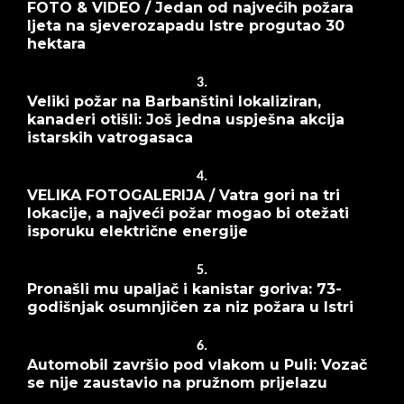
FOTO & VIDEO / Jedan od najvećih požara
ljeta na sjeverozapadu Istre progutao 30
hektara
3.
Veliki požar na Barbanštini lokaliziran,
kanaderi otišli: Još jedna uspješna akcija
istarskih vatrogasaca
4.
VELIKA FOTOGALERIJA / Vatra gori na tri
lokacije, a najveći požar mogao bi otežati
isporuku električne energije
5.
Pronašli mu upaljač i kanistar goriva: 73-
godišnjak osumnjičen za niz požara u Istri
6.
Automobil završio pod vlakom u Puli: Vozač
se nije zaustavio na pružnom prijelazu