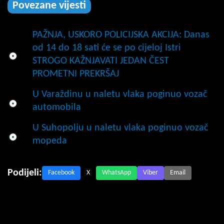
Povezane vijesti
PAŽNJA, USKORO POLICIJSKA AKCIJA: Danas
od 14 do 18 sati će se po cijeloj Istri
STROGO KAŽNJAVATI JEDAN ČEST
PROMETNI PREKRŠAJ
U Varaždinu u naletu vlaka poginuo vozač
automobila
U Suhopolju u naletu vlaka poginuo vozač
mopeda
Podijeli:
Facebook
X
WhatsApp
Viber
Email