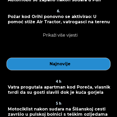
6.
Požar kod Orihi ponovno se aktivirao: U
pomoć stiže Air Tractor, vatrogasci na terenu
Prikaži više vijesti
Najnovije
4
h
Vatra progutala apartman kod Poreča, vlasnik
tvrdi da su gosti slavili dok je kuća gorjela
5
h
Motociklist nakon sudara na Šišanskoj cesti
završio u pulskoj bolnici s teškim ozljedama