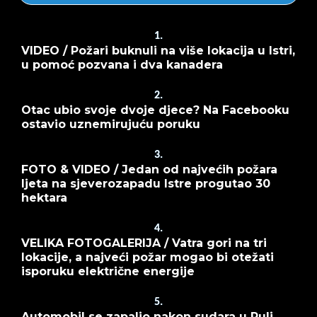
1.
VIDEO / Požari buknuli na više lokacija u Istri,
u pomoć pozvana i dva kanadera
2.
Otac ubio svoje dvoje djece? Na Facebooku
ostavio uznemirujuću poruku
3.
FOTO & VIDEO / Jedan od najvećih požara
ljeta na sjeverozapadu Istre progutao 30
hektara
4.
VELIKA FOTOGALERIJA / Vatra gori na tri
lokacije, a najveći požar mogao bi otežati
isporuku električne energije
5.
Automobil se zapalio nakon sudara u Puli