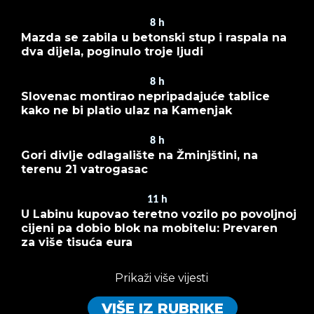
8
h
Mazda se zabila u betonski stup i raspala na
dva dijela, poginulo troje ljudi
8
h
Slovenac montirao nepripadajuće tablice
kako ne bi platio ulaz na Kamenjak
8
h
Gori divlje odlagalište na Žminjštini, na
terenu 21 vatrogasac
11
h
U Labinu kupovao teretno vozilo po povoljnoj
cijeni pa dobio blok na mobitelu: Prevaren
za više tisuća eura
Prikaži više vijesti
VIŠE IZ RUBRIKE