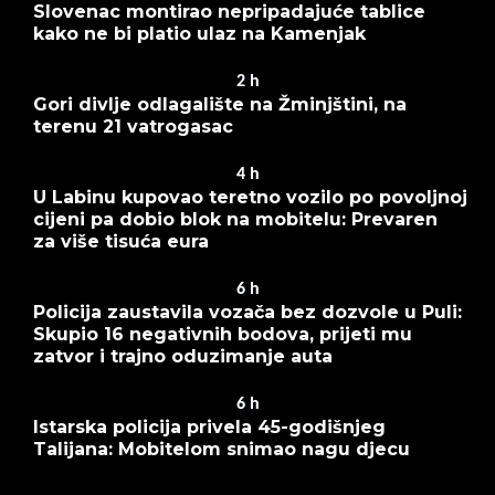
Slovenac montirao nepripadajuće tablice
kako ne bi platio ulaz na Kamenjak
2
h
Gori divlje odlagalište na Žminjštini, na
terenu 21 vatrogasac
4
h
U Labinu kupovao teretno vozilo po povoljnoj
cijeni pa dobio blok na mobitelu: Prevaren
za više tisuća eura
6
h
Policija zaustavila vozača bez dozvole u Puli:
Skupio 16 negativnih bodova, prijeti mu
zatvor i trajno oduzimanje auta
6
h
Istarska policija privela 45-godišnjeg
Talijana: Mobitelom snimao nagu djecu