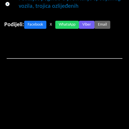
vozila, trojica ozlijeđenih
Podijeli:
Facebook
X
WhatsApp
Viber
Email