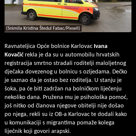
(Snimila Kristina Štedul Fabac/Pixsell)
Ravnateljica Opće bolnice Karlovac
Ivana
Kovačić
rekla je da su u automobilu hrvatskih
registracija smrtno stradali roditelji maloljetnog
dječaka dovezenog u bolnicu s ozljedama. Dečko
je saznao da je ostao bez roditelja. U stanju je
šoka, pa će biti zadržan na bolničkom liječenju
nekoliko dana. Pružena mu je psihološka pomoć,
još nitko od članova njegove obitelji nije došao
po njega, rekli su iz OB-a Karlovac te dodali kako
u komunikaciji s migrantima pomaže kolega
liječnik koji govori arapski.