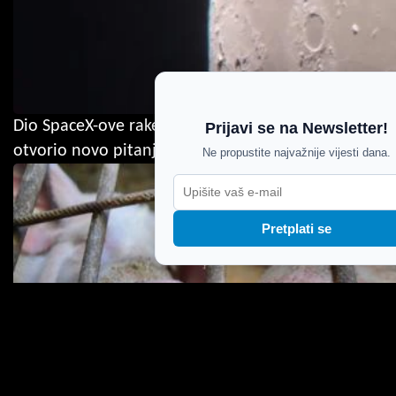
Dio SpaceX-ove rakete udario u Mjesec: Incident
Prijavi se na Newsletter!
otvorio novo pitanje o svemirskom otpadu
Ne propustite najvažnije vijesti dana.
Pretplati se