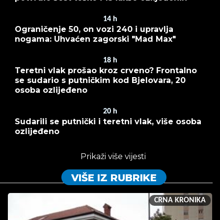
14
h
Ograničenje 50, on vozi 240 i upravlja
nogama: Uhvaćen zagorski "Mad Max"
18
h
Teretni vlak prošao kroz crveno? Frontalno
se sudario s putničkim kod Bjelovara, 20
osoba ozlijeđeno
20
h
Sudarili se putnički i teretni vlak, više osoba
ozlijeđeno
Prikaži više vijesti
VIŠE IZ RUBRIKE
CRNA KRONIKA