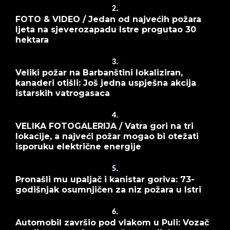
2.
FOTO & VIDEO / Jedan od najvećih požara
ljeta na sjeverozapadu Istre progutao 30
hektara
3.
Veliki požar na Barbanštini lokaliziran,
kanaderi otišli: Još jedna uspješna akcija
istarskih vatrogasaca
4.
VELIKA FOTOGALERIJA / Vatra gori na tri
lokacije, a najveći požar mogao bi otežati
isporuku električne energije
5.
Pronašli mu upaljač i kanistar goriva: 73-
godišnjak osumnjičen za niz požara u Istri
6.
Automobil završio pod vlakom u Puli: Vozač