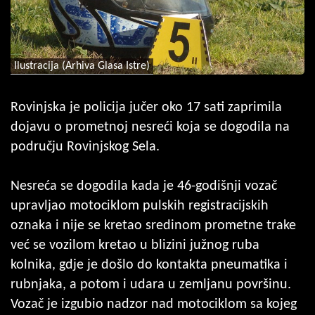
Ilustracija (Arhiva Glasa Istre)
Rovinjska je policija jučer oko 17 sati zaprimila
dojavu o prometnoj nesreći koja se dogodila na
području Rovinjskog Sela.
Nesreća se dogodila kada je 46-godišnji vozač
upravljao motociklom pulskih registracijskih
oznaka i nije se kretao sredinom prometne trake
već se vozilom kretao u blizini južnog ruba
kolnika, gdje je došlo do kontakta pneumatika i
rubnjaka, a potom i udara u zemljanu površinu.
Vozač je izgubio nadzor nad motociklom sa kojeg