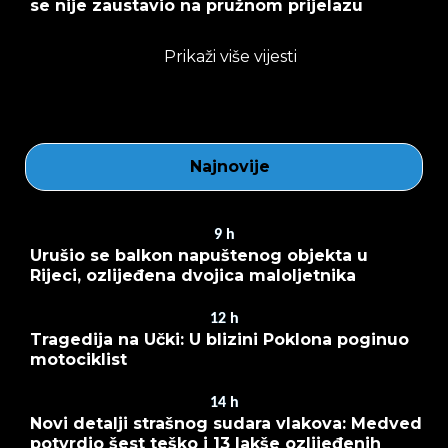
se nije zaustavio na pružnom prijelazu
Prikaži više vijesti
Najnovije
9
h
Urušio se balkon napuštenog objekta u
Rijeci, ozlijeđena dvojica maloljetnika
12
h
Tragedija na Učki: U blizini Poklona poginuo
motociklist
14
h
Novi detalji strašnog sudara vlakova: Medved
potvrdio šest teško i 13 lakše ozlijeđenih