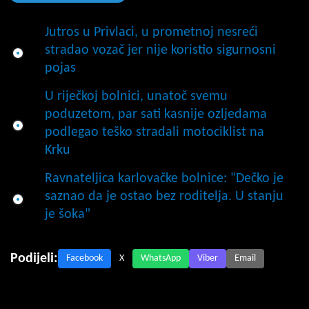
Jutros u Privlaci, u prometnoj nesreći
stradao vozač jer nije koristio sigurnosni
pojas
U riječkoj bolnici, unatoč svemu
poduzetom, par sati kasnije ozljedama
podlegao teško stradali motociklist na
Krku
Ravnateljica karlovačke bolnice: "Dečko je
saznao da je ostao bez roditelja. U stanju
je šoka"
Podijeli:
Facebook
X
WhatsApp
Viber
Email