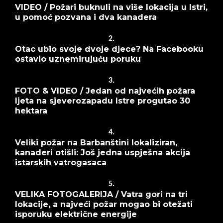
VIDEO / Požari buknuli na više lokacija u Istri,
u pomoć pozvana i dva kanadera
2.
Otac ubio svoje dvoje djece? Na Facebooku
ostavio uznemirujuću poruku
3.
FOTO & VIDEO / Jedan od najvećih požara
ljeta na sjeverozapadu Istre progutao 30
hektara
4.
Veliki požar na Barbanštini lokaliziran,
kanaderi otišli: Još jedna uspješna akcija
istarskih vatrogasaca
5.
VELIKA FOTOGALERIJA / Vatra gori na tri
lokacije, a najveći požar mogao bi otežati
isporuku električne energije