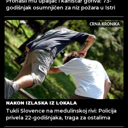
Pronašli mu upaljač i kanistar goriva: 73-
godišnjak osumnjičen za niz požara u Istri
CRNA KRONIKA
NAKON IZLASKA IZ LOKALA
Tukli Slovence na medulinskoj rivi: Policija
privela 22-godišnjaka, traga za ostalima