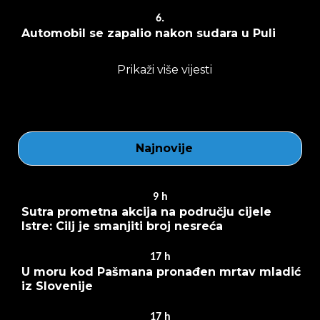
6.
Automobil se zapalio nakon sudara u Puli
Prikaži više vijesti
Najnovije
9
h
Sutra prometna akcija na području cijele
Istre: Cilj je smanjiti broj nesreća
17
h
U moru kod Pašmana pronađen mrtav mladić
iz Slovenije
17
h