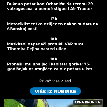
Buknuo požar kod Orbanića: Na terenu 29
vatrogasaca, u pomoć stigao i Air Tractor
17
h
Motociklist teško ozlijeđen nakon sudara na
Šišanskoj cesti
18
h
Maskirani napadači pretukli VAR suca
Tihomira Pejina nasred ulice
18
h
Pronašli mu upaljač i kanistar goriva: 73-
godišnjak osumnjičen za niz požara u Istri
Prikaži više vijesti
VIŠE IZ RUBRIKE
CRNA KRONIKA