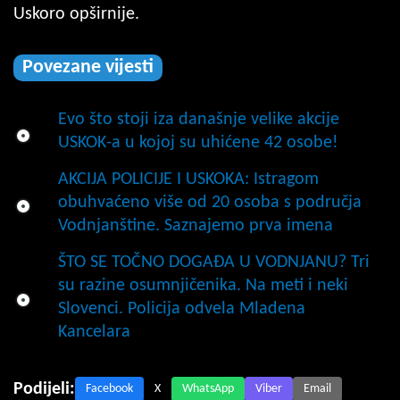
Uskoro opširnije.
Povezane vijesti
Evo što stoji iza današnje velike akcije
USKOK-a u kojoj su uhićene 42 osobe!
AKCIJA POLICIJE I USKOKA: Istragom
obuhvaćeno više od 20 osoba s područja
Vodnjanštine. Saznajemo prva imena
ŠTO SE TOČNO DOGAĐA U VODNJANU? Tri
su razine osumnjičenika. Na meti i neki
Slovenci. Policija odvela Mladena
Kancelara
Podijeli:
Facebook
X
WhatsApp
Viber
Email