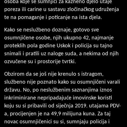
osoba koje se sumnjiči za kazneno djelo utaje
poreza ili carine u sastavu zločinačkog udruženja
te na pomaganje i poticanje na ista djela.
Kako se neslužbeno doznaje, gotovo sve
osumnjičene osobe, njih ukupno 42, najmanje
proteklih pola godine Uskok i policija su tajno
snimali i pratili uz naloge suda, a nekima od njih
ozvučene su i prostorije tvrtki.
Obzirom da se još nije krenulo s istragom,
službeno nije poznato kako su osumnjičeni varali
državu. No, po neslužbenim saznanjima iznos
inkriminirane nepripadajuće imovinske koristi
koju su si pribavili od siječnja 2019. utajama PDV-
a, procijenjen je na 49,9 milijuna kuna. Za taj
novac osumnjičenici su si, sumnjaju policija i