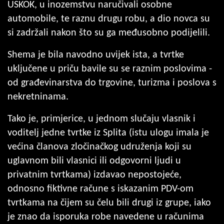
USKOK, u inozemstvu naručivali osobne
automobile, te raznu drugu robu, a dio novca su
si zadržali nakon što su ga međusobno podijelili.
Shema je bila navodno uvijek ista, a tvrtke
uključene u priču bavile su se raznim poslovima -
od građevinarstva do trgovine, turizma i poslova s
nekretninama.
Tako je, primjerice, u jednom slučaju vlasnik i
voditelj jedne tvrtke iz Splita (istu ulogu imala je
većina članova zločinačkog udruženja koji su
uglavnom bili vlasnici ili odgovorni ljudi u
privatnim tvrtkama) izdavao nepostojeće,
odnosno fiktivne račune s iskazanim PDV-om
tvrtkama na čijem su čelu bili drugi iz grupe, iako
je znao da isporuka robe navedene u računima