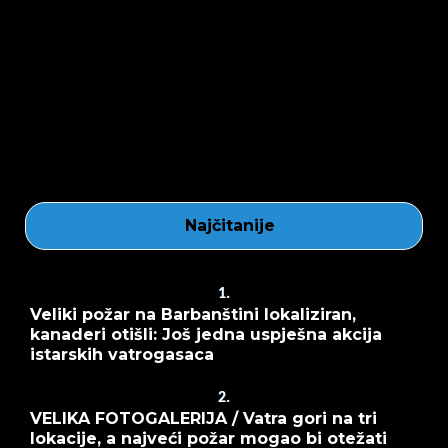
Najčitanije
1.
Veliki požar na Barbanštini lokaliziran,
kanaderi otišli: Još jedna uspješna akcija
istarskih vatrogasaca
2.
VELIKA FOTOGALERIJA / Vatra gori na tri
lokacije, a najveći požar mogao bi otežati