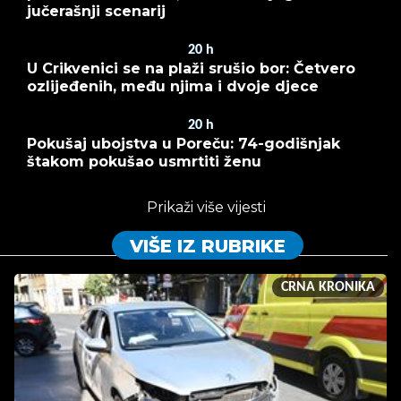
jučerašnji scenarij
20
h
U Crikvenici se na plaži srušio bor: Četvero
ozlijeđenih, među njima i dvoje djece
20
h
Pokušaj ubojstva u Poreču: 74-godišnjak
štakom pokušao usmrtiti ženu
Prikaži više vijesti
VIŠE IZ RUBRIKE
CRNA KRONIKA