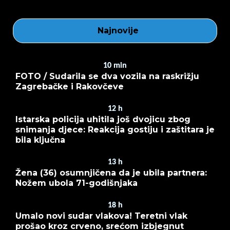
Najnovije
10
min
FOTO / Sudarila se dva vozila na raskrižju
Zagrebačke i Rakovčeve
12
h
Istarska policija uhitila još dvojicu zbog
snimanja djece: Reakcija gostiju i zaštitara je
bila ključna
13
h
Žena (36) osumnjičena da je ubila partnera:
Nožem ubola 71-godišnjaka
18
h
Umalo novi sudar vlakova! Teretni vlak
prošao kroz crveno, srećom izbjegnut