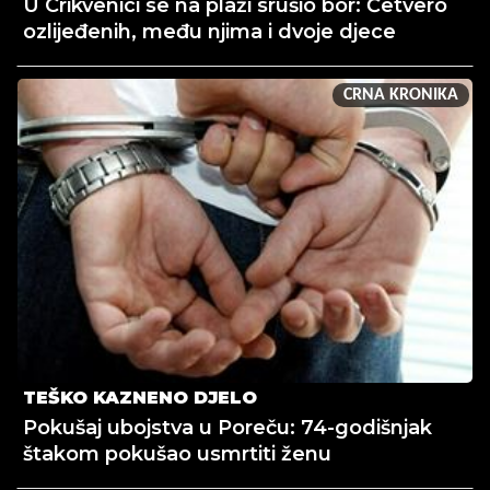
U Crikvenici se na plaži srušio bor: Četvero
ozlijeđenih, među njima i dvoje djece
CRNA KRONIKA
TEŠKO KAZNENO DJELO
Pokušaj ubojstva u Poreču: 74-godišnjak
štakom pokušao usmrtiti ženu