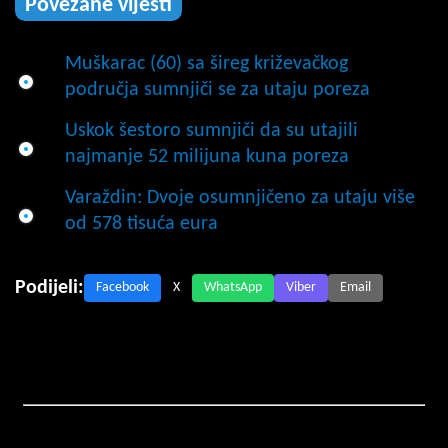
Povezane vijesti
Muškarac (60) sa šireg križevačkog
područja sumnjiči se za utaju poreza
Uskok šestoro sumnjiči da su utajili
najmanje 52 milijuna kuna poreza
Varaždin: Dvoje osumnjičeno za utaju više
od 578 tisuća eura
Podijeli:
Facebook
X
WhatsApp
Viber
Email