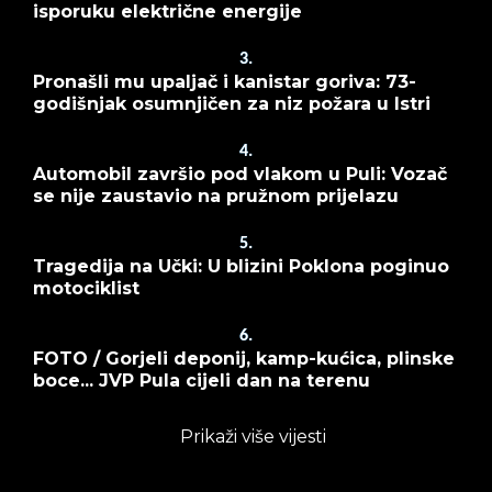
isporuku električne energije
3.
Pronašli mu upaljač i kanistar goriva: 73-
godišnjak osumnjičen za niz požara u Istri
4.
Automobil završio pod vlakom u Puli: Vozač
se nije zaustavio na pružnom prijelazu
5.
Tragedija na Učki: U blizini Poklona poginuo
motociklist
6.
FOTO / Gorjeli deponij, kamp-kućica, plinske
boce... JVP Pula cijeli dan na terenu
Prikaži više vijesti