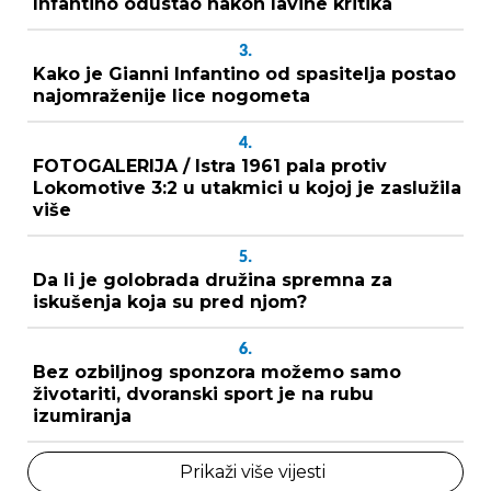
Infantino odustao nakon lavine kritika
3.
Kako je Gianni Infantino od spasitelja postao
najomraženije lice nogometa
4.
FOTOGALERIJA / Istra 1961 pala protiv
Lokomotive 3:2 u utakmici u kojoj je zaslužila
više
5.
Da li je golobrada družina spremna za
iskušenja koja su pred njom?
6.
Bez ozbiljnog sponzora možemo samo
životariti, dvoranski sport je na rubu
izumiranja
Prikaži više vijesti