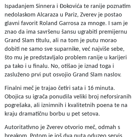
Ispadanjem Sinnera i Đokovića te ranije poznatim
nedolaskom Alcaraza u Pariz, Zverev je postao
glavni favorit Roland Garrosa za mnoge. I sam je
znao da ima savršenu šansu ugrabiti premijernu
Grand Slam titulu, ali na tom je putu morao
dobiti ne samo sve suparnike, već najviše sebe,
što mu je predstavljalo problem ranije u karijeri
pa tako i u finalu. No, otišao je iznad toga i
zasluženo prvi put osvojio Grand Slam naslov.
Finalni meč je trajao četiri sata i 16 minuta.
Obojica su igrača ponudila veliki broj neforsiranih
pogrešaka, ali iznimnih i kvalitetnih poena te na
kraju dramatičnu borbu u pet setova.
Autoritativno je Zverev otvorio meč, odmah s
breakom. Potom je još dva puta oduzeo servis