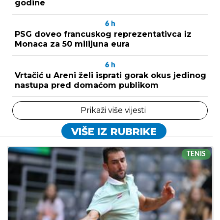
godine
6
h
PSG doveo francuskog reprezentativca iz
Monaca za 50 milijuna eura
6
h
Vrtačić u Areni želi isprati gorak okus jedinog
nastupa pred domaćom publikom
Prikaži više vijesti
VIŠE IZ RUBRIKE
TENIS