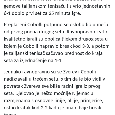
gemove talijanskom tenisaču i s vrlo jednostavnih
6-1 dobio prvi set za 35 minuta igre.
Preplašeni Cobolli potpuno se oslobodio u meču
od prvog poena drugog seta. Ravnopravno i vrlo
kvalitetno igrali su obojica tijekom drugog seta u
kojem je Cobolli napravio break kod 3-3, a potom
je talijanski tenisač sačuvao prednost do kraja
seta za izjednačenje na 1-1.
Jednako ravnopravno su se Zverev i Cobolli
nadigravali u trećem setu, s tim da je bio vidljiv
povratak Zvereva sve bliže razini igre iz prvog
seta. Djelovao je nešto moćnije Nijemac u
razmjenama s osnovne linije, ali je, primjerice,
ostao kratak kod 2-2 kada je imao dvije break