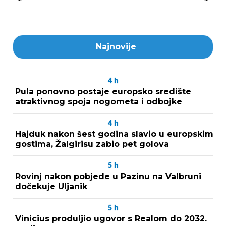
Najnovije
4
h
Pula ponovno postaje europsko središte
atraktivnog spoja nogometa i odbojke
4
h
Hajduk nakon šest godina slavio u europskim
gostima, Žalgirisu zabio pet golova
5
h
Rovinj nakon pobjede u Pazinu na Valbruni
dočekuje Uljanik
5
h
Vinicius produljio ugovor s Realom do 2032.