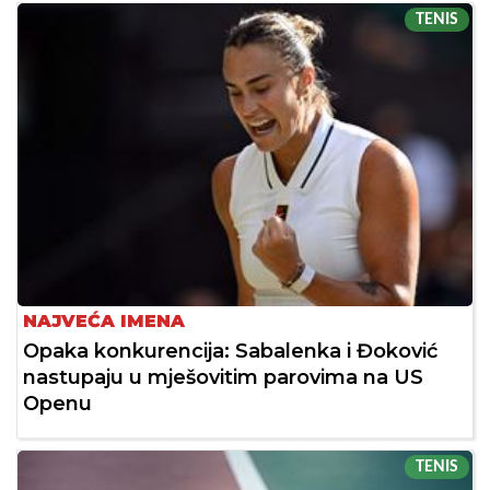
TENIS
NAJVEĆA IMENA
Opaka konkurencija: Sabalenka i Đoković
nastupaju u mješovitim parovima na US
Openu
TENIS