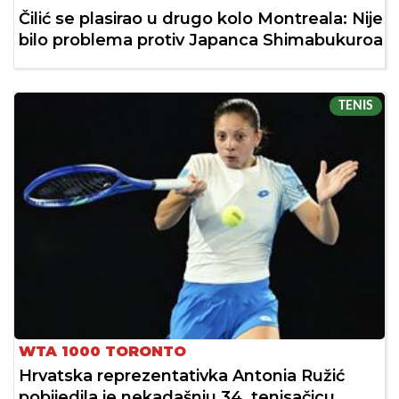
Čilić se plasirao u drugo kolo Montreala: Nije
bilo problema protiv Japanca Shimabukuroa
TENIS
WTA 1000 TORONTO
Hrvatska reprezentativka Antonia Ružić
pobijedila je nekadašnju 34. tenisačicu